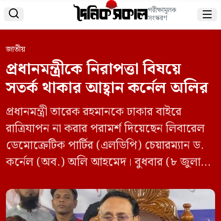
পরীক্ষামূলক


সংস্করণ
জাতীয়
প্রধানমন্ত্রীকে নিরাপত্তা বিষয়ে
সতর্ক থাকার আহ্বান কর্নেল অলির
প্রধানমন্ত্রী তারেক রহমানকে ঢাকার বাইরে
রাত্রিযাপন না করার পরামর্শ দিয়েছেন লিবারেল
ডেমোক্রেটিক পার্টির (এলডিপি) চেয়ারম্যান ড.
কর্নেল (অব.) অলি আহমেদ। বুধবার (৮ জুলাই)
দুপুরে রাজধানীর ডিপ্লোমা ইঞ্জিনিয়ার্স
মিলনায়তনে ১১ দলের আয়োজিত এক
সেমিনারে তিনি এ পরামর্শ দেন। প্রধানমন্ত্রীকে