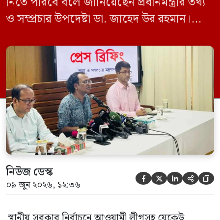
নিতে পারবে বলে জানিয়েছেন প্রধানমন্ত্রীর তথ্য
ও সম্প্রচার উপদেষ্টা ডা. জাহেদ উর রহমান।
মঙ্গলবার (০৯ জুন) সচিবালয়ে তথ্য অধিদপ্তরের
সম্মেলন কক্ষে এক প্রেস ব্রিফিংয়ে সাংবাদিকদের
এক প্রশ্নের জবাবে তিনি এ কথা বলেন।
নিউজ ডেস্ক





০৯ জুন ২০২৬, ১২:৩৬
স্থানীয় সরকার নির্বাচনে আওয়ামী লীগসহ যেকেউ