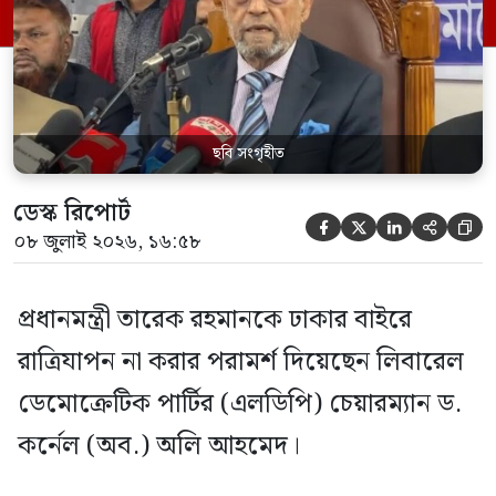
উদ্দেশ করে অলি আহমেদ বলেন, দেশের স্বার্থে
বিদেশি গুপ্তচরদের শনাক্ত করে ব্যবস্থা নেওয়া
প্রয়োজন। তার দাবি, এ […]
ছবি সংগৃহীত
ডেস্ক রিপোর্ট





০৮ জুলাই ২০২৬, ১৬:৫৮
প্রধানমন্ত্রী তারেক রহমানকে ঢাকার বাইরে
রাত্রিযাপন না করার পরামর্শ দিয়েছেন লিবারেল
ডেমোক্রেটিক পার্টির (এলডিপি) চেয়ারম্যান ড.
কর্নেল (অব.) অলি আহমেদ।