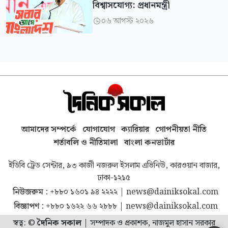
বিশ্বাসযোগ্য: প্রধানমন্ত্রী
০৬ আগস্ট ২০২৬

আমাদের সম্পর্কে
যোগাযোগ
ক্যারিয়ার
গোপনীয়তা নীতি
শর্তাবলি ও নীতিমালা
বাংলা কনভার্টার
ইডিবি ট্রেড সেন্টার, ৯৩ কাজী নজরুল ইসলাম এভিনিউ, কারওয়ান বাজার,
ঢাকা-১২১৫
নিউজরুম :
+৮৮০ ১৬০১ ৯৪ ২২২২
|
news@dainiksokal.com
বিজ্ঞাপণ :
+৮৮০ ১৬২২ ৬৬ ২৮৮৮
|
news@dainiksokal.com
স্বত্ব: ©
দৈনিক সকাল
|
সম্পাদক ও প্রকাশক, নাজমুল হাসান সরকার