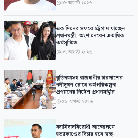
০৮ আগস্ট ২০২৬

এক দিনের সফরে চট্টগ্রাম যাচ্ছেন
প্রধানমন্ত্রী, অংশ নেবেন একাধিক
কর্মসূচিতে
০৭ আগস্ট ২০২৬

বুড়িগঙ্গাসহ রাজধানীর চারপাশের
নদীদূষণ রোধে কর্মপরিকল্পনা
প্রণয়নের নির্দেশ প্রধানমন্ত্রীর
০৬ আগস্ট ২০২৬

ফ্যাসিবাদবিরোধী আন্দোলনে
হত্যাকাণ্ডের বিচার হবে স্বচ্ছ-