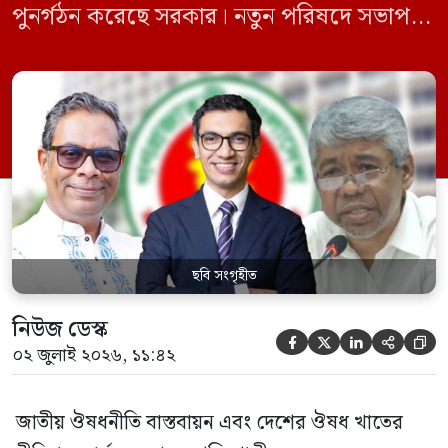
পুনর্গঠন করেছে সরকার। নতুন পরিষদে সভাপতি
হিসেবে দায়িত্ব পালন করবেন স্বাস্থ্য ও পরিবার
কল্যাণমন্ত্রী এবং সদস্য সচিব থাকবেন স্বাস্থ্য ও
পরিবার কল্যাণ মন্ত্রণালয়ের সচিব। একই সঙ্গে
স্বাস্থ্য প্রতিমন্ত্রী, বাংলাদেশ বিনিয়োগ উন্নয়ন
কর্তৃপক্ষ (বিডা)-এর নির্বাহী চেয়ারম্যান এবং
জাতীয় […]
ছবি সংগৃহীত
নিউজ ডেস্ক





০২ জুলাই ২০২৬, ১১:৪২
জাতীয় ঔষধনীতি বাস্তবায়ন এবং দেশের ঔষধ খাতের