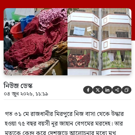
ছেলে বাংলাদেশ প্রকৌশল বিশ্ববিদ্যালয়ের
(বুয়েট) অধ্যাপক একেএম আশিকুর রহমান।
তিনি পরিবারের বিরুদ্ধে ছড়ানো বিভিন্ন তথ্যকে
মিথ্যা বলে দাবি করেছেন। বুধবার (৩ জুন)
গণমাধ্যমে দেওয়া বক্তব্যে তিনি এই […]
নিউজ ডেস্ক





০৪ জুন ২০২৬, ১১:১৯
গত ৩১ মে রাজধানীর মিরপুরে নিজ বাসা থেকে উদ্ধার
হওয়া ৭৫ বছর বয়সী নূর জাহান বেগমের মরদেহ। তার
মৃত্যুকে কেন্দ্র করে দেশজুড়ে আলোচনার মধ্যে মুখ