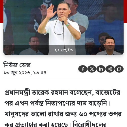
সোয়া ১১টার দিকে কক্সবাজার সদরের
পিএমখালীতে পাতলী খাল পুনঃখননের শুভ
উদ্বোধনী পথসভায় তিনি এসব কথা বলেন।
তারেক রহমান বলেন, […]
ছবি সংগৃহীত
নিউজ ডেস্ক





১৩ জুন ২০২৬, ১৩:৫৪
প্রধানমন্ত্রী তারেক রহমান বলেছেন, বাজেটের
পর এখন পর্যন্ত নিত্যপণ্যের দাম বাড়েনি।
মানুষদের ভালো রাখার জন্য ৬০ পণ্যের ওপর
কর প্রত্যাহার করা হয়েছে। বিরোধীদলের