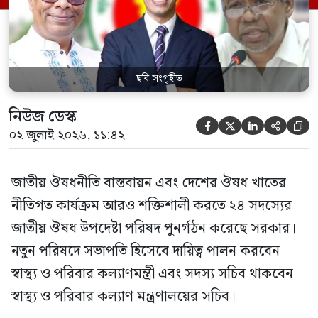
কর্তৃপক্ষ (বিডা)-এর নির্বাহী চেয়ারম্যান এবং
জাতীয় […]
ছবি সংগৃহীত
নিউজ ডেস্ক





০২ জুলাই ২০২৬, ১১:৪২
জাতীয় ঔষধনীতি বাস্তবায়ন এবং দেশের ঔষধ খাতের
নীতিগত কার্যক্রম আরও শক্তিশালী করতে ২৪ সদস্যের
জাতীয় ঔষধ উপদেষ্টা পরিষদ পুনর্গঠন করেছে সরকার।
নতুন পরিষদে সভাপতি হিসেবে দায়িত্ব পালন করবেন
স্বাস্থ্য ও পরিবার কল্যাণমন্ত্রী এবং সদস্য সচিব থাকবেন
স্বাস্থ্য ও পরিবার কল্যাণ মন্ত্রণালয়ের সচিব।