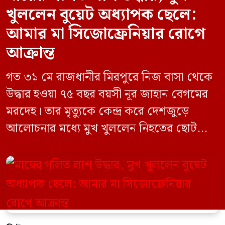
খুললেন বুয়েট অধ্যাপক ছেলে:
আমার মা সিজোফ্রেনিয়ার রোগে
আক্রান্ত
গত ৩১ মে রাজধানীর মিরপুরে নিজ বাসা থেকে
উদ্ধার হওয়া ৭৫ বছর বয়সী নূর জাহান বেগমের
মরদেহ। তার মৃত্যুকে কেন্দ্র করে দেশজুড়ে
আলোচনার মধ্যে মুখ খুললেন নিহতের ছোট
ছেলে বাংলাদেশ প্রকৌশল বিশ্ববিদ্যালয়ের
(বুয়েট) অধ্যাপক একেএম আশিকুর রহমান।
তিনি পরিবারের বিরুদ্ধে ছড়ানো বিভিন্ন তথ্যকে
মিথ্যা বলে দাবি করেছেন। বুধবার (৩ জুন)
গণমাধ্যমে দেওয়া বক্তব্যে তিনি এই […]