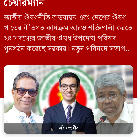
চেয়ারম্যান
জাতীয় ঔষধনীতি বাস্তবায়ন এবং দেশের ঔষধ
খাতের নীতিগত কার্যক্রম আরও শক্তিশালী করতে
২৪ সদস্যের জাতীয় ঔষধ উপদেষ্টা পরিষদ
পুনর্গঠন করেছে সরকার। নতুন পরিষদে সভাপতি
হিসেবে দায়িত্ব পালন করবেন স্বাস্থ্য ও পরিবার
কল্যাণমন্ত্রী এবং সদস্য সচিব থাকবেন স্বাস্থ্য ও
পরিবার কল্যাণ মন্ত্রণালয়ের সচিব। একই সঙ্গে
স্বাস্থ্য প্রতিমন্ত্রী, বাংলাদেশ বিনিয়োগ উন্নয়ন
কর্তৃপক্ষ (বিডা)-এর নির্বাহী চেয়ারম্যান এবং
জাতীয় […]
ছবি সংগৃহীত