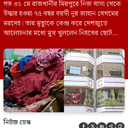
গত ৩১ মে রাজধানীর মিরপুরে নিজ বাসা থেকে
উদ্ধার হওয়া ৭৫ বছর বয়সী নূর জাহান বেগমের
মরদেহ। তার মৃত্যুকে কেন্দ্র করে দেশজুড়ে
আলোচনার মধ্যে মুখ খুললেন নিহতের ছোট
ছেলে বাংলাদেশ প্রকৌশল বিশ্ববিদ্যালয়ের
(বুয়েট) অধ্যাপক একেএম আশিকুর রহমান।
তিনি পরিবারের বিরুদ্ধে ছড়ানো বিভিন্ন তথ্যকে
মিথ্যা বলে দাবি করেছেন। বুধবার (৩ জুন)
গণমাধ্যমে দেওয়া বক্তব্যে তিনি এই […]
নিউজ ডেস্ক




