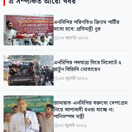
এ সম্পর্কিত আরো খবর
এনসিপির পরিণতিও ফ্রিডম পার্টির
মতো হবে: প্রতিমন্ত্রী নুর
০৭ আগস্ট ২০২৬

এনসিপির পদযাত্রা ঘিরে সিলেটে ৫
প্লাটুন বিজিবি মোতায়েন
৩০ জুলাই ২০২৬

জামায়াত-এনসিপির বক্তব্যে দেশপ্রেম
নিয়ে আশাবাদী হওয়া যাচ্ছে না:
পানিসম্পদ মন্ত্রী
২৭ জুলাই ২০২৬
