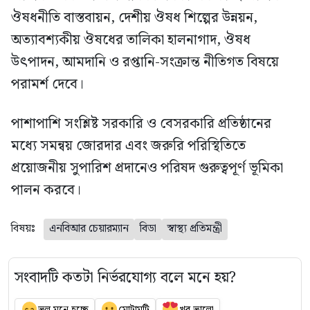
ঔষধনীতি বাস্তবায়ন, দেশীয় ঔষধ শিল্পের উন্নয়ন,
অত্যাবশ্যকীয় ঔষধের তালিকা হালনাগাদ, ঔষধ
উৎপাদন, আমদানি ও রপ্তানি-সংক্রান্ত নীতিগত বিষয়ে
পরামর্শ দেবে।
পাশাপাশি সংশ্লিষ্ট সরকারি ও বেসরকারি প্রতিষ্ঠানের
মধ্যে সমন্বয় জোরদার এবং জরুরি পরিস্থিতিতে
প্রয়োজনীয় সুপারিশ প্রদানেও পরিষদ গুরুত্বপূর্ণ ভূমিকা
পালন করবে।
বিষয়ঃ
এনবিআর চেয়ারম্যান
বিডা
স্বাস্থ্য প্রতিমন্ত্রী
সংবাদটি কতটা নির্ভরযোগ্য বলে মনে হয়?
ভুল মনে হচ্ছে
মোটামুটি
খুব ভালো