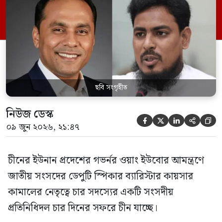
সচিব ও সংসদ সদস্য আখতার হোসেন,
বিএনপির সংসদ সদস্য মো. খালেদ হোসাইন
মাহবুব এবং সংরক্ষিত নারী আসনের স্বতন্ত্র সংসদ
সদস্য সুলতানা […]
ছবি সংগৃহীত
নিউজ ডেস্ক





০৯ জুন ২০২৬, ২১:৪৭
চীনের ইউনান প্রদেশের গভর্নর ওয়াং ইউবোর আমন্ত্রণে
জাতীয় সংসদের ডেপুটি স্পিকার ব্যারিস্টার কায়সার
কামালের নেতৃত্বে চার সদস্যের একটি সংসদীয়
প্রতিনিধিদল চার দিনের সফরে চীন যাচ্ছে।