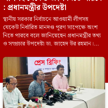
: প্রধানমন্ত্রীর উপদেষ্টা
স্থানীয় সরকার নির্বাচনে আওয়ামী লীগসহ
যেকেউ নির্ধারিত মানদণ্ড পূরণ সাপেক্ষে অংশ
নিতে পারবে বলে জানিয়েছেন প্রধানমন্ত্রীর তথ্য
ও সম্প্রচার উপদেষ্টা ডা. জাহেদ উর রহমান।
মঙ্গলবার (০৯ জুন) সচিবালয়ে তথ্য অধিদপ্তরের
সম্মেলন কক্ষে এক প্রেস ব্রিফিংয়ে সাংবাদিকদের
এক প্রশ্নের জবাবে তিনি এ কথা বলেন।