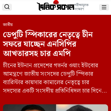
পরীক্ষামূলক


সংস্করণ
জাতীয়
ডেপুটি স্পিকারের নেতৃত্বে চীন
সফরে যাচ্ছেন এনসিপির
আখতারসহ চার এমপি
চীনের ইউনান প্রদেশের গভর্নর ওয়াং ইউবোর
আমন্ত্রণে জাতীয় সংসদের ডেপুটি স্পিকার
ব্যারিস্টার কায়সার কামালের নেতৃত্বে চার
সদস্যের একটি সংসদীয় প্রতিনিধিদল চার দিনের
সফরে চীন যাচ্ছে। প্রতিনিধিদলের অন্য সদস্যরা
হলেন- জাতীয় নাগরিক পার্টির (এনসিপি) সদস্য