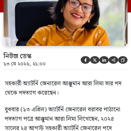
কার্যকরভাবে পদত্যাগ করতে ইচ্ছুক। এই দপ্তরে
দায়িত্ব পালন করা আমার জন্য অত্যন্ত […]
নিউজ ডেস্ক





১৩ মে ২০২৬, ২১:০০
সহকারী অ্যাটর্নি জেনারেল আঞ্জুমান আরা লিমা তার পদ
থেকে পদত্যাগ করেছেন।
বুধবার (১৩ এপ্রিল) অ্যাটর্নি জেনারেল বরাবর পাঠানো
পদত্যাগ পত্রে আঞ্জুমান আরা লিমা লিখেছেন, ২০২৪
সালের ২৪ আগস্ট সহকারী অ্যাটর্নি জেনারেল পদে