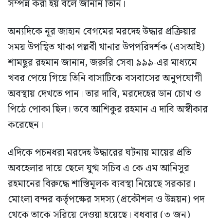
সম্পন্ন করা হয় বলে জানান তিনি।
অন্যদিকে নূর জাহান বেগমের মরদেহ উদ্ধার প্রক্রিয়ার
সময় উপস্থিত থাকা পল্লবী থানার উপপরিদর্শক (এসআই)
শামছুর রহমান জানান, জরুরি সেবা ৯৯৯-এর মাধ্যমে
খবর পেয়ে গিয়ে তিনি বাসাটিকে বসবাসের অনুপযোগী
অবস্থায় দেখতে পান। তার দাবি, মরদেহের ডান চোখ ও
পিঠে পোকা ছিল। তবে আশিকুর রহমান এ দাবি অস্বীকার
করেছেন।
এদিকে পচনধরা মরদেহ উদ্ধারের ঘটনায় মায়ের প্রতি
অবহেলার দায়ে ছেলে যুগ্ম সচিব এ কে এম আনিসুর
রহমানের বিরুদ্ধে শাস্তিমূলক ব্যবস্থা নিয়েছে সরকার।
মোংলা বন্দর কর্তৃপক্ষের সদস্য (প্রকৌশল ও উন্নয়ন) পদ
থেকে তাকে সরিয়ে দেওয়া হয়েছে। বুধবার (৩ জুন)