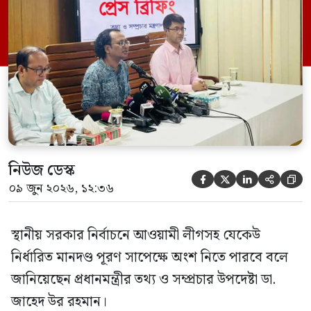
সম্মেলন কক্ষে এক প্রেস ব্রিফিংয়ে সাংবাদিকদের
এক প্রশ্নের জবাবে তিনি এ কথা বলেন।
নিউজ ডেস্ক





০৯ জুন ২০২৬, ১২:৩৬
স্থানীয় সরকার নির্বাচনে আওয়ামী লীগসহ যেকেউ
নির্ধারিত মানদণ্ড পূরণ সাপেক্ষে অংশ নিতে পারবে বলে
জানিয়েছেন প্রধানমন্ত্রীর তথ্য ও সম্প্রচার উপদেষ্টা ডা.
জাহেদ উর রহমান।