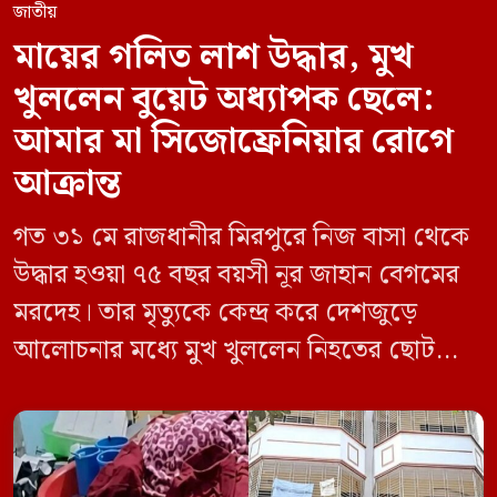
জাতীয়
মায়ের গলিত লাশ উদ্ধার, মুখ
খুললেন বুয়েট অধ্যাপক ছেলে:
আমার মা সিজোফ্রেনিয়ার রোগে
আক্রান্ত
গত ৩১ মে রাজধানীর মিরপুরে নিজ বাসা থেকে
উদ্ধার হওয়া ৭৫ বছর বয়সী নূর জাহান বেগমের
মরদেহ। তার মৃত্যুকে কেন্দ্র করে দেশজুড়ে
আলোচনার মধ্যে মুখ খুললেন নিহতের ছোট
ছেলে বাংলাদেশ প্রকৌশল বিশ্ববিদ্যালয়ের
(বুয়েট) অধ্যাপক একেএম আশিকুর রহমান।
তিনি পরিবারের বিরুদ্ধে ছড়ানো বিভিন্ন তথ্যকে