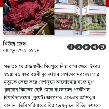
মিথ্যা বলে দাবি করেছেন। বুধবার (৩ জুন)
গণমাধ্যমে দেওয়া বক্তব্যে তিনি এই […]
নিউজ ডেস্ক





০৪ জুন ২০২৬, ১১:১৯
গত ৩১ মে রাজধানীর মিরপুরে নিজ বাসা থেকে উদ্ধার
হওয়া ৭৫ বছর বয়সী নূর জাহান বেগমের মরদেহ। তার
মৃত্যুকে কেন্দ্র করে দেশজুড়ে আলোচনার মধ্যে মুখ
খুললেন নিহতের ছোট ছেলে বাংলাদেশ প্রকৌশল
বিশ্ববিদ্যালয়ের (বুয়েট) অধ্যাপক একেএম আশিকুর
রহমান। তিনি পরিবারের বিরুদ্ধে ছড়ানো বিভিন্ন তথ্যকে