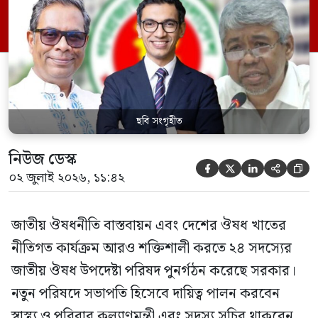
পরিবার কল্যাণ মন্ত্রণালয়ের সচিব। একই সঙ্গে
স্বাস্থ্য প্রতিমন্ত্রী, বাংলাদেশ বিনিয়োগ উন্নয়ন
কর্তৃপক্ষ (বিডা)-এর নির্বাহী চেয়ারম্যান এবং
জাতীয় […]
ছবি সংগৃহীত
নিউজ ডেস্ক





০২ জুলাই ২০২৬, ১১:৪২
জাতীয় ঔষধনীতি বাস্তবায়ন এবং দেশের ঔষধ খাতের
নীতিগত কার্যক্রম আরও শক্তিশালী করতে ২৪ সদস্যের
জাতীয় ঔষধ উপদেষ্টা পরিষদ পুনর্গঠন করেছে সরকার।
নতুন পরিষদে সভাপতি হিসেবে দায়িত্ব পালন করবেন
স্বাস্থ্য ও পরিবার কল্যাণমন্ত্রী এবং সদস্য সচিব থাকবেন