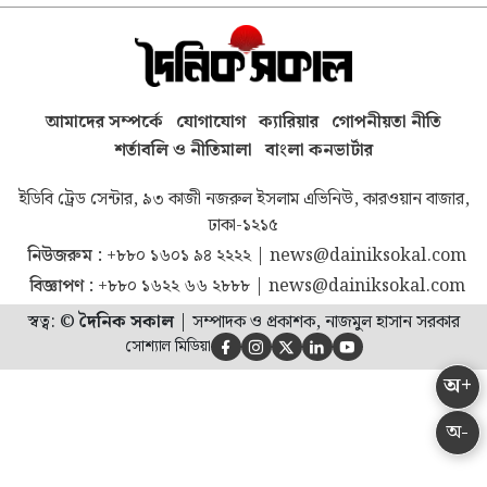
আমাদের সম্পর্কে
যোগাযোগ
ক্যারিয়ার
গোপনীয়তা নীতি
শর্তাবলি ও নীতিমালা
বাংলা কনভার্টার
ইডিবি ট্রেড সেন্টার, ৯৩ কাজী নজরুল ইসলাম এভিনিউ, কারওয়ান বাজার,
ঢাকা-১২১৫
নিউজরুম :
+৮৮০ ১৬০১ ৯৪ ২২২২
|
news@dainiksokal.com
বিজ্ঞাপণ :
+৮৮০ ১৬২২ ৬৬ ২৮৮৮
|
news@dainiksokal.com
স্বত্ব: ©
দৈনিক সকাল
|
সম্পাদক ও প্রকাশক, নাজমুল হাসান সরকার
সোশ্যাল মিডিয়া





অ+
অ-