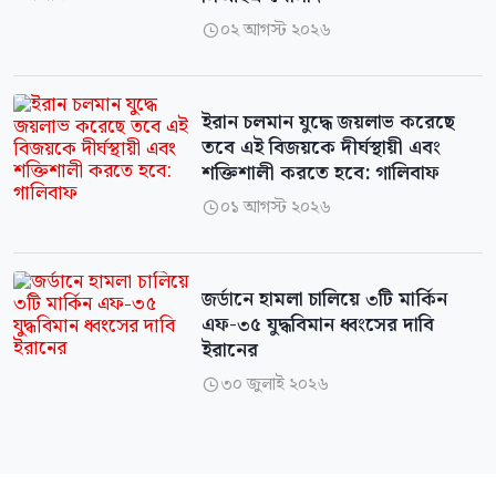
০২ আগস্ট ২০২৬

ইরান চলমান যুদ্ধে জয়লাভ করেছে
তবে এই বিজয়কে দীর্ঘস্থায়ী এবং
শক্তিশালী করতে হবে: গালিবাফ
০১ আগস্ট ২০২৬

জর্ডানে হামলা চালিয়ে ৩টি মার্কিন
এফ-৩৫ যুদ্ধবিমান ধ্বংসের দাবি
ইরানের
৩০ জুলাই ২০২৬
