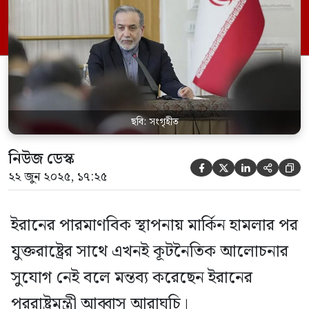
নিশ্চিত করেছে কাতার ভিত্তিক সংবাদ মাধ্যম
আলজাজিরা ইরানের পররাষ্ট্রমন্ত্রী বলেন,
কূটনীতির দরজা সবসময় খোলা থাকা উচিত,
কিন্তু এখনই তা […]
ছবি: সংগৃহীত
নিউজ ডেস্ক





২২ জুন ২০২৫, ১৭:২৫
ইরানের পারমাণবিক স্থাপনায় মার্কিন হামলার পর
যুক্তরাষ্ট্রের সাথে এখনই কূটনৈতিক আলোচনার
সুযোগ নেই বলে মন্তব্য করেছেন ইরানের
পররাষ্ট্রমন্ত্রী আব্বাস আরাঘচি।