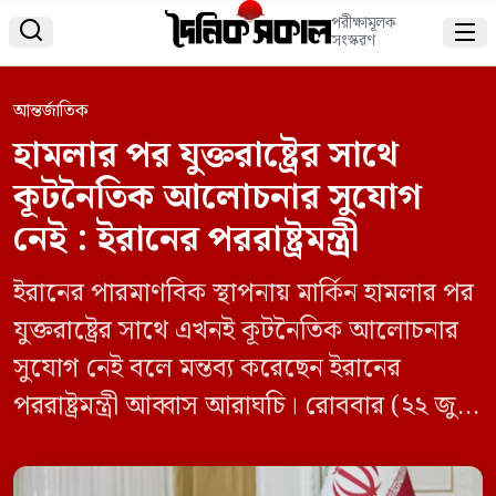
পরীক্ষামূলক


সংস্করণ
আন্তর্জাতিক
হামলার পর যুক্তরাষ্ট্রের সাথে
কূটনৈতিক আলোচনার সুযোগ
নেই : ইরানের পররাষ্ট্রমন্ত্রী
ইরানের পারমাণবিক স্থাপনায় মার্কিন হামলার পর
যুক্তরাষ্ট্রের সাথে এখনই কূটনৈতিক আলোচনার
সুযোগ নেই বলে মন্তব্য করেছেন ইরানের
পররাষ্ট্রমন্ত্রী আব্বাস আরাঘচি। রোববার (২২ জুন)
‘কূটনীতির সুযোগ এখনও আছে কি না’— এমন
প্রশ্নের জবাবে এমনটাই জানান তিনি। খবরটি