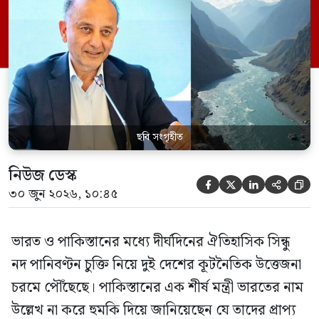
পানির ওপর কেউ হাত দিলে সেই হাত কেটে
ফেলা হবে। ভারতের কেন্দ্রীয় জলসম্পদ মন্ত্রী সি
আর পাতিল কর্তৃক আগামী দেড় থেকে দুই বছরের
[…]
ছবি সংগৃহীত
নিউজ ডেস্ক





৩০ জুন ২০২৬, ১০:৪৫
ভারত ও পাকিস্তানের মধ্যে দীর্ঘদিনের ঐতিহাসিক সিন্ধু
নদ পানিবণ্টন চুক্তি নিয়ে দুই দেশের কূটনৈতিক উত্তেজনা
চরমে পৌঁছেছে। পাকিস্তানের এক শীর্ষ মন্ত্রী ভারতের নাম
উল্লেখ না করে হুমকি দিয়ে জানিয়েছেন যে তাদের প্রাপ্য