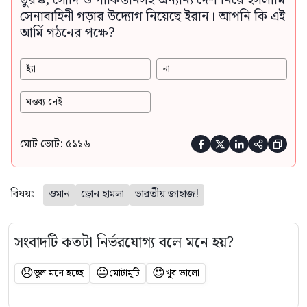
তুরস্ক, সৌদি ও পাকিস্তানসহ অন্যান্য দেশ নিয়ে ইসলামি
সেনাবাহিনী গড়ার উদ্যোগ নিয়েছে ইরান। আপনি কি এই
আর্মি গঠনের পক্ষে?
হ্যাঁ
না
মন্তব্য নেই
মোট ভোট: ৫১১৬





বিষয়ঃ
ওমান
ড্রোন হামলা
ভারতীয় জাহাজ!
সংবাদটি কতটা নির্ভরযোগ্য বলে মনে হয়?
😞
😐
😍
ভুল মনে হচ্ছে
মোটামুটি
খুব ভালো