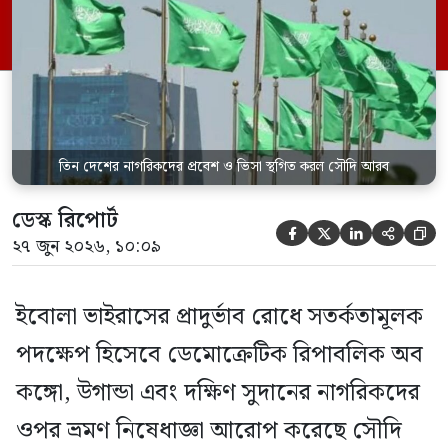
সৌদিতে প্রবেশ সাময়িকভাবে স্থগিত করা
হয়েছে। সৌদি প্রেস এজেন্সি (এসপিএ)
জানিয়েছে, এই নিষেধাজ্ঞা শুধুমাত্র সরাসরি ওই
তিন দেশ থেকে […]
তিন দেশের নাগরিকদের প্রবেশ ও ভিসা স্থগিত করল সৌদি আরব
ডেস্ক রিপোর্ট





২৭ জুন ২০২৬, ১০:০৯
ইবোলা ভাইরাসের প্রাদুর্ভাব রোধে সতর্কতামূলক
পদক্ষেপ হিসেবে ডেমোক্রেটিক রিপাবলিক অব
কঙ্গো, উগান্ডা এবং দক্ষিণ সুদানের নাগরিকদের
ওপর ভ্রমণ নিষেধাজ্ঞা আরোপ করেছে সৌদি