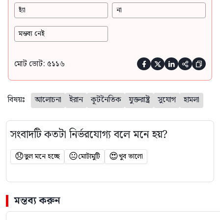
হ্যাঁ
না
মন্তব্য নেই
মোট ভোট: ৫১১৬





বিষয়ঃ
আলোচনা
ইরান
কূটনৈতিক
যুক্তরাষ্ট্র
সুযোগ
হামলা
সংবাদটি কতটা নির্ভরযোগ্য বলে মনে হয়?
😞
😐
😍
ভুল মনে হচ্ছে
মোটামুটি
খুব ভালো
মন্তব্য করুন