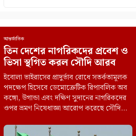
আন্তর্জাতিক
তিন দেশের নাগরিকদের প্রবেশ ও
ভিসা স্থগিত করল সৌদি আরব
ইবোলা ভাইরাসের প্রাদুর্ভাব রোধে সতর্কতামূলক
পদক্ষেপ হিসেবে ডেমোক্রেটিক রিপাবলিক অব
কঙ্গো, উগান্ডা এবং দক্ষিণ সুদানের নাগরিকদের
ওপর ভ্রমণ নিষেধাজ্ঞা আরোপ করেছে সৌদি
আরব। একই সঙ্গে এই তিন দেশ থেকে আসা
যেকোনো ভ্রমণকারীর জন্য ভিসা ইস্যু এবং