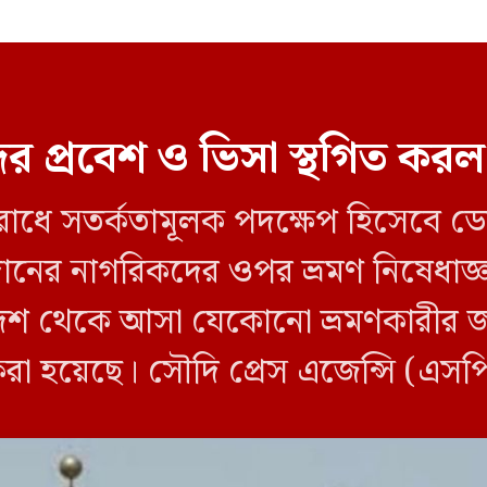
র প্রবেশ ও ভিসা স্থগিত ক
ব রোধে সতর্কতামূলক পদক্ষেপ হিসেবে 
 সুদানের নাগরিকদের ওপর ভ্রমণ নিষেধ
শ থেকে আসা যেকোনো ভ্রমণকারীর জন্
করা হয়েছে। সৌদি প্রেস এজেন্সি (এস
ি ওই তিন দেশ থেকে […]