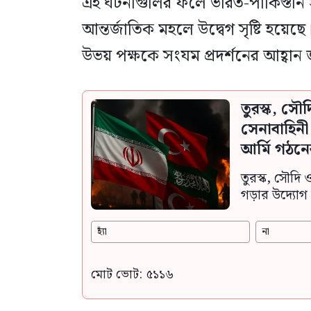
এই ঘটনাগুলির ফলে ভারত-পাকিস্তান 
আন্তর্জাতিক মহলে উদ্বেগ সৃষ্টি হয
উভয় পক্ষকে সংযম প্রদর্শনের আহ্বান
তুরস্ক, সৌ
সেনাবাহিন
আর্মি গঠনে
তুরস্ক, সৌদি 
গড়ার উদ্যোগ 
হ্যাঁ
না
মোট ভোট: ৫১১৬