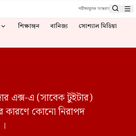


পরীক্ষামূলক সংস্করণ
শিক্ষাঙ্গন
বানিজ্য
সোশ্যাল মিডিয়া
ার এক্স-এ (সাবেক টুইটার)
 ।