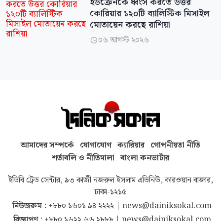
ইউক্রেনকে ধ্বংস করতে উত্তর
কোরিয়ার ১২০টি ব্যালিস্টিক মিসাইল
মোতায়েন করছে রাশিয়া
০৬ আগস্ট ২০২৬

আমাদের সম্পর্কে
যোগাযোগ
ক্যারিয়ার
গোপনীয়তা নীতি
শর্তাবলি ও নীতিমালা
বাংলা কনভার্টার
ইডিবি ট্রেড সেন্টার, ৯৩ কাজী নজরুল ইসলাম এভিনিউ, কারওয়ান বাজার,
ঢাকা-১২১৫
নিউজরুম :
+৮৮০ ১৬০১ ৯৪ ২২২২
|
news@dainiksokal.com
বিজ্ঞাপণ :
+৮৮০ ১৬২২ ৬৬ ২৮৮৮
|
news@dainiksokal.com