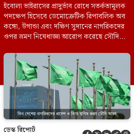
ইবোলা ভাইরাসের প্রাদুর্ভাব রোধে সতর্কতামূলক
পদক্ষেপ হিসেবে ডেমোক্রেটিক রিপাবলিক অব
কঙ্গো, উগান্ডা এবং দক্ষিণ সুদানের নাগরিকদের
ওপর ভ্রমণ নিষেধাজ্ঞা আরোপ করেছে সৌদি
আরব। একই সঙ্গে এই তিন দেশ থেকে আসা
যেকোনো ভ্রমণকারীর জন্য ভিসা ইস্যু এবং
সৌদিতে প্রবেশ সাময়িকভাবে স্থগিত করা
হয়েছে। সৌদি প্রেস এজেন্সি (এসপিএ)
জানিয়েছে, এই নিষেধাজ্ঞা শুধুমাত্র সরাসরি ওই
তিন দেশ থেকে […]
তিন দেশের নাগরিকদের প্রবেশ ও ভিসা স্থগিত করল সৌদি আরব
ডেস্ক রিপোর্ট




