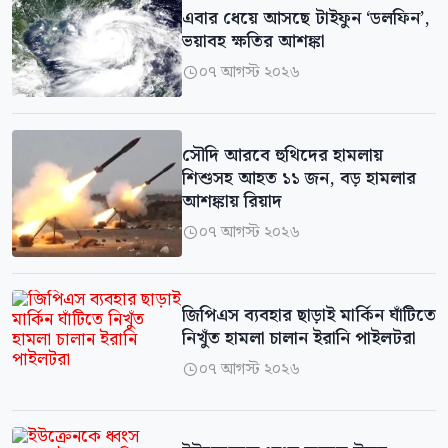
এবার ধেয়ে আসছে টাইফুন ‘ডলফিন’,
ভয়াবহ ক্ষতির আশঙ্কা
০৭ আগস্ট ২০২৬

সৌদি আরবে হুথিদের হামলায়
শিশুসহ আহত ১১ জন, বড় হামলার
আশঙ্কায় রিয়াদ
০৭ আগস্ট ২০২৬

জিপিএস ব্যবহার ছাড়াই মার্কিন ঘাঁটিতে
নিখুঁত হামলা চালান ইরানি পাইলটরা
০৭ আগস্ট ২০২৬
