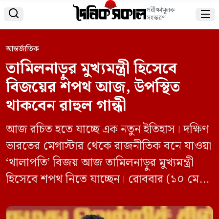
পরীক্ষামূলক


সংস্করণ
আন্তর্জাতিক
তামিলনাড়ুর মুখ্যমন্ত্রী হিসেবে
বিজয়ের শপথ আজ, উপস্থিত
থাকবেন রাহুল গান্ধী
আজ রচিত হতে যাচ্ছে এক নতুন ইতিহাস। দক্ষিণ
ভারতের মেগাস্টার থেকে রাজনীতিক বনে যাওয়া
‘থালাপতি’ বিজয় আজ তামিলনাড়ুর মুখ্যমন্ত্রী
হিসেবে শপথ নিতে যাচ্ছেন। রোববার (১০ মে)
চেন্নাইয়ের জওহরলাল নেহরু স্টেডিয়ামে সকাল
১০টায় এই জমকালো শপথ অনুষ্ঠান আয়োজিত