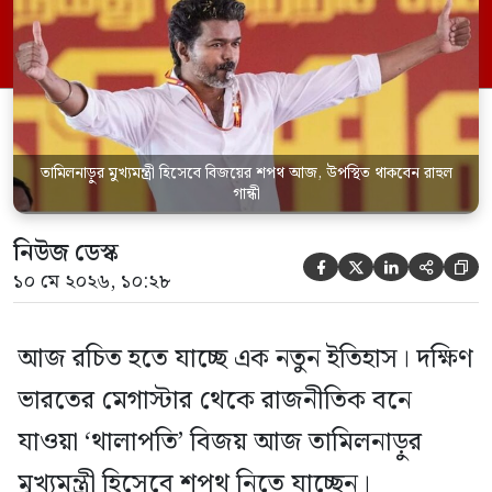
হবে। এর মধ্য দিয়ে তামিলনাড়ুর রাজনীতিতে গত
পাঁচ দশকের (৫০ বছর) দ্রাবিড় মুন্নেত্র কাজগম
(ডিএমকে) এবং অল ইন্ডিয়া […]
তামিলনাড়ুর মুখ্যমন্ত্রী হিসেবে বিজয়ের শপথ আজ, উপস্থিত থাকবেন রাহুল
গান্ধী
নিউজ ডেস্ক





১০ মে ২০২৬, ১০:২৮
আজ রচিত হতে যাচ্ছে এক নতুন ইতিহাস। দক্ষিণ
ভারতের মেগাস্টার থেকে রাজনীতিক বনে
যাওয়া ‘থালাপতি’ বিজয় আজ তামিলনাড়ুর
মুখ্যমন্ত্রী হিসেবে শপথ নিতে যাচ্ছেন।