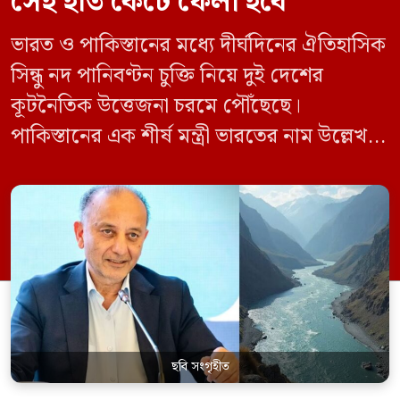
সেই হাত কেটে ফেলা হবে
ভারত ও পাকিস্তানের মধ্যে দীর্ঘদিনের ঐতিহাসিক
সিন্ধু নদ পানিবণ্টন চুক্তি নিয়ে দুই দেশের
কূটনৈতিক উত্তেজনা চরমে পৌঁছেছে।
পাকিস্তানের এক শীর্ষ মন্ত্রী ভারতের নাম উল্লেখ না
করে হুমকি দিয়ে জানিয়েছেন যে তাদের প্রাপ্য
পানির ওপর কেউ হাত দিলে সেই হাত কেটে
ফেলা হবে। ভারতের কেন্দ্রীয় জলসম্পদ মন্ত্রী সি
আর পাতিল কর্তৃক আগামী দেড় থেকে দুই বছরের
[…]
ছবি সংগৃহীত