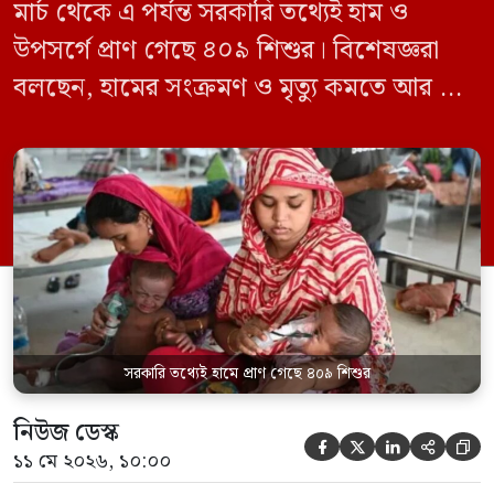
মার্চ থেকে এ পর্যন্ত সরকারি তথ্যেই হাম ও
উপসর্গে প্রাণ গেছে ৪০৯ শিশুর। বিশেষজ্ঞরা
বলছেন, হামের সংক্রমণ ও মৃত্যু কমতে আর দেড়
থেকে দুই মাস সময় লাগতে পারে। তারা
বলেছেন, সারা বিশ্বেই হাম বেড়েছে, তবে
বাংলাদেশের মতো এত শিশুর মৃত্যু কোথাও
হয়নি। বিশেষজ্ঞরা হামের এই প্রাদুর্ভাবের কারণ
হিসেবে […]
সরকারি তথ্যেই হামে প্রাণ গেছে ৪০৯ শিশুর
নিউজ ডেস্ক





১১ মে ২০২৬, ১০:০০