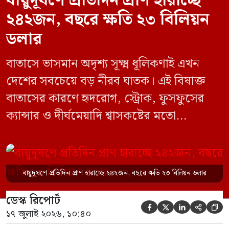
বায়ুদূষণে প্রতিদিন প্রাণ হারাচ্ছে
২৪২জন, বছরে ক্ষতি ২৩ বিলিয়ন
ডলার
বাতাসে ভাসমান অদৃশ্য সূক্ষ্ম ধূলিকণাই এখন
দেশের সবচেয়ে বড় নীরব ঘাতক। এই বিষাক্ত
বাতাসের কারণে হৃদরোগ, স্ট্রোক, ফুসফুসের
ক্যান্সার ও দীর্ঘমেয়াদি শ্বাসকষ্টের মতো
অসংক্রামক ব্যাধিতে আক্রান্ত হয়ে প্রতিদিন গড়ে
২৪২ জন মানুষ অকালে প্রাণ হারাচ্ছেন।
প্রাণহানির পাশাপাশি হারিয়ে যাচ্ছে কর্মক্ষমতা,
বায়ুদূষণে প্রতিদিন প্রাণ হারাচ্ছে ২৪২জন, বছরে ক্ষতি ২৩ বিলিয়ন ডলার
কমছে উৎপাদনশীলতা এবং প্রতি বছর দেশের
ডেস্ক রিপোর্ট
অর্থনীতিতে হাজার হাজার কোটি টাকার ক্ষতি





১৭ জুলাই ২০২৬, ১০:৪০
হচ্ছে। বাংলাদেশে বায়ুদূষণের […]