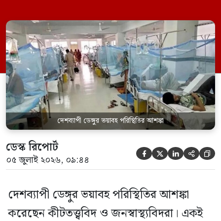
হাসপাতাল কর্তৃপক্ষ বলছে, প্রতিদিন হাসপাতালে
দ্বিগুণ হারে বিভিন্ন রোগে আক্রান্তরা ভর্তি হচ্ছেন।
বিদ্যমান শয্যার তুলনায় দ্বিগুণ রোগী প্রতিদিন
চিকিৎসাধীন থাকে। দুর্ঘটনা ছাড়াও বিভিন্ন ধরনের
অসংক্রামক রোগে আশঙ্কাজনক অবস্থায় রোগী
হাসপাতালে আসছে। এ সব রোগীর […]
দেশব্যাপী ডেঙ্গুর ভয়াবহ পরিস্থিতির আশঙ্কা
ডেস্ক রিপোর্ট





০৫ জুলাই ২০২৬, ০৯:৪৪
দেশব্যাপী ডেঙ্গুর ভয়াবহ পরিস্থিতির আশঙ্কা
করেছেন কীটতত্ত্ববিদ ও জনস্বাস্থ্যবিদরা। একই