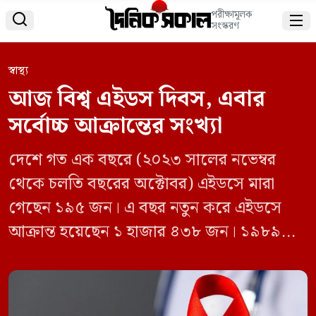
পরীক্ষামূলক


সংস্করণ
স্বাস্থ্য
আজ বিশ্ব এইডস দিবস, এবার
সর্বোচ্চ আক্রান্তের সংখ্যা
দেশে গত এক বছরে (২০২৩ সালের নভেম্বর
থেকে চলতি বছরের অক্টোবর) এইডসে মারা
গেছেন ১৯৫ জন। এ বছর নতুন করে এইডসে
আক্রান্ত হয়েছেন ১ হাজার ৪৩৮ জন। ১৯৮৯
সালে বাংলাদেশে প্রথম এইচআইভি (এইডসের
ভাইরাস) পজিটিভ শনাক্তের পর এবার এইডসে
আক্রান্তের সংখ্যা সর্বোচ্চ। স্বাস্থ্য অধিদপ্তরের