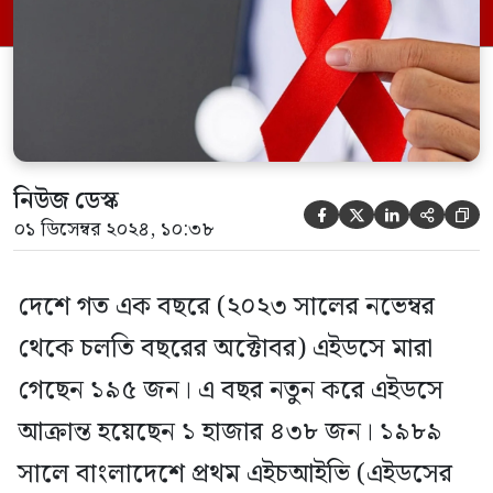
জাতীয় যক্ষ্মা, কুষ্ঠ ও এইডস নিয়ন্ত্রণ কর্মসূচির
(টিবি-এল অ্যান্ড এএসপি) সূত্রে […]
নিউজ ডেস্ক





০১ ডিসেম্বর ২০২৪, ১০:৩৮
দেশে গত এক বছরে (২০২৩ সালের নভেম্বর
থেকে চলতি বছরের অক্টোবর) এইডসে মারা
গেছেন ১৯৫ জন। এ বছর নতুন করে এইডসে
আক্রান্ত হয়েছেন ১ হাজার ৪৩৮ জন। ১৯৮৯
সালে বাংলাদেশে প্রথম এইচআইভি (এইডসের