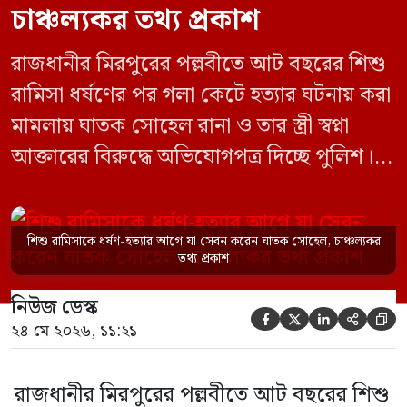
চাঞ্চল্যকর তথ্য প্রকাশ
রাজধানীর মিরপুরের পল্লবীতে আট বছরের শিশু
রামিসা ধর্ষণের পর গলা কেটে হত্যার ঘটনায় করা
মামলায় ঘাতক সোহেল রানা ও তার স্ত্রী স্বপ্না
আক্তারের বিরুদ্ধে অভিযোগপত্র দিচ্ছে পুলিশ।
একইসঙ্গে রামিসাকে ধর্ষণ-হত্যার আগে ইয়াবা
সেবন করেছিলেন বলে জবানবন্দিতে
শিশু রামিসাকে ধর্ষণ-হত্যার আগে যা সেবন করেন ঘাতক সোহেল, চাঞ্চল্যকর
জানিয়েছেন আসামি। রোববার (২৪ মে) সকালে
তথ্য প্রকাশ
মামলার তদন্ত কর্মকর্তা পল্লবী থানার উপ-
নিউজ ডেস্ক
পরিদর্শক অহিদুজ্জামান এ তথ্য নিছিত করেন।





২৪ মে ২০২৬, ১১:২১
তিনি বলেন, […]
রাজধানীর মিরপুরের পল্লবীতে আট বছরের শিশু