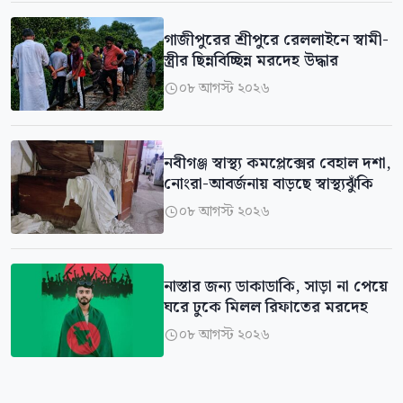
গাজীপুরের শ্রীপুরে রেললাইনে স্বামী-
স্ত্রীর ছিন্নবিচ্ছিন্ন মরদেহ উদ্ধার
০৮ আগস্ট ২০২৬

নবীগঞ্জ স্বাস্থ্য কমপ্লেক্সের বেহাল দশা,
নোংরা-আবর্জনায় বাড়ছে স্বাস্থ্যঝুঁকি
০৮ আগস্ট ২০২৬

নাস্তার জন্য ডাকাডাকি, সাড়া না পেয়ে
ঘরে ঢুকে মিলল রিফাতের মরদেহ
০৮ আগস্ট ২০২৬
