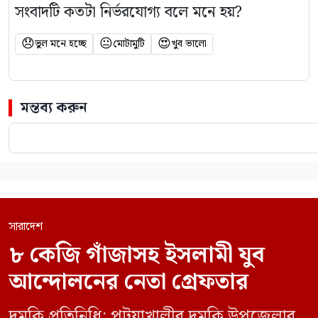
সংবাদটি কতটা নির্ভরযোগ্য বলে মনে হয়?
😞
😐
😍
ভুল মনে হচ্ছে
মোটামুটি
খুব ভালো
মন্তব্য করুন
সারাদেশ
৮ কেজি গাঁজাসহ ইসলামী যুব
আন্দোলনের নেতা গ্রেফতার
দুমকি প্রতিনিধি: পটুয়াখালীর দুমকি উপজেলার