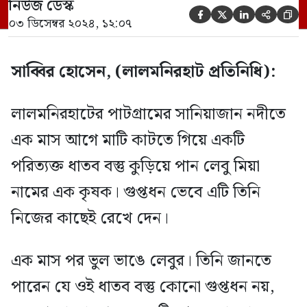
নিউজ ডেস্ক
নয়, বরং পুরোনো গ্রেনেড। এটি আজ সোমবার





০৩ ডিসেম্বর ২০২৪, ১২:০৭
[…]
সাব্বির হোসেন, (লালমনিরহাট প্রতিনিধি):
লালমনিরহাটের পাটগ্রামের সানিয়াজান নদীতে
এক মাস আগে মাটি কাটতে গিয়ে একটি
পরিত্যক্ত ধাতব বস্তু কুড়িয়ে পান লেবু মিয়া
নামের এক কৃষক। গুপ্তধন ভেবে এটি তিনি
নিজের কাছেই রেখে দেন।
এক মাস পর ভুল ভাঙে লেবুর। তিনি জানতে
পারেন যে ওই ধাতব বস্তু কোনো গুপ্তধন নয়,