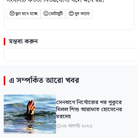
সংবাদটি কতটা নির্ভরযোগ্য বলে মনে হয়?
😞
😐
😍
ভুল মনে হচ্ছে
মোটামুটি
খুব ভালো
মন্তব্য করুন
এ সম্পর্কিত আরো খবর
সেনবাগে নিখোঁজের পর পুকুরে
মিলল শিশু আরাফাত হোসেনের
মরদেহ
০৮ আগস্ট ২০২৬
