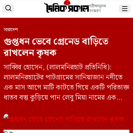
পরীক্ষামূলক


সংস্করণ
সারাদেশ
গুপ্তধন ভেবে গ্রেনেড বাড়িতে
রাখলেন কৃষক
সাব্বির হোসেন, (লালমনিরহাট প্রতিনিধি):
লালমনিরহাটের পাটগ্রামের সানিয়াজান নদীতে
এক মাস আগে মাটি কাটতে গিয়ে একটি পরিত্যক্ত
ধাতব বস্তু কুড়িয়ে পান লেবু মিয়া নামের এক
কৃষক। গুপ্তধন ভেবে এটি তিনি নিজের কাছেই
রেখে দেন। এক মাস পর ভুল ভাঙে লেবুর। তিনি
জানতে পারেন যে ওই ধাতব বস্তু কোনো গুপ্তধন