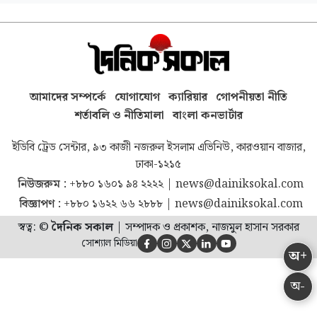
আমাদের সম্পর্কে
যোগাযোগ
ক্যারিয়ার
গোপনীয়তা নীতি
শর্তাবলি ও নীতিমালা
বাংলা কনভার্টার
ইডিবি ট্রেড সেন্টার, ৯৩ কাজী নজরুল ইসলাম এভিনিউ, কারওয়ান বাজার,
ঢাকা-১২১৫
নিউজরুম :
+৮৮০ ১৬০১ ৯৪ ২২২২
|
news@dainiksokal.com
বিজ্ঞাপণ :
+৮৮০ ১৬২২ ৬৬ ২৮৮৮
|
news@dainiksokal.com
স্বত্ব: ©
দৈনিক সকাল
|
সম্পাদক ও প্রকাশক, নাজমুল হাসান সরকার
সোশ্যাল মিডিয়া





অ+
অ-