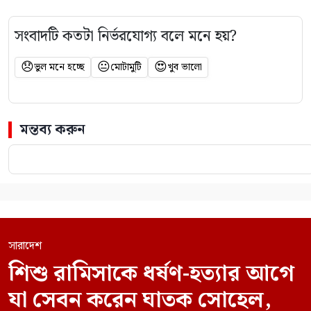
সংবাদটি কতটা নির্ভরযোগ্য বলে মনে হয়?
😞
😐
😍
ভুল মনে হচ্ছে
মোটামুটি
খুব ভালো
মন্তব্য করুন
সারাদেশ
শিশু রামিসাকে ধর্ষণ-হত্যার আগে
যা সেবন করেন ঘাতক সোহেল,