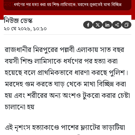
ভাড়াটিয়া সোহেল রানা (৩০) ও তার স্ত্রী স্বপ্না
ধর্ষণের পর হত্যা করা হয় শিশু লামিসাকে, মরদেহ লুকাতেই মাথা বিচ্ছিন্ন
আক্তারকে (২৬) মাত্র ৭ ঘণ্টার […]
নিউজ ডেস্ক





২০ মে ২০২৬, ১০:১০
রাজধানীর মিরপুরের পল্লবী এলাকায় সাত বছর
বয়সী শিশু লামিসাকে ধর্ষণের পর হত্যা করা
হয়েছে বলে প্রাথমিকভাবে ধারণা করছে পুলিশ।
মরদেহ গুম করতে ঘাড় থেকে মাথা বিচ্ছিন্ন করা
হয় এবং শরীরের অন্য অংশও টুকরো করার চেষ্টা
চালানো হয়
এই নৃশংস হত্যাকাণ্ডে পাশের ফ্ল্যাটের ভাড়াটিয়া