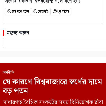
সংবাদটি কতটা নির্ভরযোগ্য বলে মনে হয়?
😞
😐
😍
ভুল মনে হচ্ছে
মোটামুটি
খুব ভালো
মন্তব্য করুন
অর্থনীতি
যে কারণে বিশ্ববাজারে স্বর্ণের দামে
বড় পতন
সাধারণত বৈশ্বিক সংকটের সময় বিনিয়োগকারীরা