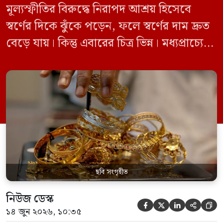
মূল্যস্ফীতির বিরুদ্ধে নিরাপদ আশ্রয় হিসেবে
স্বর্ণের দিকে ঝুঁকে পড়েন, ফলে স্বর্ণের দাম দ্রুত
বেড়ে যায়। কিন্তু এবারের চিত্র ভিন্ন। মধ্যপ্রাচ্যে
যুক্তরাষ্ট্র, ইসরাইল ও ইরানের মধ্যে যুদ্ধ চললেও
এবার এমন চিত্র দেখা যাচ্ছে না। এর বদলে স্বর্ণের
দাম কমছে। জানুয়ারিতে প্রতি আউন্স স্বর্ণের দাম
ছিল ৫ হাজার ৩০৩ ডলার। গত শুক্রবার […]
ছবি সংগৃহীত
নিউজ ডেস্ক





১৪ জুন ২০২৬, ১০:৩৫