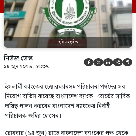
বাংলাদেশ ব্যাংক। বাংলাদেশ ব্যাংক জানায়,
ব্যাংক কোম্পানি আইন, ১৯৯১-এর ৪৫ ধারায় ও
৪৭(৩) ধারায় বাংলাদেশ […]
ছবি সংগৃহীত
নিউজ ডেস্ক





১৪ জুন ২০২৬, ২২:৩৭
ইসলামী ব্যাংকের চেয়ারম্যানসহ পরিচালনা পর্ষদের সব
নিয়োগ বাতিল করেছে বাংলাদেশ ব্যাংক। বোর্ডের সার্বিক
দায়িত্ব পালন করবেন বাংলাদেশ ব্যাংকের নির্বাহী
পরিচালক জহির হোসেন।
রোববার (১৪ জুন) রাতে বাংলাদেশ ব্যাংকের পক্ষ থেকে