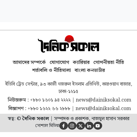
আমাদের সম্পর্কে
যোগাযোগ
ক্যারিয়ার
গোপনীয়তা নীতি
শর্তাবলি ও নীতিমালা
বাংলা কনভার্টার
ইডিবি ট্রেড সেন্টার, ৯৩ কাজী নজরুল ইসলাম এভিনিউ, কারওয়ান বাজার,
ঢাকা-১২১৫
নিউজরুম :
+৮৮০ ১৬০১ ৯৪ ২২২২
|
news@dainiksokal.com
বিজ্ঞাপণ :
+৮৮০ ১৬২২ ৬৬ ২৮৮৮
|
news@dainiksokal.com
স্বত্ব: ©
দৈনিক সকাল
|
সম্পাদক ও প্রকাশক, নাজমুল হাসান সরকার
সোশ্যাল মিডিয়া




