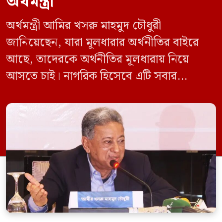
অর্থমন্ত্রী
অর্থমন্ত্রী আমির খসরু মাহমুদ চৌধুরী
জানিয়েছেন, যারা মূলধারার অর্থনীতির বাইরে
আছে, তাদেরকে অর্থনীতির মূলধারায় নিয়ে
আসতে চাই। নাগরিক হিসেবে এটি সবার
অধিকার। শুধু রাজনীতিতে গণতন্ত্র থাকলেই হবে
না, অর্থনীতিতেও গণতন্ত্র থাকতে হবে। সে জন্য
সরকার অর্থনীতির গণতন্ত্রীকরণের ওপর গুরুত্ব
দিচ্ছে। রোববার (১০ মে) রাজধানীর
আগারগাঁওয়ে অনানুষ্ঠানিক খাতের উন্নয়নে
পিকেএসএফ ও বিশ্বব্যাংকের যৌথ প্রকল্প
‘রেইজ’-এর ২য় […]