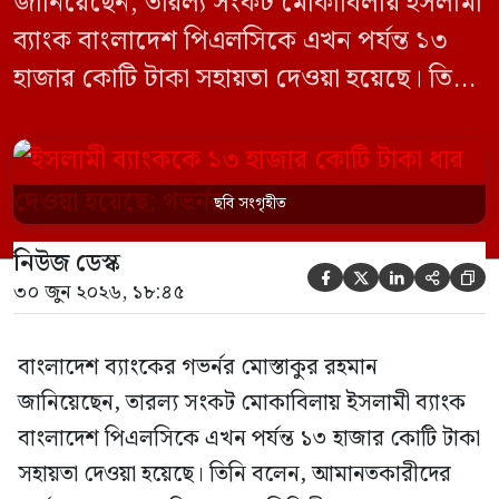
জানিয়েছেন, তারল্য সংকট মোকাবিলায় ইসলামী
ব্যাংক বাংলাদেশ পিএলসিকে এখন পর্যন্ত ১৩
হাজার কোটি টাকা সহায়তা দেওয়া হয়েছে। তিনি
বলেন, আমানতকারীদের স্বার্থ রক্ষা এবং ব্যাংকিং
খাতের স্থিতিশীলতা বজায় রাখতেই এ পদক্ষেপ
নেওয়া হয়েছে। মঙ্গলবার (৩০ জুন) ২০২৬-২৭
ছবি সংগৃহীত
অর্থবছরের প্রথমার্ধের মুদ্রানীতি ঘোষণা অনুষ্ঠানে
নিউজ ডেস্ক
গভর্নর এ তথ্য জানান। তিনি বলেন, বিগত





৩০ জুন ২০২৬, ১৮:৪৫
আওয়ামী লীগ […]
বাংলাদেশ ব্যাংকের গভর্নর মোস্তাকুর রহমান
জানিয়েছেন, তারল্য সংকট মোকাবিলায় ইসলামী ব্যাংক
বাংলাদেশ পিএলসিকে এখন পর্যন্ত ১৩ হাজার কোটি টাকা
সহায়তা দেওয়া হয়েছে। তিনি বলেন, আমানতকারীদের