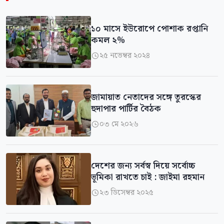
১০ মাসে ইউরোপে পোশাক রপ্তানি
কমল ২%
২৫ নভেম্বর ২০২৪

জামায়াত নেতাদের সঙ্গে তুরস্কের
হুদাপার পার্টির বৈঠক
০৩ মে ২০২৬

দেশের জন্য সর্বস্ব দিয়ে সর্বোচ্চ
ভূমিকা রাখতে চাই : জাইমা রহমান
২৩ ডিসেম্বর ২০২৫
