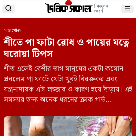
পরীক্ষামূলক


সংস্করণ
সাজগোজ
শীতে পা ফাটা রোধ ও পায়ের যত্নে
ঘরোয়া টিপস
শীত এলেই বেশীর ভাগ মানুষের একটা কমোন
প্রবলেম পা ফাটে যেটা খুবই বিরক্তকর এবং
যন্ত্রনাদায়ক এটা লজ্জার ও কারণ হয়ে দাঁড়ায়। এই
সমস্যার জন্য অনেক ধরনের ক্রাক গার্ড
,ক্রীম,লিকুইড,মলম,লোশন ও মেডিসিন পাওয়া
যায়।তবে আমরা যেহেতু নিয়মিত সাপ্তাহীক
ঘরোয়া টিপস দেই, তাই দৈনিক সকাল আজ