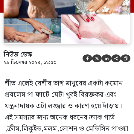
রবিবার চলে এসেছে আপনাদের ঘরোয়া রূপচর্চা
বিষয়ক সমস্যার সমাধান নিয়ে কিছু […]
নিউজ ডেস্ক





২৯ ডিসেম্বর ২০২৪, ১১:৫০
শীত এলেই বেশীর ভাগ মানুষের একটা কমোন
প্রবলেম পা ফাটে যেটা খুবই বিরক্তকর এবং
যন্ত্রনাদায়ক এটা লজ্জার ও কারণ হয়ে দাঁড়ায়।
এই সমস্যার জন্য অনেক ধরনের ক্রাক গার্ড
,ক্রীম,লিকুইড,মলম,লোশন ও মেডিসিন পাওয়া