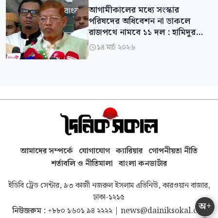
আগামীকালের মধ্যে সংস্কার
পরিষদের অধিবেশন না ডাকলে
রাজপথে নামবে ১১ দল : হামিদুর
রহমান
১৪ মার্চ ২০২৬

আমাদের সম্পর্কে
যোগাযোগ
ক্যারিয়ার
গোপনীয়তা নীতি
শর্তাবলি ও নীতিমালা
বাংলা কনভার্টার
ইডিবি ট্রেড সেন্টার, ৯৩ কাজী নজরুল ইসলাম এভিনিউ, কারওয়ান বাজার,
ঢাকা-১২১৫
অ+
নিউজরুম :
+৮৮০ ১৬০১ ৯৪ ২২২২
|
news@dainiksokal.com