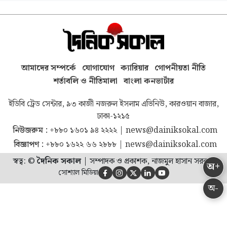
আমাদের সম্পর্কে
যোগাযোগ
ক্যারিয়ার
গোপনীয়তা নীতি
শর্তাবলি ও নীতিমালা
বাংলা কনভার্টার
ইডিবি ট্রেড সেন্টার, ৯৩ কাজী নজরুল ইসলাম এভিনিউ, কারওয়ান বাজার,
ঢাকা-১২১৫
নিউজরুম :
+৮৮০ ১৬০১ ৯৪ ২২২২
|
news@dainiksokal.com
বিজ্ঞাপণ :
+৮৮০ ১৬২২ ৬৬ ২৮৮৮
|
news@dainiksokal.com
স্বত্ব: ©
দৈনিক সকাল
|
সম্পাদক ও প্রকাশক, নাজমুল হাসান সরকার
অ+
সোশ্যাল মিডিয়া





অ-