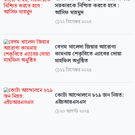
সরকারকে নিশ্চিত করতে হবে :
আসিফ মাহমুদ
২২ ডিসেম্বর ২০২৫

বেগম খালেদা জিয়ার আরোগ্য
কামনায় শেকৃবিতে এ্যাবের দোয়া
মাহফিল অনুষ্ঠিত
১১ ডিসেম্বর ২০২৫

কোটা আন্দোলনে ৮১৯ জন নিহত:
এইচআরএসএস
২০ আগস্ট ২০২৪
