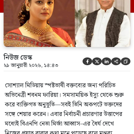
করেছেন এই অভিনেত্রী। আসন্ন জাতীয় নির্বাচনে
ঢাকা-৮ আসন থেকে প্রার্থী মির্জা আব্বাসের
নির্বাচনী প্রচারণার […]
নিউজ ডেস্ক





২৯ জানুয়ারী ২০২৬, ১৪:৪৩
সোশ্যাল মিডিয়ায় স্পষ্টভাষী বক্তব্যের জন্য পরিচিত
অভিনেত্রী শবনম ফারিয়া। সমসাময়িক ইস্যু থেকে শুরু
করে ব্যক্তিগত অনুভূতি—সবই তিনি অকপটে ভক্তদের
সঙ্গে শেয়ার করেন। এবার নির্বাচনী প্রচারণার উত্তাপের
মধ্যেই বিএনপি নেতা মির্জা আব্বাস–এর ধৈর্য দেখে
নিজের প্রয়াত বাবার কথা মনে পড়েছে বলে মন্তব্য