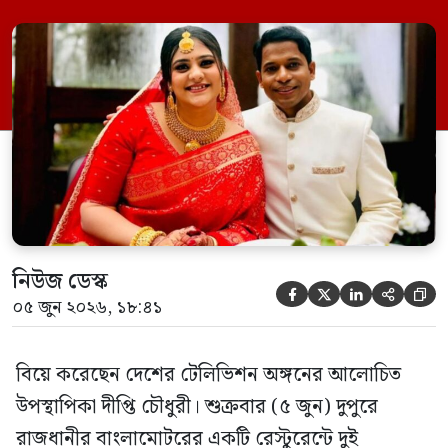
আনুষ্ঠানিকতা সম্পন্ন হয়। দীপ্তির স্বামী নাম
মুশতাক ইবনে আইয়ুব। তিনি ঢাকা বিশ্ববিদ্যালয়ের
শিক্ষক। খবরটির সত্যতা নিশ্চিত করে দীপ্তি
চৌধুরী গণমাধ্যমকে বলেন, ‘আজকে আমাদের
আকদ সম্পন্ন হয়েছে। পরবর্তীতে বড় পরিসরে
ধুমধাম আয়োজনে বিবাহোত্তর সংবর্ধনার
আয়োজন […]
নিউজ ডেস্ক





০৫ জুন ২০২৬, ১৮:৪১
বিয়ে করেছেন দেশের টেলিভিশন অঙ্গনের আলোচিত
উপস্থাপিকা দীপ্তি চৌধুরী। শুক্রবার (৫ জুন) দুপুরে
রাজধানীর বাংলামোটরের একটি রেস্টুরেন্টে দুই