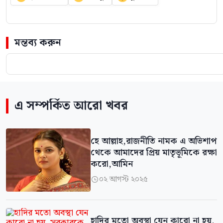
মন্তব্য করুন
এ সম্পর্কিত আরো খবর
হে আল্লাহ,রাজনীতি নামক এ অভিশাপ
থেকে আমাদের প্রিয় মাতৃভূমিকে রক্ষা
করো,আমিন
০২ আগস্ট ২০২৫

হাদির মতো অবস্থা যেন কারো না হয়,