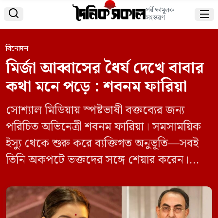
পরীক্ষামূলক


সংস্করণ
বিনোদন
মির্জা আব্বাসের ধৈর্য দেখে বাবার
কথা মনে পড়ে : শবনম ফারিয়া
সোশ্যাল মিডিয়ায় স্পষ্টভাষী বক্তব্যের জন্য
পরিচিত অভিনেত্রী শবনম ফারিয়া। সমসাময়িক
ইস্যু থেকে শুরু করে ব্যক্তিগত অনুভূতি—সবই
তিনি অকপটে ভক্তদের সঙ্গে শেয়ার করেন।
এবার নির্বাচনী প্রচারণার উত্তাপের মধ্যেই বিএনপি
নেতা মির্জা আব্বাস–এর ধৈর্য দেখে নিজের
প্রয়াত বাবার কথা মনে পড়েছে বলে মন্তব্য