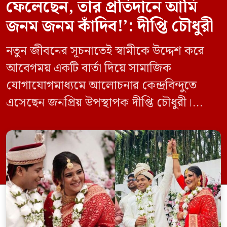
ফেলেছেন, তার প্রতিদানে আমি
জনম জনম কাঁদিব!’: দীপ্তি চৌধুরী
নতুন জীবনের সূচনাতেই স্বামীকে উদ্দেশ করে
আবেগময় একটি বার্তা দিয়ে সামাজিক
যোগাযোগমাধ্যমে আলোচনার কেন্দ্রবিন্দুতে
এসেছেন জনপ্রিয় উপস্থাপক দীপ্তি চৌধুরী।
বিয়ের কয়েকটি ছবি প্রকাশ করে তিনি লিখেছেন,
“মাস্টার সাহেব, আপনি আমার জন্য দুফোঁটা
চোখের জল ফেলেছেন, তার প্রতিদানে আমি
জনম জনম কাঁদিব!” দীপ্তির এই বাক্যটি
কথাসাহিত্যিক হুমায়ূন আহমেদের একটি বিখ্যাত
সংলাপ থেকে অনুপ্রাণিত। মূল সংলাপে ‘ডাক্তার
[…]