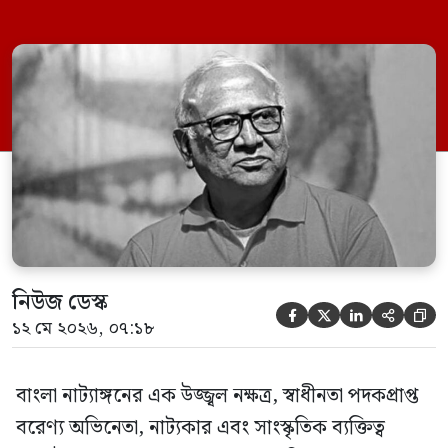
(১১ মে) দিবাগত রাত ১২টার দিকে রাজধানীর
ধানমন্ডির একটি হাসপাতালে চিকিৎসাধীন
অবস্থায় তিনি ইন্তেকাল করেন (ইন্নালিল্লাহি ওয়া
ইন্না ইলাইহি রাজিউন)। তার প্রয়াণে দেশের
সাংস্কৃতিক অঙ্গনে গভীর শোকের ছায়া নেমে
এসেছে। বরেণ্য এই […]
নিউজ ডেস্ক





১২ মে ২০২৬, ০৭:১৮
বাংলা নাট্যাঙ্গনের এক উজ্জ্বল নক্ষত্র, স্বাধীনতা পদকপ্রাপ্ত
বরেণ্য অভিনেতা, নাট্যকার এবং সাংস্কৃতিক ব্যক্তিত্ব