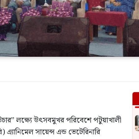
চার” লক্ষ্যে উৎসবমুখর পরিবেশে পটুয়াখালী
্রবি) এ্যানিমেল সায়েন্স এন্ড ভেটেরিনারি