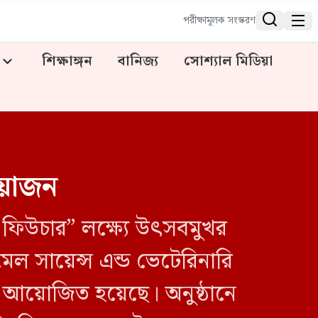


পরীক্ষামূলক সংস্করণ
শিক্ষাঙ্গন
বানিজ্য
সোশ্যাল মিডিয়া
 আয়োজন
ং ফিউচার” লক্ষ্যে উৎসবমুখর
িমেল সায়েন্স এন্ড ভেটেরিনারি
২৪ আয়োজিত হয়েছে। অনুষ্ঠানে