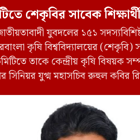
িটিতে শেকৃবির সাবেক শিক্ষার্থ
ীয়তাবাদী যুবদলের ১৫১ সদস্যবিশিষ্ট পূর্ণ
াংলা কৃষি বিশ্ববিদ্যালয়ের (শেকৃবি) সা
তে তাকে কেন্দ্রীয় কৃষি বিষয়ক সম্পা
 সিনিয়র যুগ্ম মহাসচিব রুহুল কবির রিজ
য়টি জানানো হয়। কমিটিতে আব্দুল মো