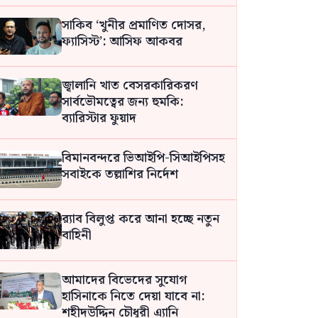
সাকিব ‘খুনীর প্রমাণিত দোসর,
ফ্যাসিস্ট’: আসিফ আকবর
জ্বালানি খাত বেসরকারিকরণ
সার্বভৌমত্বের জন্য হুমকি:
ব্যারিস্টার ফুয়াদ
বিমানবন্দরে ভিআইপি-সিআইপিসহ
সবাইকে তল্লাশির নির্দেশ
র‍্যাব বিলুপ্ত করে আনা হচ্ছে নতুন
বাহিনী
আমাদের বিভেদের সুযোগ
হাসিনাকে নিতে দেয়া যাবে না:
শহীদউদ্দিন চৌধুরী এ্যানি