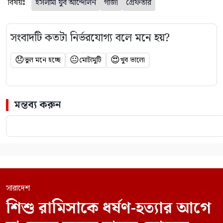
বিষয়ঃ
ইসলামী যুব আন্দোলন
গাঁজা
গ্রেফতার
সংবাদটি কতটা নির্ভরযোগ্য বলে মনে হয়?
😞
😐
😍
ভুল মনে হচ্ছে
মোটামুটি
খুব ভালো
মন্তব্য করুন
সারাদেশ
শিশু রামিসাকে ধর্ষণ-হত্যার আগে