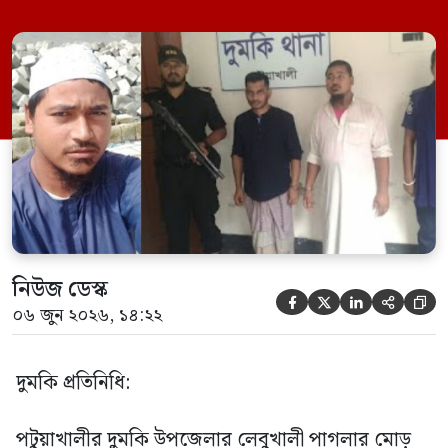
গ্রেফতার করা হয়েছে। পরে তার দেওয়া তথ্যের
ভিত্তিতে অভিযান চালিয়ে মাদক চক্রের আরও
এক সদস্যকে আটক করা হয়। র‍্যাব ও পুলিশ
সূত্রে জানা গেছে, শুক্রবার গোপন সংবাদের
ভিত্তিতে র‍্যাব-৮, সিপিসি-১ পটুয়াখালী ক্যাম্পের
[…]
নিউজ ডেস্ক





০৬ জুন ২০২৬, ১৪:২২
দুমকি প্রতিনিধি:
পটুয়াখালীর দুমকি উপজেলার লেবুখালী পাগলার মোড়