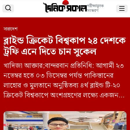
পরীক্ষামূলক


সংস্করণ
সারাদেশ
ব্লাইন্ড ক্রিকেট বিশ্বকাপ ২৪ দেশকে
ট্রফি এনে দিতে চান সুকেল
খাদিজা আক্তার;বান্দরবান প্রতিনিধি: আগামী ২৩
নভেম্বর হতে ০৩ ডিসেম্বর পর্যন্ত পাকিস্তানের
লাহোর ও মুলতানে অনুষ্ঠিতব্য ৪র্থ‌‌‌ ব্লাইন্ড টি-২০
ক্রিকেট বিশ্বকাপে অংশগ্রহণের লক্ষ্যে একজন
লাল সবুজের প্রতিনিধি হিসেবে উক্ত আসরে
প্রতিনিধিত্ব করছে বান্দরবানের সুকেল তঞ্চঙ্গ্যা।
আজ দুপুর ১টার ফ্লাইটে রওয়ানা হয়েছেন