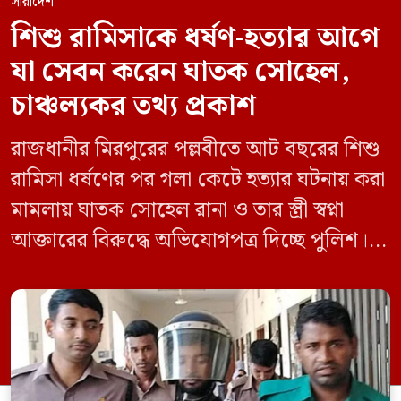
সারাদেশ
শিশু রামিসাকে ধর্ষণ-হত্যার আগে
যা সেবন করেন ঘাতক সোহেল,
চাঞ্চল্যকর তথ্য প্রকাশ
রাজধানীর মিরপুরের পল্লবীতে আট বছরের শিশু
রামিসা ধর্ষণের পর গলা কেটে হত্যার ঘটনায় করা
মামলায় ঘাতক সোহেল রানা ও তার স্ত্রী স্বপ্না
আক্তারের বিরুদ্ধে অভিযোগপত্র দিচ্ছে পুলিশ।
একইসঙ্গে রামিসাকে ধর্ষণ-হত্যার আগে ইয়াবা
সেবন করেছিলেন বলে জবানবন্দিতে
জানিয়েছেন আসামি। রোববার (২৪ মে) সকালে
মামলার তদন্ত কর্মকর্তা পল্লবী থানার উপ-
পরিদর্শক অহিদুজ্জামান এ তথ্য নিছিত করেন।