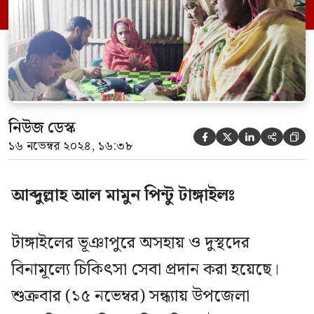
গণঅধিকার পরিষদের পক্ষ থেকে গণসংযোগ
করেন দলটির স্থানীয় নেতাকর্মীরা। এসময়
উপজেলা গণঅধিকার পরিষদের […]
নিউজ ডেস্ক





১৬ নভেম্বর ২০২৪, ১৬:৩৮
আব্দুল্লাহ আল মামুন পিন্টু টাঙ্গাইলঃ
টাঙ্গাইলের ভূঞাপুরে অসহায় ও দুস্থদের
বিনামূল্যে চিকিৎসা সেবা প্রদান করা হয়েছে।
শুক্রবার (১৫ নভেম্বর) সন্ধ্যায় উপজেলা