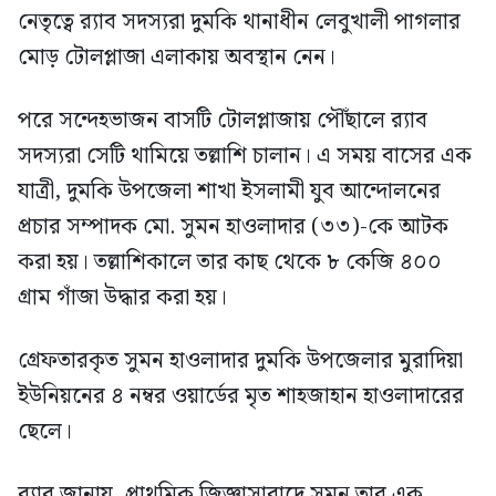
নেতৃত্বে র‍্যাব সদস্যরা দুমকি থানাধীন লেবুখালী পাগলার
মোড় টোলপ্লাজা এলাকায় অবস্থান নেন।
পরে সন্দেহভাজন বাসটি টোলপ্লাজায় পৌঁছালে র‍্যাব
সদস্যরা সেটি থামিয়ে তল্লাশি চালান। এ সময় বাসের এক
যাত্রী, দুমকি উপজেলা শাখা ইসলামী যুব আন্দোলনের
প্রচার সম্পাদক মো. সুমন হাওলাদার (৩৩)-কে আটক
করা হয়। তল্লাশিকালে তার কাছ থেকে ৮ কেজি ৪০০
গ্রাম গাঁজা উদ্ধার করা হয়।
গ্রেফতারকৃত সুমন হাওলাদার দুমকি উপজেলার মুরাদিয়া
ইউনিয়নের ৪ নম্বর ওয়ার্ডের মৃত শাহজাহান হাওলাদারের
ছেলে।
র‍্যাব জানায়, প্রাথমিক জিজ্ঞাসাবাদে সুমন তার এক