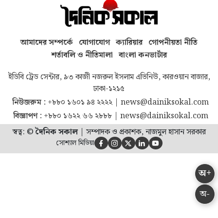
আমাদের সম্পর্কে
যোগাযোগ
ক্যারিয়ার
গোপনীয়তা নীতি
শর্তাবলি ও নীতিমালা
বাংলা কনভার্টার
ইডিবি ট্রেড সেন্টার, ৯৩ কাজী নজরুল ইসলাম এভিনিউ, কারওয়ান বাজার,
ঢাকা-১২১৫
নিউজরুম :
+৮৮০ ১৬০১ ৯৪ ২২২২
|
news@dainiksokal.com
বিজ্ঞাপণ :
+৮৮০ ১৬২২ ৬৬ ২৮৮৮
|
news@dainiksokal.com
স্বত্ব: ©
দৈনিক সকাল
|
সম্পাদক ও প্রকাশক, নাজমুল হাসান সরকার
সোশ্যাল মিডিয়া





অ+
অ-