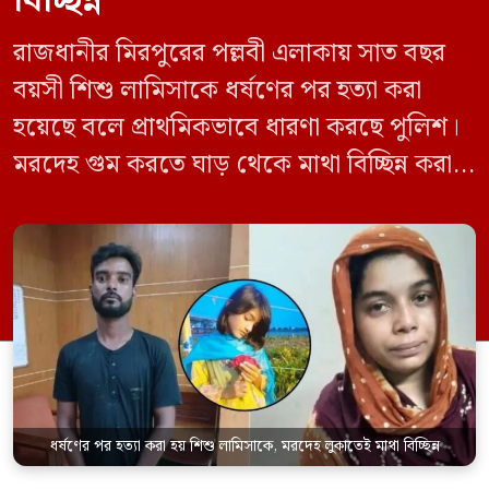
বিচ্ছিন্ন
রাজধানীর মিরপুরের পল্লবী এলাকায় সাত বছর
বয়সী শিশু লামিসাকে ধর্ষণের পর হত্যা করা
হয়েছে বলে প্রাথমিকভাবে ধারণা করছে পুলিশ।
মরদেহ গুম করতে ঘাড় থেকে মাথা বিচ্ছিন্ন করা
হয় এবং শরীরের অন্য অংশও টুকরো করার চেষ্টা
চালানো হয় এই নৃশংস হত্যাকাণ্ডে পাশের ফ্ল্যাটের
ভাড়াটিয়া সোহেল রানা (৩০) ও তার স্ত্রী স্বপ্না
আক্তারকে (২৬) মাত্র ৭ ঘণ্টার […]
ধর্ষণের পর হত্যা করা হয় শিশু লামিসাকে, মরদেহ লুকাতেই মাথা বিচ্ছিন্ন