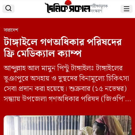
পরীক্ষামূলক


সংস্করণ
সারাদেশ
টাঙ্গাইলে গণঅধিকার পরিষদের
ফ্রি মেডিক্যাল ক্যাম্প
আব্দুল্লাহ আল মামুন পিন্টু টাঙ্গাইলঃ টাঙ্গাইলের
ভূঞাপুরে অসহায় ও দুস্থদের বিনামূল্যে চিকিৎসা
সেবা প্রদান করা হয়েছে। শুক্রবার (১৫ নভেম্বর)
সন্ধ্যায় উপজেলা গণঅধিকার পরিষদ (জিওপি’র)
উদ্যোগে উপজেলার অর্জুনা ইউনিয়নের অর্জুনা
পূর্বপাড়া বউ বাজার এলাকায় এই ফ্রি মেডিকেল
ক্যাম্প অনুষ্ঠানের আয়োজন করা হয়। একইসাথে