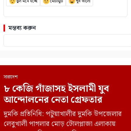
ভুল মনে হচ্ছে
মোটামুটি
খুব ভালো
মন্তব্য করুন
সারাদেশ
৮ কেজি গাঁজাসহ ইসলামী যুব
আন্দোলনের নেতা গ্রেফতার
দুমকি প্রতিনিধি: পটুয়াখালীর দুমকি উপজেলার
লেবুখালী পাগলার মোড় টোলপ্লাজা এলাকায়