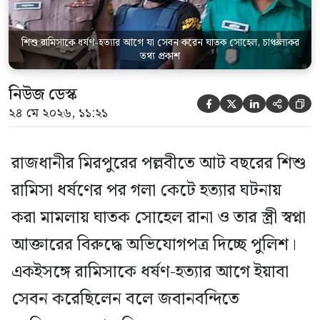
তিনি বলেন, […]
শিশু রামিসাকে ধর্ষণ-হত্যার আগে যা সেবন করেন ঘাতক সোহেল, চাঞ্চল্যকর
তথ্য প্রকাশ
নিউজ ডেস্ক





২৪ মে ২০২৬, ১১:২১
রাজধানীর মিরপুরের পল্লবীতে আট বছরের শিশু
রামিসা ধর্ষণের পর গলা কেটে হত্যার ঘটনায়
করা মামলায় ঘাতক সোহেল রানা ও তার স্ত্রী স্বপ্না
আক্তারের বিরুদ্ধে অভিযোগপত্র দিচ্ছে পুলিশ।
একইসঙ্গে রামিসাকে ধর্ষণ-হত্যার আগে ইয়াবা
সেবন করেছিলেন বলে জবানবন্দিতে