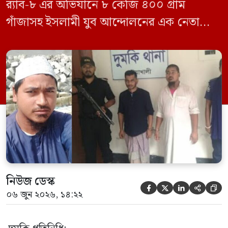
র‍্যাব-৮ এর অভিযানে ৮ কেজি ৪০০ গ্রাম
গাঁজাসহ ইসলামী যুব আন্দোলনের এক নেতাকে
গ্রেফতার করা হয়েছে। পরে তার দেওয়া তথ্যের
ভিত্তিতে অভিযান চালিয়ে মাদক চক্রের আরও
এক সদস্যকে আটক করা হয়। র‍্যাব ও পুলিশ
সূত্রে জানা গেছে, শুক্রবার গোপন সংবাদের
ভিত্তিতে র‍্যাব-৮, সিপিসি-১ পটুয়াখালী ক্যাম্পের
[…]
নিউজ ডেস্ক





০৬ জুন ২০২৬, ১৪:২২