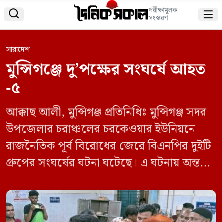
পরীক্ষামূলক


সংস্করণ
সারাদেশ
মুন্সিগঞ্জে দু’পক্ষের সংঘর্ষে আহত
-৫
আক্কাছ আলী, মুন্সিগঞ্জ প্রতিনিধিঃ মুন্সিগঞ্জ সদর
উপজেলার চরাঞ্চলের চরকেওয়ার ইউনিয়নে
রাজনৈতিক পূর্ব বিরোধের জেরে বিএনপির দুইটি
গ্রুপের সংঘর্ষের ঘটনা ঘটেছে। এ ঘটনায় অন্তত
পাঁচজন আহত হয়েছেন। রোববার (২৯ জুন)
সন্ধ্যা সাড়ে সাতটার দিকে চরকেওয়ারের
কদমতলী গ্রামে এই ঘটনা ঘটে। আহতরা হলেন—