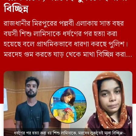
বিচ্ছিন্ন
রাজধানীর মিরপুরের পল্লবী এলাকায় সাত বছর
বয়সী শিশু লামিসাকে ধর্ষণের পর হত্যা করা
হয়েছে বলে প্রাথমিকভাবে ধারণা করছে পুলিশ।
মরদেহ গুম করতে ঘাড় থেকে মাথা বিচ্ছিন্ন করা
হয় এবং শরীরের অন্য অংশও টুকরো করার চেষ্টা
চালানো হয় এই নৃশংস হত্যাকাণ্ডে পাশের ফ্ল্যাটের
ভাড়াটিয়া সোহেল রানা (৩০) ও তার স্ত্রী স্বপ্না
আক্তারকে (২৬) মাত্র ৭ ঘণ্টার […]
ধর্ষণের পর হত্যা করা হয় শিশু লামিসাকে, মরদেহ লুকাতেই মাথা বিচ্ছিন্ন