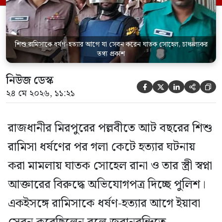
পরিদর্শক অহিদুজ্জামান এ তথ্য নিছিত করেন।
তিনি বলেন, […]
শিশু রামিসাকে ধর্ষণ-হত্যার আগে যা সেবন করেন ঘাতক সোহেল, চাঞ্চল্যকর
তথ্য প্রকাশ
নিউজ ডেস্ক





২৪ মে ২০২৬, ১১:২১
রাজধানীর মিরপুরের পল্লবীতে আট বছরের শিশু
রামিসা ধর্ষণের পর গলা কেটে হত্যার ঘটনায়
করা মামলায় ঘাতক সোহেল রানা ও তার স্ত্রী স্বপ্না
আক্তারের বিরুদ্ধে অভিযোগপত্র দিচ্ছে পুলিশ।
একইসঙ্গে রামিসাকে ধর্ষণ-হত্যার আগে ইয়াবা