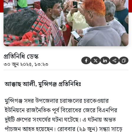
শাহাজাহান বেপারী, আবুল হোসেন বেপারী,
শাহাদাত বেপারী, আব্দুল সালাম বেপারী ও
আব্দুল হক বেপারী। তারা বর্তমানে […]
প্রতিনিধি ডেস্ক





৩০ জুন ২০২৫, ১৩:২৩
আক্কাছ আলী, মুন্সিগঞ্জ প্রতিনিধিঃ
মুন্সিগঞ্জ সদর উপজেলার চরাঞ্চলের চরকেওয়ার
ইউনিয়নে রাজনৈতিক পূর্ব বিরোধের জেরে বিএনপির
দুইটি গ্রুপের সংঘর্ষের ঘটনা ঘটেছে। এ ঘটনায় অন্তত
পাঁচজন আহত হয়েছেন। রোববার (২৯ জুন) সন্ধ্যা সাড়ে