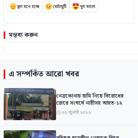
ভুল মনে হচ্ছে
মোটামুটি
খুব ভালো
মন্তব্য করুন
এ সম্পর্কিত আরো খবর
নেত্রকোনায় জমি নিয়ে বিরোধের
জেরে সংঘর্ষে নারীসহ আহত-১২
৩১ জুলাই ২০২৬
