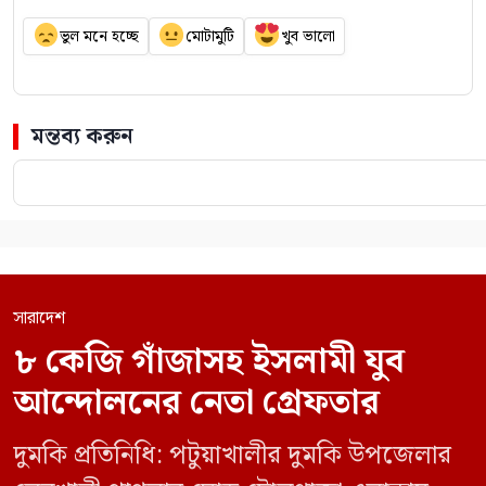
ভুল মনে হচ্ছে
মোটামুটি
খুব ভালো
মন্তব্য করুন
সারাদেশ
৮ কেজি গাঁজাসহ ইসলামী যুব
আন্দোলনের নেতা গ্রেফতার
দুমকি প্রতিনিধি: পটুয়াখালীর দুমকি উপজেলার