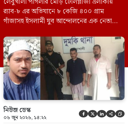
লেবুখালী পাগলার মোড় টোলপ্লাজা এলাকায়
র‍্যাব-৮ এর অভিযানে ৮ কেজি ৪০০ গ্রাম
গাঁজাসহ ইসলামী যুব আন্দোলনের এক নেতাকে
গ্রেফতার করা হয়েছে। পরে তার দেওয়া তথ্যের
ভিত্তিতে অভিযান চালিয়ে মাদক চক্রের আরও
এক সদস্যকে আটক করা হয়। র‍্যাব ও পুলিশ
সূত্রে জানা গেছে, শুক্রবার গোপন সংবাদের
ভিত্তিতে র‍্যাব-৮, সিপিসি-১ পটুয়াখালী ক্যাম্পের
[…]
নিউজ ডেস্ক





০৬ জুন ২০২৬, ১৪:২২