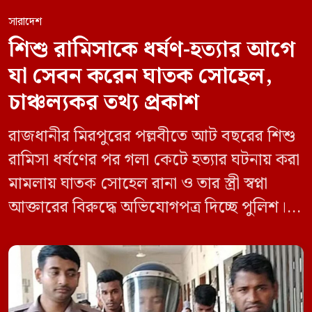
সারাদেশ
শিশু রামিসাকে ধর্ষণ-হত্যার আগে
যা সেবন করেন ঘাতক সোহেল,
চাঞ্চল্যকর তথ্য প্রকাশ
রাজধানীর মিরপুরের পল্লবীতে আট বছরের শিশু
রামিসা ধর্ষণের পর গলা কেটে হত্যার ঘটনায় করা
মামলায় ঘাতক সোহেল রানা ও তার স্ত্রী স্বপ্না
আক্তারের বিরুদ্ধে অভিযোগপত্র দিচ্ছে পুলিশ।
একইসঙ্গে রামিসাকে ধর্ষণ-হত্যার আগে ইয়াবা
সেবন করেছিলেন বলে জবানবন্দিতে
জানিয়েছেন আসামি। রোববার (২৪ মে) সকালে
মামলার তদন্ত কর্মকর্তা পল্লবী থানার উপ-