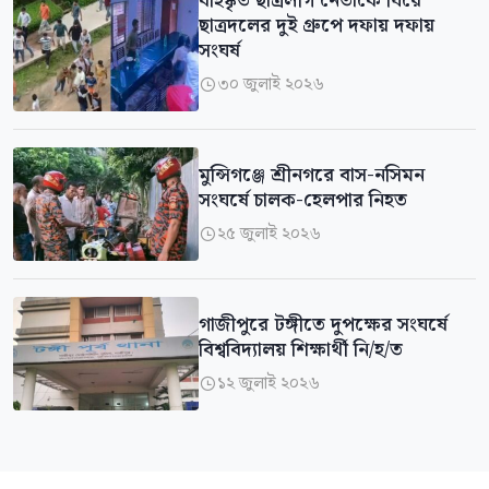
বহিষ্কৃত ছাত্রলীগ নেতাকে ঘিরে
ছাত্রদলের দুই গ্রুপে দফায় দফায়
সংঘর্ষ
৩০ জুলাই ২০২৬

মুন্সিগঞ্জে শ্রীনগরে বাস-নসিমন
সংঘর্ষে চালক-হেলপার নিহত
২৫ জুলাই ২০২৬

গাজীপুরে টঙ্গীতে দুপক্ষের সংঘর্ষে
বিশ্ববিদ্যালয় শিক্ষার্থী নি/হ/ত
১২ জুলাই ২০২৬
