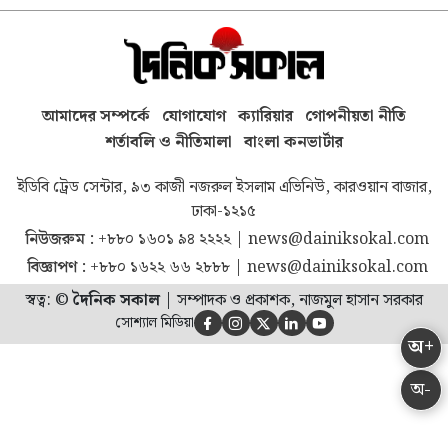
আমাদের সম্পর্কে
যোগাযোগ
ক্যারিয়ার
গোপনীয়তা নীতি
শর্তাবলি ও নীতিমালা
বাংলা কনভার্টার
ইডিবি ট্রেড সেন্টার, ৯৩ কাজী নজরুল ইসলাম এভিনিউ, কারওয়ান বাজার,
ঢাকা-১২১৫
নিউজরুম :
+৮৮০ ১৬০১ ৯৪ ২২২২
|
news@dainiksokal.com
বিজ্ঞাপণ :
+৮৮০ ১৬২২ ৬৬ ২৮৮৮
|
news@dainiksokal.com
স্বত্ব: ©
দৈনিক সকাল
|
সম্পাদক ও প্রকাশক, নাজমুল হাসান সরকার
সোশ্যাল মিডিয়া





অ+
অ-