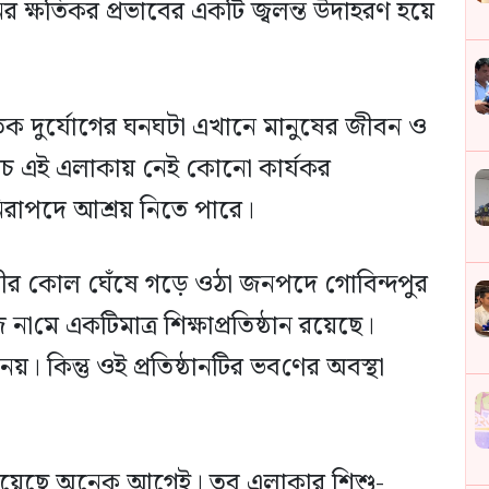
 ক্ষতিকর প্রভাবের একটি জ্বলন্ত উদাহরণ হয়ে
ৃতিক দুর্যোগের ঘনঘটা এখানে মানুষের জীবন ও
থচ এই এলাকায় নেই কোনো কার্যকর
 নিরাপদে আশ্রয় নিতে পারে।
়নদীর কোল ঘেঁষে গড়ে ওঠা জনপদে গোবিন্দপুর
না‌মে এক‌টিমাত্র শিক্ষাপ্রতিষ্ঠান রয়েছে।
েয়। কিন্তু ওই প্রতিষ্ঠানটির ভব‌ণের অবস্থা
 হয়েছে অনেক আগেই। তবু এলাকার শিশু-