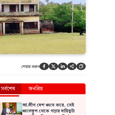
শেয়ার করুন





সর্বশেষ
জনপ্রিয়
আ.লীগ দেশ ধ্বংস করে, সেই
ধ্বংসস্তূপ থেকে গড়ার দায়িত্বটা