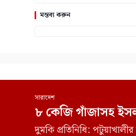
মন্তব্য করুন
সারাদেশ
৮ কেজি গাঁজাসহ ইসল
দুমকি প্রতিনিধি: পটুয়াখা