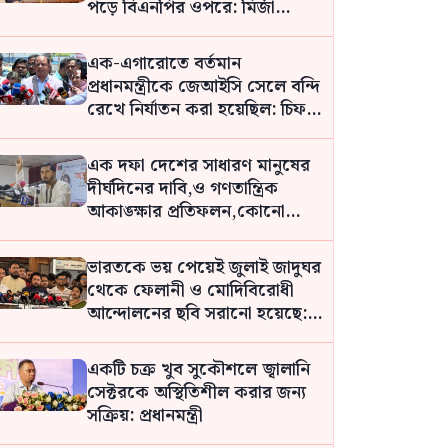
পড়ে বিএনপির ওপরে: মির্জা
ফখরুল
এক-এগারোতে বর্তমান
প্রধানমন্ত্রীকে জেআইসি সেলে বন্দি
রেখে নির্যাতন করা হয়েছিল: চিফ
প্রসিকিউটর
এক দফা দেশের সাধারণ মানুষের
দীর্ঘদিনের দাবি,ও গণতান্ত্রিক
আকাঙ্ক্ষার প্রতিফলন,কোনো
ব্যক্তির দেওয়া নয়: নুর
ভারতকে ভয় পেয়েই জুলাই জাদুঘর
থেকে ফেলানী ও মোদিবিরোধী
আন্দোলনের ছবি সরানো হয়েছে:
নাহিদ
একটি চক্র খুব সুকৌশলে জ্বালানি
সেক্টরকে অস্থিতিশীল করার জন্য
সক্রিয়: প্রধানমন্ত্রী