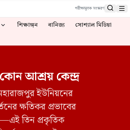


পরীক্ষামূলক সংস্করণ
শিক্ষাঙ্গন
বানিজ্য
সোশ্যাল মিডিয়া
কোন আশ্রয় কেন্দ্র
 মহারাজপুর ইউনিয়নের
তনের ক্ষতিকর প্রভাবের
াস—এই তিন প্রকৃতিক