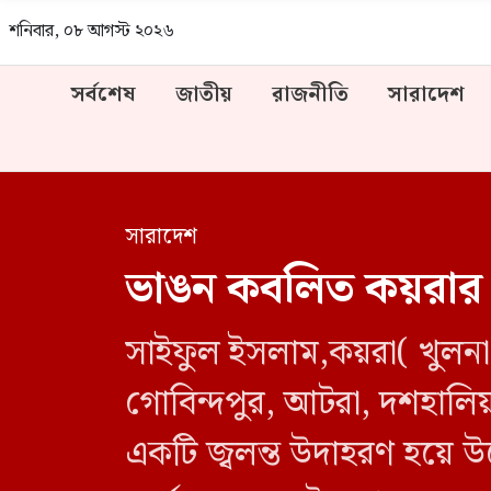
শনিবার, ০৮ আগস্ট ২০২৬
সর্বশেষ
জাতীয়
রাজনীতি
সারাদেশ
সারাদেশ
ভাঙন কব‌লিত কয়রার গ
সাইফুল ইসলাম,কয়রা( খুলনা
গোবিন্দপুর, আটরা, দশহালিয
একটি জ্বলন্ত উদাহরণ হয়ে উ