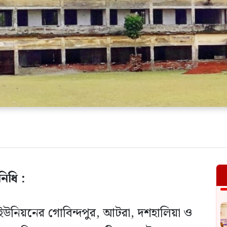
িধি :
উনিয়নের গোবিন্দপুর, আটরা, দশহালিয়া ও