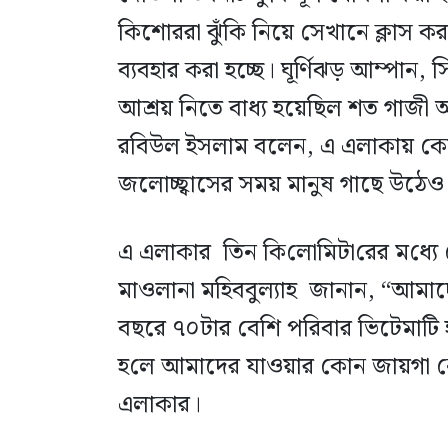
কিশোররা ঝুঁকি নিয়ে সেখানে ক্লাস 
ব্যবহার করা হচ্ছে। ঘূর্ণিঝড় আম্পান, সি
আশ্রয় নিতে বাধ্য হয়েছিল শত গাজী আ
রবিউল ইসলাম বলেন, এ এলাকায় কোন আশ
জলোচ্ছ্বাসের সময় মানুষ গাছে উঠেও
এ এলাকার তিন কি‌লো‌মিটা‌রের ম‌ধ্যে
মাওলানা মহিববুল্যাহ জানান, “আমাদে
বছরে ৭০টার বেশি পরিবার ভিটেমাটি হার
হ‌লে আমাদের যাওয়ার কোন জায়গা ন
এলাকার।