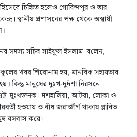
 হিসেবে চিহ্নিত হলেও গোবিন্দপুর ও তার
দ্র। স্থানীয় প্রশাসনের পক্ষ থেকে অস্থায়ী
ুল।
নের সদস্য সচিব সাইফুল ইসলাম ব‌লেন,
উপকূলের খবর শিরোনাম হয়, মান‌বিক সহায়তার
হয়। কিন্তু মানুষের দুঃখ-দুর্দশা নিরস‌নে
া। এটা দুঃখজনক। দশহা‌লিয়া, আটরা, লোকা ও
বর্তী হওয়ায় ও বাঁধ জরাজীর্ণ থাকায় প্লা‌বিত
ানুষ বসবাস ক‌রে।