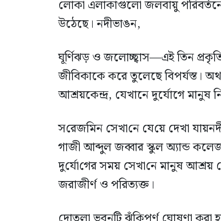
লোকা এলাকাগুলো জলবায়ু পরিবর্তনের
উঠেছে। নদীভাঙন,
ঘূর্ণিঝড় ও জলোচ্ছ্বাস—এই তিন প্রক
জীবিকাকে করে তুলেছে বিপর্যস্ত। অ
আশ্রয়কেন্দ্র, যেখানে দুর্যোগে মানুষ
স‌রেজ‌মিন সেখা‌নে যে‌য়ে দেখা যায
গাজী আব্দুল জব্বার স্কুল অ্যান্ড কলেজ 
দু‌র্যো‌গের সময় সেখা‌নে মানুষ আশ্রয় ন
জরাজীর্ণ ও পরিত্যক্ত।
দোতলা ভবনটি ঝুঁকিপূর্ণ ঘোষণা করা