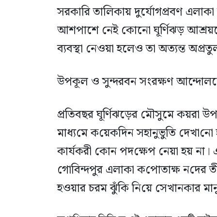
সরকারি তালিকায় দুর্যোগপ্রবণ এলাকা
আশপাশে নেই কোনো ঘূর্ণিঝড় আশ্রয়কেন্
ব্যবস্থা নেওয়া হলেও তা অত্যন্ত অপ্রত
উপকূল ও সুন্দ‌রবন সংরক্ষণ আন্দোল
প্রতিবছর ঘূর্ণিঝড়ের মৌসুমে কয়রা 
মাধ্য‌মে ক‌য়েক‌দিন সহানুভু‌তি দেখা‌নো 
কার্যকরী কোন পদ‌ক্ষেপ নেয়া হয় ন
গো‌বিন্দপুর এলাকা ক‌পোতাক্ষ ন‌দের তীর
হওয়ার চরম ঝুঁ‌কি নি‌য়ে সেখানকার ম