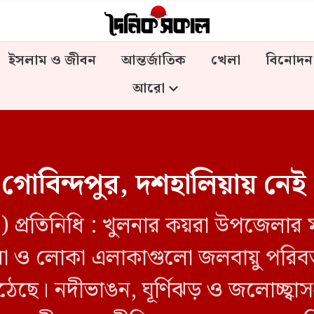
ইসলাম ও জীবন
আন্তর্জাতিক
খেলা
বিনোদন
আরো
োবিন্দপুর, দশহা‌লিয়ায় নেই 
) প্রতিনিধি : খুলনার কয়রা উপজেলার
়া ও লোকা এলাকাগুলো জলবায়ু পরিবর্
ঠেছে। নদীভাঙন, ঘূর্ণিঝড় ও জলোচ্ছ্ব