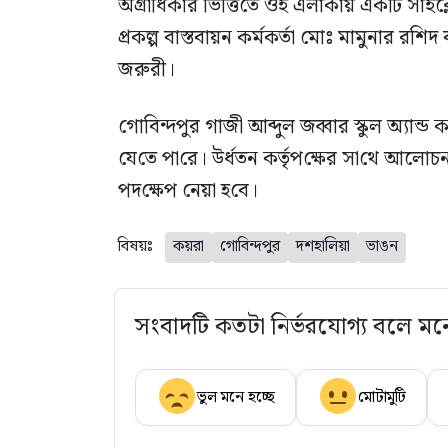
অগ্রা‌ধিকার ভি‌ত্তি‌তে ওই এলাকায় এক‌টি সাই
প্রকল্প বাস্তবায়ন কর্মকর্তা মোঃ মামুনার র‌শি
জরুরী।
গোবিন্দপুর গাজী আব্দুল জব্বার স্কুল অ্যান্ড ক
যে‌তে পা‌রে। উর্ধতন কর্তৃপ‌ক্ষের সা‌থে আলোচনা 
পদ‌ক্ষেপ নেয়া হ‌বে।
বিষয়ঃ
কয়রা
গোবিন্দপুর
দশহা‌লিয়া
ভাঙন
সংবাদটি কতটা নির্ভরযোগ্য বলে মন
ভুল মনে হচ্ছে
মোটামুটি