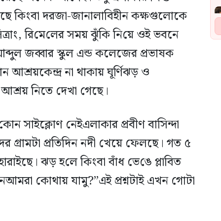
করছে কিংবা দরজা-জানালাবিহীন কক্ষগুলোকে
ত্রাং, রি‌মে‌লের সময় ঝুঁ‌কি নি‌য়ে ওই ভবনে
ব্দুল জব্বার স্কুল এন্ড কলেজের প্রভাষক
্রয়কেন্দ্র না থাকায় ঘূর্ণিঝড় ও
 আশ্রয় নিতে দেখা গেছে।
 কোন সাইক্লোণ নেইএলাকার প্রবীণ বাসিন্দা
র গ্রামটা প্রতিদিন নদী খেয়ে ফেলছে। গত ৫
াইছে। ঝড় হ‌লে কিংবা বাঁধ ভে‌ঙে প্লা‌বিত
েআমরা কোথায় যামু?”এই প্রশ্নটাই এখন গোটা