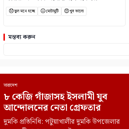
😞
😐
😍
ভুল মনে হচ্ছে
মোটামুটি
খুব ভালো
মন্তব্য করুন
সারাদেশ
৮ কেজি গাঁজাসহ ইসলামী যুব
আন্দোলনের নেতা গ্রেফতার
দুমকি প্রতিনিধি: পটুয়াখালীর দুমকি উপজেলার