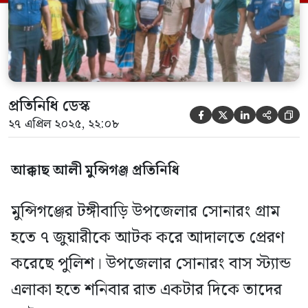
গ্রামের নাঈম হোসেন (৩০), টঙ্গীবাড়ি
উপজেলার দ্বীপাড়া গ্রামের নুরুজ্জামান […]
প্রতিনিধি ডেস্ক





২৭ এপ্রিল ২০২৫, ২২:০৮
আক্কাছ আলী মুন্সিগঞ্জ প্রতিনিধি
মুন্সিগঞ্জের টঙ্গীবাড়ি উপজেলার সোনারং গ্রাম
হতে ৭ জুয়ারীকে আটক করে আদালতে প্রেরণ
করেছে পুলিশ। উপজেলার সোনারং বাস স্ট্যান্ড
এলাকা হতে শনিবার রাত একটার দিকে তাদের