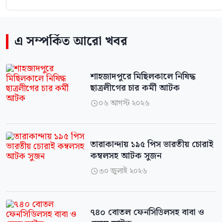
এ সম্পর্কিত আরো খবর
শাহজাদপুরে মিছিলকালে নিষিদ্ধ
ছাত্রলীগের চার কর্মী আটক
০৬ আগস্ট ২০২৬

‎তারাকান্দায় ১৯৫ পিস ভারতীয় চোরাই
কম্বলসহ আটক সুজন
৩০ জুলাই ২০২৬

৭৪০ বোতল ফেনসিডিলসহ বাবা ও