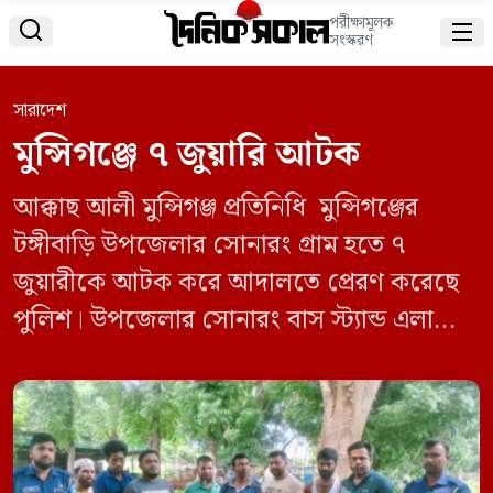
পরীক্ষামূলক


সংস্করণ
সারাদেশ
মুন্সিগঞ্জে ৭ জুয়ারি আটক
আক্কাছ আলী মুন্সিগঞ্জ প্রতিনিধি মুন্সিগঞ্জের
টঙ্গীবাড়ি উপজেলার সোনারং গ্রাম হতে ৭
জুয়ারীকে আটক করে আদালতে প্রেরণ করেছে
পুলিশ। উপজেলার সোনারং বাস স্ট্যান্ড এলাকা
হতে শনিবার রাত একটার দিকে তাদের আটক
করা হয়। আটককৃতরা হলো সিরাজদিখান
উপজেলার ধনিয়াপাড়ার মোঃ বিপ্লব (৩৫),মোঃ
শাকিল শিকদার (৩১), একই উপজেলার সুতুরচর