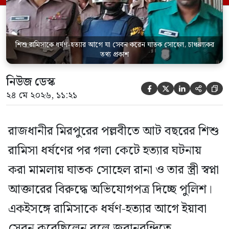
পরিদর্শক অহিদুজ্জামান এ তথ্য নিছিত করেন।
তিনি বলেন, […]
শিশু রামিসাকে ধর্ষণ-হত্যার আগে যা সেবন করেন ঘাতক সোহেল, চাঞ্চল্যকর
তথ্য প্রকাশ
নিউজ ডেস্ক





২৪ মে ২০২৬, ১১:২১
রাজধানীর মিরপুরের পল্লবীতে আট বছরের শিশু
রামিসা ধর্ষণের পর গলা কেটে হত্যার ঘটনায়
করা মামলায় ঘাতক সোহেল রানা ও তার স্ত্রী স্বপ্না
আক্তারের বিরুদ্ধে অভিযোগপত্র দিচ্ছে পুলিশ।
একইসঙ্গে রামিসাকে ধর্ষণ-হত্যার আগে ইয়াবা
সেবন করেছিলেন বলে জবানবন্দিতে