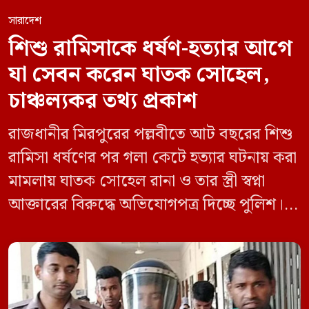
সারাদেশ
শিশু রামিসাকে ধর্ষণ-হত্যার আগে
যা সেবন করেন ঘাতক সোহেল,
চাঞ্চল্যকর তথ্য প্রকাশ
রাজধানীর মিরপুরের পল্লবীতে আট বছরের শিশু
রামিসা ধর্ষণের পর গলা কেটে হত্যার ঘটনায় করা
মামলায় ঘাতক সোহেল রানা ও তার স্ত্রী স্বপ্না
আক্তারের বিরুদ্ধে অভিযোগপত্র দিচ্ছে পুলিশ।
একইসঙ্গে রামিসাকে ধর্ষণ-হত্যার আগে ইয়াবা
সেবন করেছিলেন বলে জবানবন্দিতে
জানিয়েছেন আসামি। রোববার (২৪ মে) সকালে
মামলার তদন্ত কর্মকর্তা পল্লবী থানার উপ-