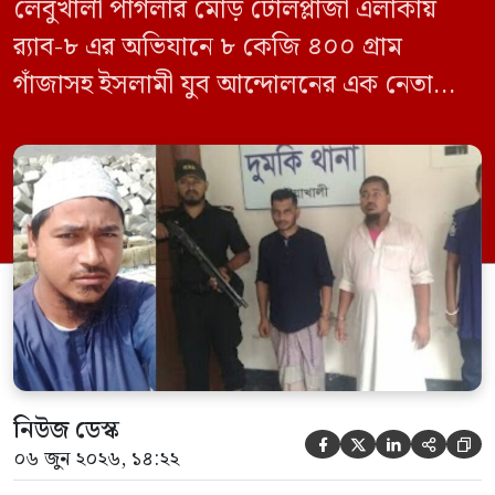
লেবুখালী পাগলার মোড় টোলপ্লাজা এলাকায়
র‍্যাব-৮ এর অভিযানে ৮ কেজি ৪০০ গ্রাম
গাঁজাসহ ইসলামী যুব আন্দোলনের এক নেতাকে
গ্রেফতার করা হয়েছে। পরে তার দেওয়া তথ্যের
ভিত্তিতে অভিযান চালিয়ে মাদক চক্রের আরও
এক সদস্যকে আটক করা হয়। র‍্যাব ও পুলিশ
সূত্রে জানা গেছে, শুক্রবার গোপন সংবাদের
ভিত্তিতে র‍্যাব-৮, সিপিসি-১ পটুয়াখালী ক্যাম্পের
[…]
নিউজ ডেস্ক





০৬ জুন ২০২৬, ১৪:২২