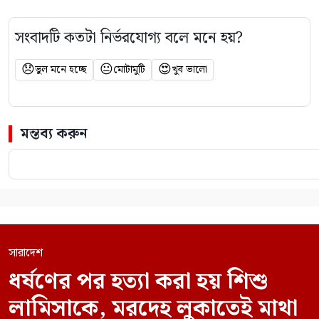
সংবাদটি কতটা নির্ভরযোগ্য বলে মনে হয়?
😞
😐
😍
ভুল মনে হচ্ছে
মোটামুটি
খুব ভালো
মন্তব্য করুন
সারাদেশ
ধর্ষণের পর হত্যা করা হয় শিশু
লামিসাকে, মরদেহ লুকাতেই মাথা