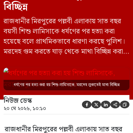
বিচ্ছিন্ন
রাজধানীর মিরপুরের পল্লবী এলাকায় সাত বছর
বয়সী শিশু লামিসাকে ধর্ষণের পর হত্যা করা
হয়েছে বলে প্রাথমিকভাবে ধারণা করছে পুলিশ।
মরদেহ গুম করতে ঘাড় থেকে মাথা বিচ্ছিন্ন করা
হয় এবং শরীরের অন্য অংশও টুকরো করার চেষ্টা
চালানো হয় এই নৃশংস হত্যাকাণ্ডে পাশের ফ্ল্যাটের
ভাড়াটিয়া সোহেল রানা (৩০) ও তার স্ত্রী স্বপ্না
ধর্ষণের পর হত্যা করা হয় শিশু লামিসাকে, মরদেহ লুকাতেই মাথা বিচ্ছিন্ন
আক্তারকে (২৬) মাত্র ৭ ঘণ্টার […]
নিউজ ডেস্ক





২০ মে ২০২৬, ১০:১০
রাজধানীর মিরপুরের পল্লবী এলাকায় সাত বছর