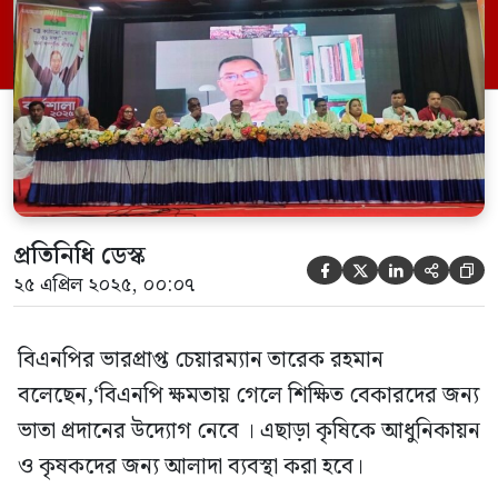
উদ্যোক্তাদের পণ্য বিদেশি রফতানী করা হবে।
এরফলে দেশের চাহিদা যেমন মিটবে তেমনি
আর্ন্তজাতিক ভাবেও বাংলাদেশ সুনাম অর্জন
করবে। ’ বিএনপির কেন্দ্রীয় […]
প্রতিনিধি ডেস্ক





২৫ এপ্রিল ২০২৫, ০০:০৭
বিএনপির ভারপ্রাপ্ত চেয়ারম্যান তারেক রহমান
বলেছেন,‘বিএনপি ক্ষমতায় গেলে শিক্ষিত বেকারদের জন্য
ভাতা প্রদানের উদ্যোগ নেবে । এছাড়া কৃষিকে আধুনিকায়ন
ও কৃষকদের জন্য আলাদা ব্যবস্থা করা হবে।