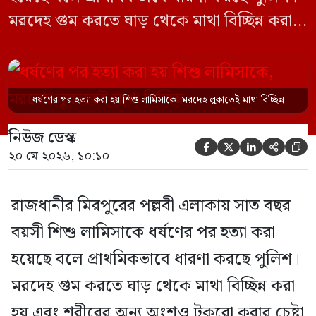
মরদেহ গুম করতে ঘাড় থেকে মাথা বিচ্ছিন্ন করা
হয় এবং শরীরের অন্য অংশও টুকরো করার চেষ্টা
চালানো হয় এই নৃশংস হত্যাকাণ্ডে পাশের ফ্ল্যাটের
ভাড়াটিয়া সোহেল রানা (৩০) ও তার স্ত্রী স্বপ্না
ধর্ষণের পর হত্যা করা হয় শিশু লামিসাকে, মরদেহ লুকাতেই মাথা বিচ্ছিন্ন
আক্তারকে (২৬) মাত্র ৭ ঘণ্টার […]
নিউজ ডেস্ক





২০ মে ২০২৬, ১০:১০
রাজধানীর মিরপুরের পল্লবী এলাকায় সাত বছর
বয়সী শিশু লামিসাকে ধর্ষণের পর হত্যা করা
হয়েছে বলে প্রাথমিকভাবে ধারণা করছে পুলিশ।
মরদেহ গুম করতে ঘাড় থেকে মাথা বিচ্ছিন্ন করা
হয় এবং শরীরের অন্য অংশও টুকরো করার চেষ্টা