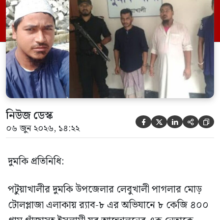
এক সদস্যকে আটক করা হয়। র‍্যাব ও পুলিশ
সূত্রে জানা গেছে, শুক্রবার গোপন সংবাদের
ভিত্তিতে র‍্যাব-৮, সিপিসি-১ পটুয়াখালী ক্যাম্পের
[…]
নিউজ ডেস্ক





০৬ জুন ২০২৬, ১৪:২২
দুমকি প্রতিনিধি:
পটুয়াখালীর দুমকি উপজেলার লেবুখালী পাগলার মোড়
টোলপ্লাজা এলাকায় র‍্যাব-৮ এর অভিযানে ৮ কেজি ৪০০