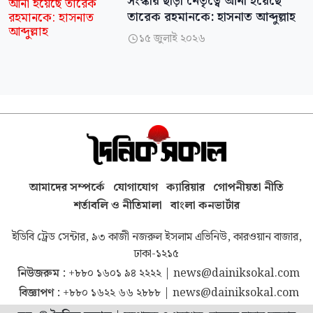
সংস্কার ছাড়া নেতৃত্বে আনা হয়েছে
তারেক রহমানকে: হাসনাত আব্দুল্লাহ
১৫ জুলাই ২০২৬

আমাদের সম্পর্কে
যোগাযোগ
ক্যারিয়ার
গোপনীয়তা নীতি
শর্তাবলি ও নীতিমালা
বাংলা কনভার্টার
ইডিবি ট্রেড সেন্টার, ৯৩ কাজী নজরুল ইসলাম এভিনিউ, কারওয়ান বাজার,
ঢাকা-১২১৫
নিউজরুম :
+৮৮০ ১৬০১ ৯৪ ২২২২
|
news@dainiksokal.com
বিজ্ঞাপণ :
+৮৮০ ১৬২২ ৬৬ ২৮৮৮
|
news@dainiksokal.com