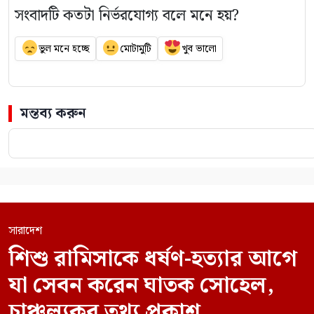
সংবাদটি কতটা নির্ভরযোগ্য বলে মনে হয়?
ভুল মনে হচ্ছে
মোটামুটি
খুব ভালো
মন্তব্য করুন
সারাদেশ
শিশু রামিসাকে ধর্ষণ-হত্যার আগে
যা সেবন করেন ঘাতক সোহেল,
চাঞ্চল্যকর তথ্য প্রকাশ