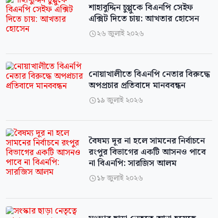
শাহাবুদ্দিন চুপ্পুকে বিএনপি সেইফ
এক্সিট দিতে চায়: আখতার হোসেন
২৬ জুলাই ২০২৬

নোয়াখালীতে বিএনপি নেতার বিরুদ্ধে
অপপ্রচার প্রতিবাদে মানববন্ধন
১৯ জুলাই ২০২৬

বৈষম্য দূর না হলে সামনের নির্বাচনে
রংপুর বিভাগের একটি আসনও পাবে
না বিএনপি: সারজিস আলম
১৮ জুলাই ২০২৬
