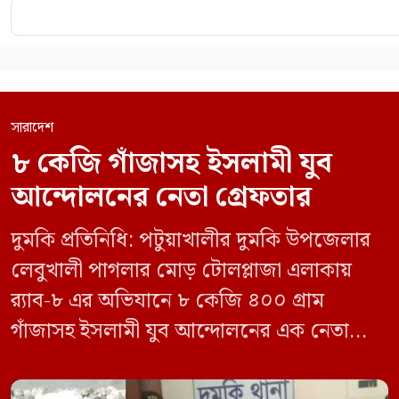
সারাদেশ
৮ কেজি গাঁজাসহ ইসলামী যুব
আন্দোলনের নেতা গ্রেফতার
দুমকি প্রতিনিধি: পটুয়াখালীর দুমকি উপজেলার
লেবুখালী পাগলার মোড় টোলপ্লাজা এলাকায়
র‍্যাব-৮ এর অভিযানে ৮ কেজি ৪০০ গ্রাম
গাঁজাসহ ইসলামী যুব আন্দোলনের এক নেতাকে
গ্রেফতার করা হয়েছে। পরে তার দেওয়া তথ্যের
ভিত্তিতে অভিযান চালিয়ে মাদক চক্রের আরও