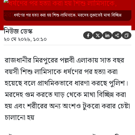
চালানো হয় এই নৃশংস হত্যাকাণ্ডে পাশের ফ্ল্যাটের
ভাড়াটিয়া সোহেল রানা (৩০) ও তার স্ত্রী স্বপ্না
ধর্ষণের পর হত্যা করা হয় শিশু লামিসাকে, মরদেহ লুকাতেই মাথা বিচ্ছিন্ন
আক্তারকে (২৬) মাত্র ৭ ঘণ্টার […]
নিউজ ডেস্ক





২০ মে ২০২৬, ১০:১০
রাজধানীর মিরপুরের পল্লবী এলাকায় সাত বছর
বয়সী শিশু লামিসাকে ধর্ষণের পর হত্যা করা
হয়েছে বলে প্রাথমিকভাবে ধারণা করছে পুলিশ।
মরদেহ গুম করতে ঘাড় থেকে মাথা বিচ্ছিন্ন করা
হয় এবং শরীরের অন্য অংশও টুকরো করার চেষ্টা
চালানো হয়