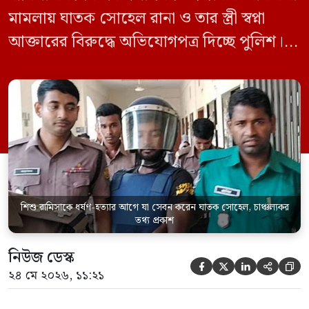
মামলায় ঘাতক সোহেল রানা ও তার স্ত্রী স্বপ্না
আক্তারের বিরুদ্ধে অভিযোগপত্র দিচ্ছে পুলিশ।
একইসঙ্গে রামিসাকে ধর্ষণ-হত্যার আগে ইয়াবা
সেবন করেছিলেন বলে জবানবন্দিতে
জানিয়েছেন আসামি। রোববার (২৪ মে) সকালে
মামলার তদন্ত কর্মকর্তা পল্লবী থানার উপ-
পরিদর্শক অহিদুজ্জামান এ তথ্য নিছিত করেন।
তিনি বলেন, […]
শিশু রামিসাকে ধর্ষণ-হত্যার আগে যা সেবন করেন ঘাতক সোহেল, চাঞ্চল্যকর
তথ্য প্রকাশ
নিউজ ডেস্ক





২৪ মে ২০২৬, ১১:২১