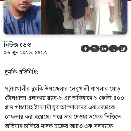
ভিত্তিতে র‍্যাব-৮, সিপিসি-১ পটুয়াখালী ক্যাম্পের
[…]
নিউজ ডেস্ক





০৬ জুন ২০২৬, ১৪:২২
দুমকি প্রতিনিধি:
পটুয়াখালীর দুমকি উপজেলার লেবুখালী পাগলার মোড়
টোলপ্লাজা এলাকায় র‍্যাব-৮ এর অভিযানে ৮ কেজি ৪০০
গ্রাম গাঁজাসহ ইসলামী যুব আন্দোলনের এক নেতাকে
গ্রেফতার করা হয়েছে। পরে তার দেওয়া তথ্যের ভিত্তিতে
অভিযান চালিয়ে মাদক চক্রের আরও এক সদস্যকে