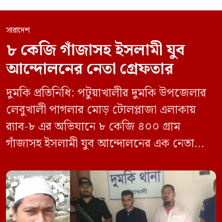
সারাদেশ
৮ কেজি গাঁজাসহ ইসলামী যুব
আন্দোলনের নেতা গ্রেফতার
দুমকি প্রতিনিধি: পটুয়াখালীর দুমকি উপজেলার
লেবুখালী পাগলার মোড় টোলপ্লাজা এলাকায়
র‍্যাব-৮ এর অভিযানে ৮ কেজি ৪০০ গ্রাম
গাঁজাসহ ইসলামী যুব আন্দোলনের এক নেতাকে
গ্রেফতার করা হয়েছে। পরে তার দেওয়া তথ্যের
ভিত্তিতে অভিযান চালিয়ে মাদক চক্রের আরও
এক সদস্যকে আটক করা হয়। র‍্যাব ও পুলিশ
সূত্রে জানা গেছে, শুক্রবার গোপন সংবাদের