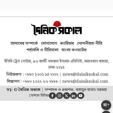
আমাদের সম্পর্কে
যোগাযোগ
ক্যারিয়ার
গোপনীয়তা নীতি
শর্তাবলি ও নীতিমালা
বাংলা কনভার্টার
ইডিবি ট্রেড সেন্টার, ৯৩ কাজী নজরুল ইসলাম এভিনিউ, কারওয়ান বাজার,
ঢাকা-১২১৫
নিউজরুম :
+৮৮০ ১৬০১ ৯৪ ২২২২
|
news@dainiksokal.com
বিজ্ঞাপণ :
+৮৮০ ১৬২২ ৬৬ ২৮৮৮
|
news@dainiksokal.com
স্বত্ব: ©
দৈনিক সকাল
|
সম্পাদক ও প্রকাশক, নাজমুল হাসান সরকার
সোশ্যাল মিডিয়া





অ+