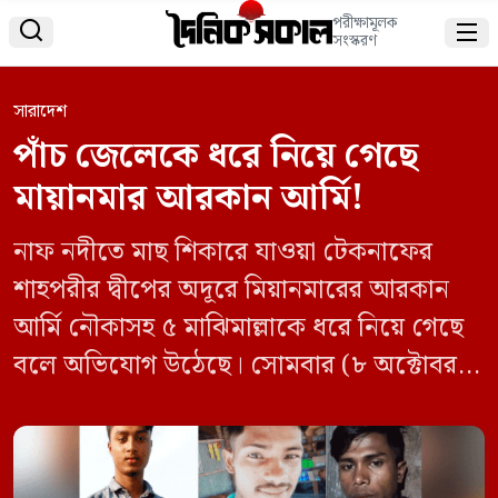
পরীক্ষামূলক


সংস্করণ
সারাদেশ
পাঁচ জেলেকে ধরে নিয়ে গেছে
মায়ানমার আরকান আর্মি!
নাফ নদীতে মাছ শিকারে যাওয়া টেকনাফের
শাহপরীর দ্বীপের অদূরে মিয়ানমারের আরকান
আর্মি নৌকাসহ ৫ মাঝিমাল্লাকে ধরে নিয়ে গেছে
বলে অভিযোগ উঠেছে। সোমবার (৮ অক্টোবর)
বিকালে টেকনাফের নয়াপাড়া নাফনদী এলাকায়
এ ঘটনা ঘটে। তবে মঙ্গলবার রাত ৮টা পর্যন্ত
জেলেদের ফেরত দেয়নি তারা। জেলেরা হলেন-