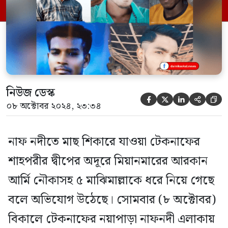
রাশেদ হোসেন, মো. বোরহান, সাইফুল ইসলাম,
মোহাম্মদ রাশেল ও মোহাম্মদ আলম। তারা […]
নিউজ ডেস্ক





০৮ অক্টোবর ২০২৪, ২৩:৩৪
নাফ নদীতে মাছ শিকারে যাওয়া টেকনাফের
শাহপরীর দ্বীপের অদূরে মিয়ানমারের আরকান
আর্মি নৌকাসহ ৫ মাঝিমাল্লাকে ধরে নিয়ে গেছে
বলে অভিযোগ উঠেছে। সোমবার (৮ অক্টোবর)
বিকালে টেকনাফের নয়াপাড়া নাফনদী এলাকায়