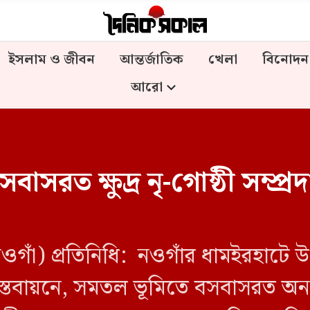
ইসলাম ও জীবন
আন্তর্জাতিক
খেলা
বিনোদন
আরো
রত ক্ষুদ্র নৃ-গোষ্ঠী সম্প্রদ
ওগাঁ) প্রতিনিধি: নওগাঁর ধামইরহাটে উ
তবায়নে, সমতল ভূমিতে বসবাসরত অনগ্রসর