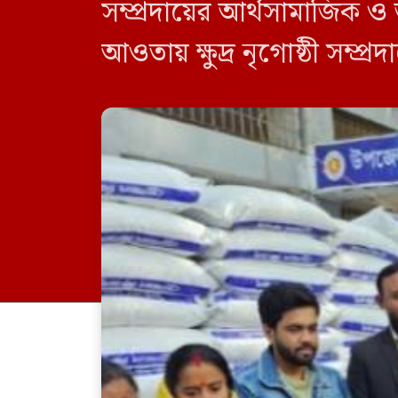
সম্প্রদায়ের আর্থসামাজিক ও জ
আওতায় ক্ষুদ্র নৃগোষ্ঠী সম্প
হয়েছে। রোববার (২৯ ডিসেম্ব
প্রাণিসম্পদ দপ্তর ও […]