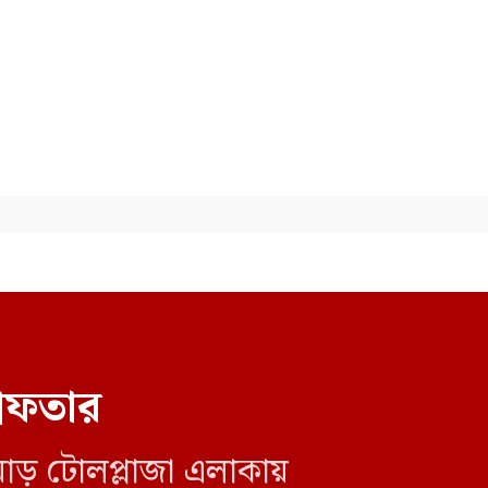
ওয়ালটন কর্মীর রক্তাক্ত লাশ উদ্ধার
জুলাই শহীদদের স্মরণে বড়লেখায়
মাসব্যাপী নিসচার বৃক্ষরোপণ
কর্মসূচির উদ্বোধন
পুকুরের মাছ চুরির বিরোধে বড়
ভাইয়ের মারধরে ছোট ভাইয়ের মৃত্যু
জিয়ানগরে ফেরিঘাটে দুর্ঘটনা,
নদীতে পড়ে ৩ লাখ টাকার গরুর
মৃত্যু
রেফতার
মদনে জাসাসের কর্মী সম্মেলন
অনুষ্ঠিত
োড় টোলপ্লাজা এলাকায়