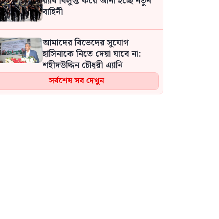
র‍্যাব বিলুপ্ত করে আনা হচ্ছে নতুন
বাহিনী
আমাদের বিভেদের সুযোগ
হাসিনাকে নিতে দেয়া যাবে না:
শহীদউদ্দিন চৌধুরী এ্যানি
সর্বশেষ সব দেখুন
এনসিপির পরিণতিও ফ্রিডম পার্টির
মতো হবে: প্রতিমন্ত্রী নুর
বিটিভির নতুন মহাপরিচালক হিসেবে
নিয়োগ পেলেন কাজী জেসিন
বিএনপির নারী এমপিকে আইনি
নোটিশ দিলেন আসিফ মাহমুদ
নেত্রকোনায় ভাড়া বাসা থেকে