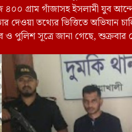
জি ৪০০ গ্রাম গাঁজাসহ ইসলামী যুব আ
তার দেওয়া তথ্যের ভিত্তিতে অভিযান 
ব ও পুলিশ সূত্রে জানা গেছে, শুক্রবার
ী ক্যাম্পের […]