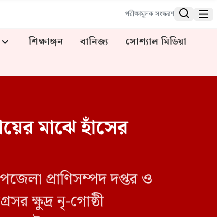


পরীক্ষামূলক সংস্করণ
শিক্ষাঙ্গন
বানিজ্য
সোশ্যাল মিডিয়া
ায়ের মাঝে হাঁসের
পজেলা প্রাণিসম্পদ দপ্তর ও
 ক্ষুদ্র নৃ-গোষ্ঠী