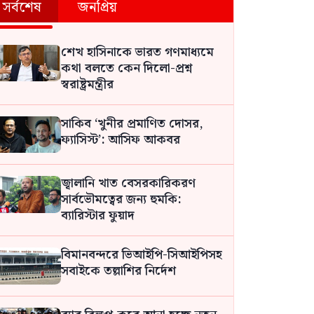
সর্বশেষ
জনপ্রিয়
শেখ হাসিনাকে ভারত গণমাধ্যমে
কথা বলতে কেন দিলো-প্রশ্ন
স্বরাষ্ট্রমন্ত্রীর
সাকিব ‘খুনীর প্রমাণিত দোসর,
ফ্যাসিস্ট’: আসিফ আকবর
জ্বালানি খাত বেসরকারিকরণ
সার্বভৌমত্বের জন্য হুমকি:
ব্যারিস্টার ফুয়াদ
বিমানবন্দরে ভিআইপি-সিআইপিসহ
সবাইকে তল্লাশির নির্দেশ