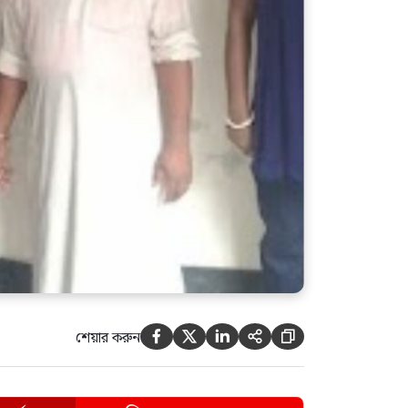
দিলেন আসিফ মাহমুদ
বারিধারায় পাকিস্তানি
হাইকমিশনারের বাসভবনে আগুন,
আইসিইউতে হাইকমিশনার
শেয়ার করুন




