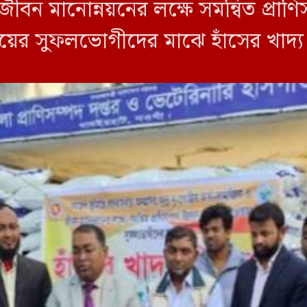
ীবন মানোন্নয়নের লক্ষে সমন্বিত প্রাণিস
্রদায়ের সুফলভোগীদের মাঝে হাঁসের খাদ
র) দুপুর বারোটার সময় উপজেলা প্রাণ