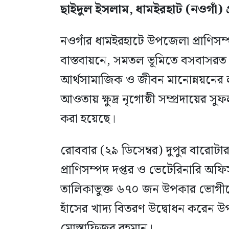
ছাইদুল ইসলাম, ধামইরহাট (নওগাঁ) প
নওগাঁর ধামইরহাটে উপজেলা প্রাণিসম
বাস্তবায়নে, সমতল ভূমিতে বসবাসরত অনগ্
আর্থসামাজিক ও জীবন মানোন্নয়নের লক্ষ
আওতায় ক্ষুদ্র নৃগোষ্ঠী সম্প্রদায়ের
করা হয়েছে।
রোববার (২৯ ডিসেম্বর) দুপুর বারোটা
প্রাণিসম্পদ দপ্তর ও ভেটেরিনারি অ
তালিকাভুক্ত ৬৭০ জন উপকার ভোগীদে
হাঁসের খাদ্য বিতরণ উদ্বোধন করেন 
মোস্তাফিজুর রহমান।