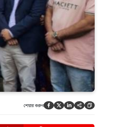
শেয়ার করুন




