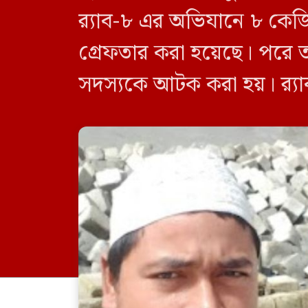
র‍্যাব-৮ এর অভিযানে ৮ কে
গ্রেফতার করা হয়েছে। পরে 
সদস্যকে আটক করা হয়। র‍্যা
র‍্যাব-৮, সিপিসি-১ পটুয়াখাল