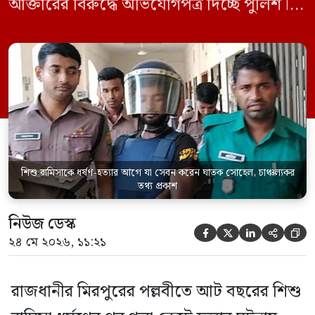
আক্তারের বিরুদ্ধে অভিযোগপত্র দিচ্ছে পুলিশ।
একইসঙ্গে রামিসাকে ধর্ষণ-হত্যার আগে ইয়াবা
সেবন করেছিলেন বলে জবানবন্দিতে
জানিয়েছেন আসামি। রোববার (২৪ মে) সকালে
মামলার তদন্ত কর্মকর্তা পল্লবী থানার উপ-
পরিদর্শক অহিদুজ্জামান এ তথ্য নিছিত করেন।
তিনি বলেন, […]
শিশু রামিসাকে ধর্ষণ-হত্যার আগে যা সেবন করেন ঘাতক সোহেল, চাঞ্চল্যকর
তথ্য প্রকাশ
নিউজ ডেস্ক





২৪ মে ২০২৬, ১১:২১
রাজধানীর মিরপুরের পল্লবীতে আট বছরের শিশু