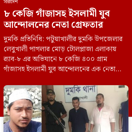
সারাদেশ
৮ কেজি গাঁজাসহ ইসলামী যুব
আন্দোলনের নেতা গ্রেফতার
দুমকি প্রতিনিধি: পটুয়াখালীর দুমকি উপজেলার
লেবুখালী পাগলার মোড় টোলপ্লাজা এলাকায়
র‍্যাব-৮ এর অভিযানে ৮ কেজি ৪০০ গ্রাম
গাঁজাসহ ইসলামী যুব আন্দোলনের এক নেতাকে
গ্রেফতার করা হয়েছে। পরে তার দেওয়া তথ্যের
ভিত্তিতে অভিযান চালিয়ে মাদক চক্রের আরও
এক সদস্যকে আটক করা হয়। র‍্যাব ও পুলিশ
সূত্রে জানা গেছে, শুক্রবার গোপন সংবাদের
ভিত্তিতে র‍্যাব-৮, সিপিসি-১ পটুয়াখালী ক্যাম্পের
[…]