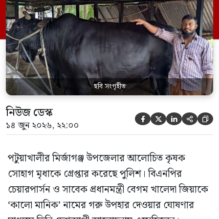
(১৪ জুন) তাকে গ্রেপ্তার করে আদালতের মাধ্যমে
কারাগারে পাঠানো হয়। সোহাগ মৃধা উপজেলার
উত্তর ঝাটিবুনিয়া গ্রামের বাসিন্দা। পুলিশ সূত্রে
জানা গেছে, সোহাগ মৃধার বিরুদ্ধে […]
ছবি সংগৃহীত
নিউজ ডেস্ক





১৪ জুন ২০২৬, ২২:০০
পটুয়াখালীর মির্জাগঞ্জ উপজেলার আলোচিত কৃষক
সোহাগ মৃধাকে গ্রেপ্তার করেছে পুলিশ। বিএনপির
চেয়ারপার্সন ও সাবেক প্রধানমন্ত্রী বেগম খালেদা জিয়াকে
‘কালো মানিক’ নামের গরু উপহার দেওয়ার ঘোষণার