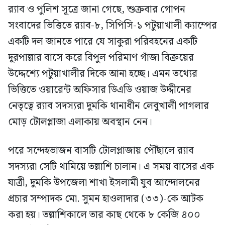
র‍্যাব ও পুলিশ সূত্রে জানা গেছে, শুক্রবার গোপন
সংবাদের ভিত্তিতে র‍্যাব-৮, সিপিসি-১ পটুয়াখালী ক্যাম্পের
একটি দল জানতে পারে যে সাকুরা পরিবহনের একটি
দূরপাল্লার বাসে করে বিপুল পরিমাণ গাঁজা বিক্রয়ের
উদ্দেশ্যে পটুয়াখালীর দিকে আনা হচ্ছে। এমন তথ্যের
ভিত্তিতে ওয়ারেন্ট অফিসার ডিএডি ওয়াজ উদ্দীনের
নেতৃত্বে র‍্যাব সদস্যরা দুমকি থানাধীন লেবুখালী পাগলার
মোড় টোলপ্লাজা এলাকায় অবস্থান নেন।
পরে সন্দেহভাজন বাসটি টোলপ্লাজায় পৌঁছালে র‍্যাব
সদস্যরা সেটি থামিয়ে তল্লাশি চালান। এ সময় বাসের এক
যাত্রী, দুমকি উপজেলা শাখা ইসলামী যুব আন্দোলনের
প্রচার সম্পাদক মো. সুমন হাওলাদার (৩৩)-কে আটক
করা হয়। তল্লাশিকালে তার কাছ থেকে ৮ কেজি ৪০০