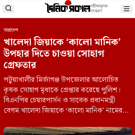
পরীক্ষামূলক


সংস্করণ
সারাদেশ
খালেদা জিয়াকে ‘কালো মানিক’
উপহার দিতে চাওয়া সোহাগ
গ্রেফতার
পটুয়াখালীর মির্জাগঞ্জ উপজেলার আলোচিত
কৃষক সোহাগ মৃধাকে গ্রেপ্তার করেছে পুলিশ।
বিএনপির চেয়ারপার্সন ও সাবেক প্রধানমন্ত্রী
বেগম খালেদা জিয়াকে ‘কালো মানিক’ নামের
গরু উপহার দেওয়ার ঘোষণার মাধ্যমে তিনি
দেশব্যাপী আলোচনায় এসেছিলেন। রোববার