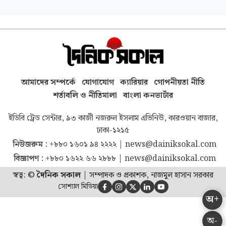
আমাদের সম্পর্কে
যোগাযোগ
ক্যারিয়ার
গোপনীয়তা নীতি
শর্তাবলি ও নীতিমালা
বাংলা কনভার্টার
ইডিবি ট্রেড সেন্টার, ৯৩ কাজী নজরুল ইসলাম এভিনিউ, কারওয়ান বাজার,
ঢাকা-১২১৫
নিউজরুম :
+৮৮০ ১৬০১ ৯৪ ২২২২
|
news@dainiksokal.com
বিজ্ঞাপণ :
+৮৮০ ১৬২২ ৬৬ ২৮৮৮
|
news@dainiksokal.com
স্বত্ব: ©
দৈনিক সকাল
|
সম্পাদক ও প্রকাশক, নাজমুল হাসান সরকার
সোশ্যাল মিডিয়া





অ+
অ-