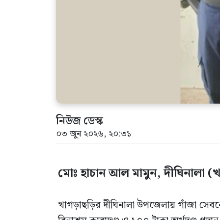
নিউজ ডেস্ক
০৩ জুন ২০২৬, ২০:৩১
মোঃ হাচান আল মামুন, দীঘিনালা (খাগ
খাগড়াছড়ির দীঘিনালা উপজেলায় গাঁজা সে