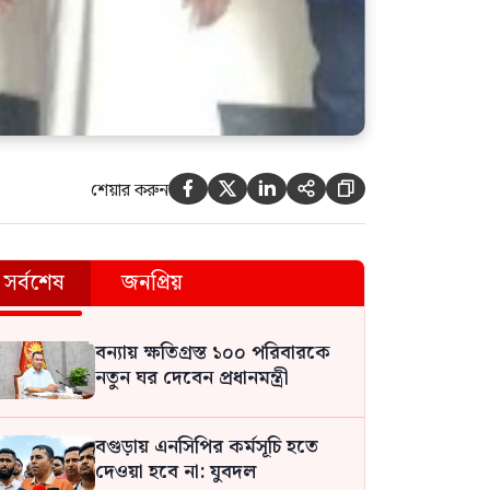
শেয়ার করুন





সর্বশেষ
জনপ্রিয়
পুকুরের মাছ চুরির বিরোধে বড়
ভাইয়ের মারধরে ছোট ভাইয়ের মৃত্যু
বন্যায় ক্ষতিগ্রস্ত ১০০ পরিবারকে
নতুন ঘর দেবেন প্রধানমন্ত্রী
বগুড়ায় এনসিপির কর্মসূচি হতে
দেওয়া হবে না: যুবদল