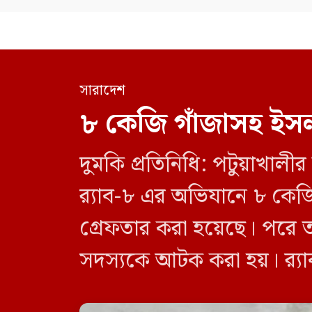
সারাদেশ
৮ কেজি গাঁজাসহ ইসল
দুমকি প্রতিনিধি: পটুয়াখা
র‍্যাব-৮ এর অভিযানে ৮ কে
গ্রেফতার করা হয়েছে। পরে 
সদস্যকে আটক করা হয়। র‍্যা
র‍্যাব-৮, সিপিসি-১ পটুয়াখাল