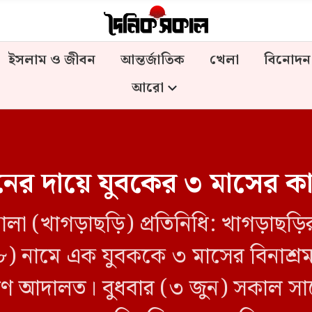
ইসলাম ও জীবন
আন্তর্জাতিক
খেলা
বিনোদন
আরো
নের দায়ে যুবকের ৩ মাসের কা
লা (খাগড়াছড়ি) প্রতিনিধি: খাগড়াছড়
৮) নামে এক যুবককে ৩ মাসের বিনাশ্রম
ম্যমাণ আদালত। বুধবার (৩ জুন) সকাল সা