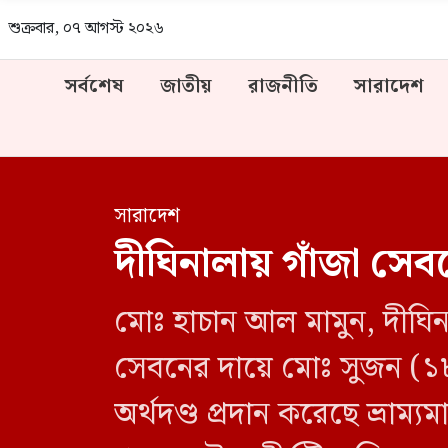
শুক্রবার, ০৭ আগস্ট ২০২৬
সর্বশেষ
জাতীয়
রাজনীতি
সারাদেশ
সারাদেশ
দীঘিনালায় গাঁজা সেব
মোঃ হাচান আল মামুন, দীঘিনা
সেবনের দায়ে মোঃ সুজন (১
অর্থদণ্ড প্রদান করেছে ভ্রা