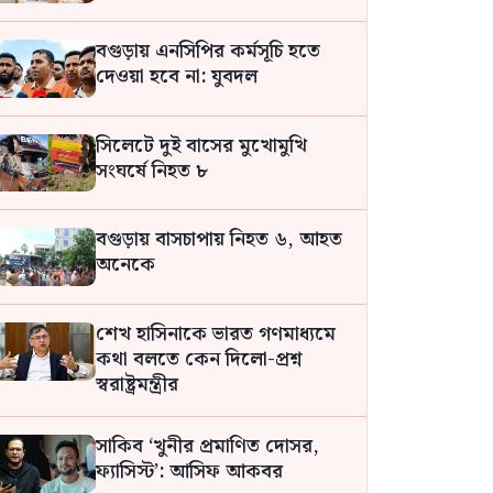
বগুড়ায় এনসিপির কর্মসূচি হতে
দেওয়া হবে না: যুবদল
সিলেটে দুই বাসের মুখোমুখি
সংঘর্ষে নিহত ৮
বগুড়ায় বাসচাপায় নিহত ৬, আহত
অনেকে
শেখ হাসিনাকে ভারত গণমাধ্যমে
কথা বলতে কেন দিলো-প্রশ্ন
স্বরাষ্ট্রমন্ত্রীর
সাকিব ‘খুনীর প্রমাণিত দোসর,
ফ্যাসিস্ট’: আসিফ আকবর