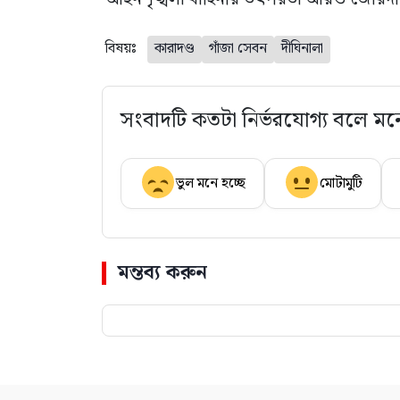
বিষয়ঃ
কারাদণ্ড
গাঁজা সেবন
দীঘিনালা
সংবাদটি কতটা নির্ভরযোগ্য বলে মন
ভুল মনে হচ্ছে
মোটামুটি
মন্তব্য করুন