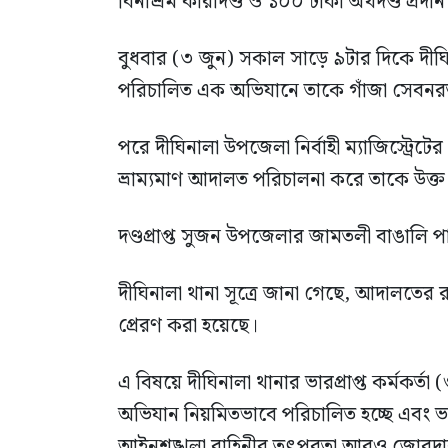
বিনাশ্রম কারাদণ্ড ও ১০০ টাকা অর্থদণ্ড প্রদ
বুধবার (৩ জুন) সকাল সাড়ে ৯টার দিকে দীঘি
পরিচালিত এক অভিযানে তাকে গাঁজা সেবনরত
পরে দীঘিনালা উপজেলা নির্বাহী ম্যাজিস্ট্রেটে
ভ্রাম্যমাণ আদালত পরিচালনা করে তাকে উক্ত দণ
দণ্ডপ্রাপ্ত সুজন উপজেলার জামতলী বাঙালি 
দীঘিনালা থানা সূত্রে জানা গেছে, আদালতে
প্রেরণ করা হয়েছে।
এ বিষয়ে দীঘিনালা থানার ভারপ্রাপ্ত কর্মকর
অভিযান নিয়মিতভাবে পরিচালিত হচ্ছে এবং 
আইনশৃঙ্খলা বাহিনীর তৎপরতা আরও জোরদ