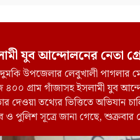
ামী যুব আন্দোলনের নেতা গ্
লীর দুমকি উপজেলার লেবুখালী পাগলার ম
জি ৪০০ গ্রাম গাঁজাসহ ইসলামী যুব আ
তার দেওয়া তথ্যের ভিত্তিতে অভিযান 
ব ও পুলিশ সূত্রে জানা গেছে, শুক্রবার
ী ক্যাম্পের […]