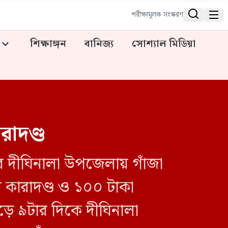


পরীক্ষামূলক সংস্করণ
শিক্ষাঙ্গন
বানিজ্য
সোশ্যাল মিডিয়া
রাদণ্ড
ির দীঘিনালা উপজেলায় গাঁজা
 কারাদণ্ড ও ১০০ টাকা
ড়ে ৯টার দিকে দীঘিনালা