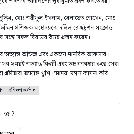
 পূর্বে অবশ্যই আদালতের পূর্বানুমতি গ্রহণ করতে হয়।
ুদ্দিন, মোঃ শরীফুল ইসলাম, বেলায়েত হোসেন, মোঃ
িন প্রশিক্ষক মহোদয়কে দলিল রেজষ্ট্রশন সংক্রান্ত
্যের সঙ্গে সকল বিয়য়ের উত্তর প্রদান করেন।
রার অত‍্যান্ত অভিজ্ঞ এবং একজন মানবিক অফিসার।
 সময়ই অত‍্যান্ত বিনয়ী এবং ভদ্র ব‍্যাবহার করে সেবা
া গ্রহীতারা অত্যান্ত খুশি। আমরা মঙ্গল কামনা করি।
ান
প্রশিক্ষণ কর্মশালা
ে হয়?
ুব ভালো