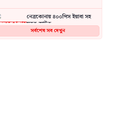
নেত্রকোনায় ৪০০পিস ইয়াবা সহ
যুবক আটক
সর্বশেষ সব দেখুন
জেলেদের ৩০ লাখ টাকা নিয়ে
উধাও বন কর্মকর্তা, টাকা ফেরত
চেয়ে ভুক্তভোগীদের মানববন্ধন