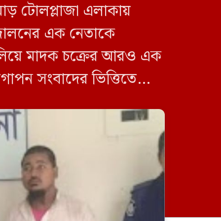
োড় টোলপ্লাজা এলাকায়
ন্দোলনের এক নেতাকে
চালিয়ে মাদক চক্রের আরও এক
 গোপন সংবাদের ভিত্তিতে
জুলাই গণঅভ্যুত্থান দিবস উপলক্ষে
শেরপুরে বিএনপির আলোচনা সভা