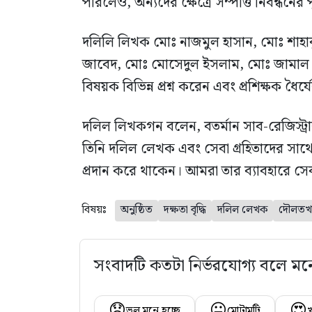
পারলেও, অন্যদের ক্ষেত্রে সম্পত্তি নিবন্ধনের
দলিলি লিখক মোঃ নাজমুল হাসান, মোঃ শাহাব
জাবেদ, মোঃ মোসেদুল ইসলাম, মোঃ জামাল উদ্দ
বিষয়ক বিভিন্ন প্রশ্ন করেন এবং প্রশিক্ষক ধৈর
দলিল লিখকগন বলেন, বতর্মান সাব-রেজিস্ট্
তিনি দলিল লেখক এবং সেবা গ্রহিতাদের সাথে সব
প্রদান করে থাকেন। আমরা তার ব‍্যাবহারে সেব
বিষয়ঃ
অনুষ্ঠিত
দক্ষতা বৃদ্ধি
দলিল লেখক
দৌলতখ
সংবাদটি কতটা নির্ভরযোগ্য বলে মন
😞
😐
😍
ভুল মনে হচ্ছে
মোটামুটি
খ