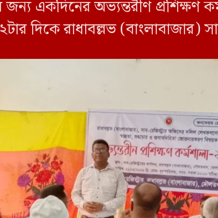
য একদিনের অভ্যন্তরীণ প্রশিক্ষণ কর্ম
১২টার দিকে রাধাবল্লভ (বাংলাবাজার) সা
লায় সাব-রেজিস্ট্রার মোঃ মামুন সিকদার 
ন, রাধাবল্লভ […]