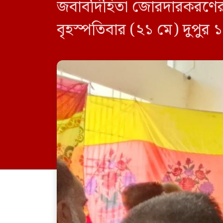
জবাবদিহিতা জোরদারকরণের জন্
বৃহস্পতিবার (২১ মে) দুপুর 
অর্ধবেলা এই প্রশিক্ষণ কর্মশা
করেন। এসময় উপস্থিত ছিলে