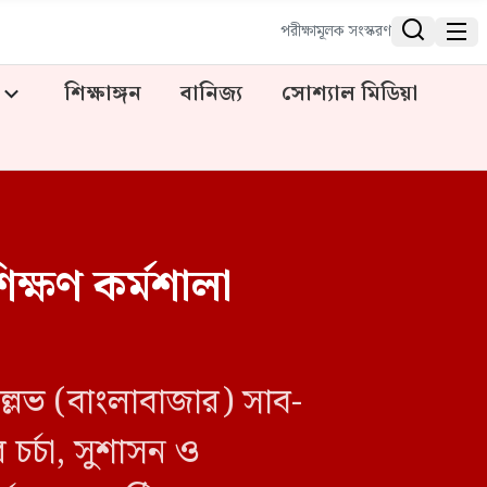


পরীক্ষামূলক সংস্করণ
শিক্ষাঙ্গন
বানিজ্য
সোশ্যাল মিডিয়া
ক্ষণ কর্মশালা
্লভ (বাংলাবাজার) সাব-
 চর্চা, সুশাসন ও