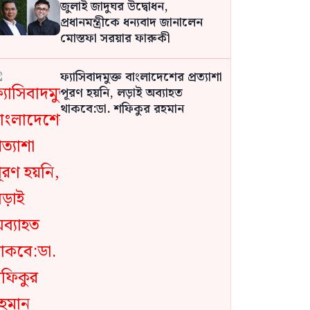
জুলাই জাদুঘর উদ্বোধন,
প্রধানমন্ত্রীকে ধন্যবাদ জানালেন
মোস্তফা সরয়ার ফারুকী
ফ্যাসিবাদমুক্ত বাংলাদেশের প্রত্যাশা
পূরণ হয়নি, লড়াই অব্যাহত
থাকবে:ডা. শফিকুর রহমান