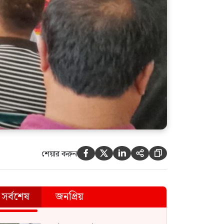
শেয়ার করুন





সর্বশেষ
জনপ্রিয়