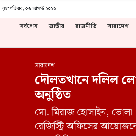
বৃহস্পতিবার, ০৬ আগস্ট ২০২৬
সর্বশেষ
জাতীয়
রাজনীতি
সারাদেশ
সারাদেশ
দৌলতখানে দলিল লেখকদে
অনুষ্ঠিত
মো. মিরাজ হোসাইন, ভোলা প
রেজিস্ট্রি অফিসের আয়োজনে দ