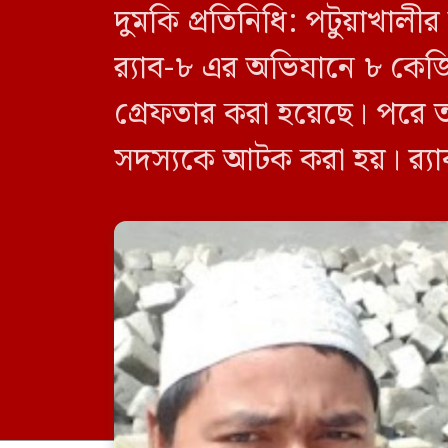
দুমকি প্রতিনিধি: পটুয়াখা
র‍্যাব-৮ এর অভিযানে ৮ কে
গ্রেফতার করা হয়েছে। পরে 
সদস্যকে আটক করা হয়। র‍্যা
র‍্যাব-৮, সিপিসি-১ পটুয়াখাল