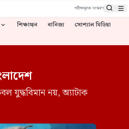


পরীক্ষামূলক সংস্করণ
শিক্ষাঙ্গন
বানিজ্য
সোশ্যাল মিডিয়া
াংলাদেশ
 যুদ্ধবিমান নয়, অ্যাটাক