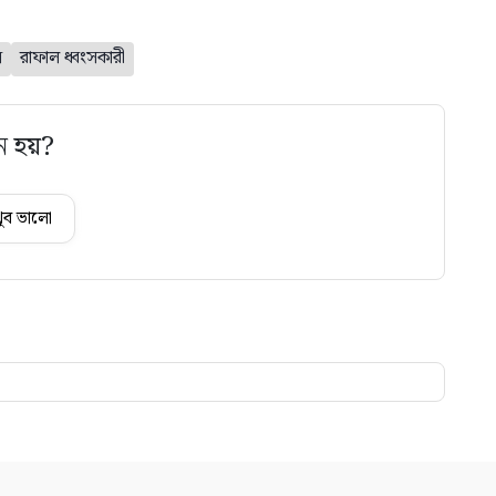
ি
রাফাল ধ্বংসকারী
ে হয়?
ুব ভালো