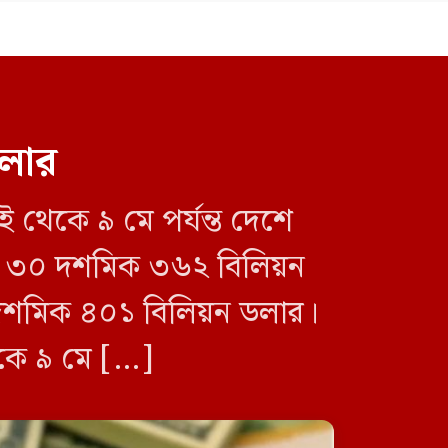
ডলার
হযরত শাহজালাল বিমানবন্দরে
বলাকা লাউঞ্জে আগুন
 থেকে ৯ মে পর্যন্ত দেশে
েছে ৩০ দশমিক ৩৬২ বিলিয়ন
 দশমিক ৪০১ বিলিয়ন ডলার।
েকে ৯ মে […]
‘এক দফা’ কোনো নেতার একক