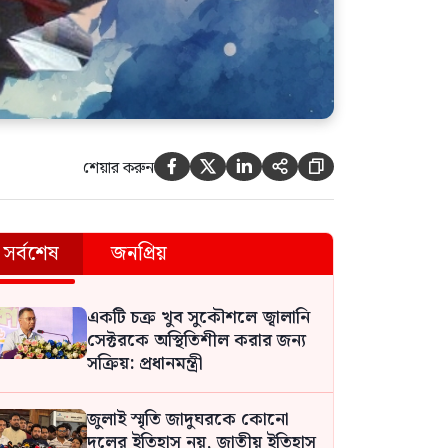
শেয়ার করুন





সর্বশেষ
জনপ্রিয়
একটি চক্র খুব সুকৌশলে জ্বালানি
সেক্টরকে অস্থিতিশীল করার জন্য
সক্রিয়: প্রধানমন্ত্রী
জুলাই স্মৃতি জাদুঘরকে কোনো
দলের ইতিহাস নয়, জাতীয় ইতিহাস