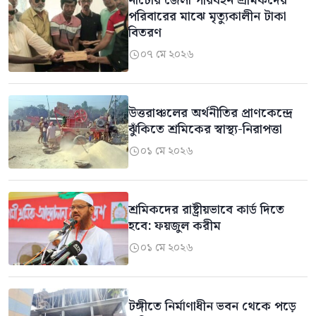
নাটোর জেলা পরিবহন শ্রমিকদের
পরিবারের মাঝে মৃত্যুকালীন টাকা
বিতরণ
০৭ মে ২০২৬

উত্তরাঞ্চলের অর্থনীতির প্রাণকেন্দ্রে
ঝুঁকিতে শ্রমিকের স্বাস্থ্য-নিরাপত্তা
০১ মে ২০২৬

শ্রমিকদের রাষ্ট্রীয়ভাবে কার্ড দিতে
হবে: ফয়জুল করীম
০১ মে ২০২৬

টঙ্গীতে নির্মাণাধীন ভবন থেকে পড়ে