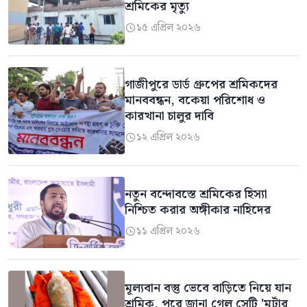
শ্রমিকের মৃত্যু
১৫ এপ্রিল ২০২৬

গাজীপুরে ডার্ড গ্রুপের শ্রমিকদের
মানববন্ধন, বকেয়া পরিশোধ ও
কারখানা চালুর দাবি
১২ এপ্রিল ২০২৬

নতুন বন্দোবস্তে শ্রমিকের হিস্যা
নিশ্চিত করার অঙ্গীকার নাহিদের
১১ এপ্রিল ২০২৬

মূল্যবান বস্তু ভেবে বাড়িতে নিয়ে যান
শ্রমিক, পরে জানা গেল সেটি 'মর্টার