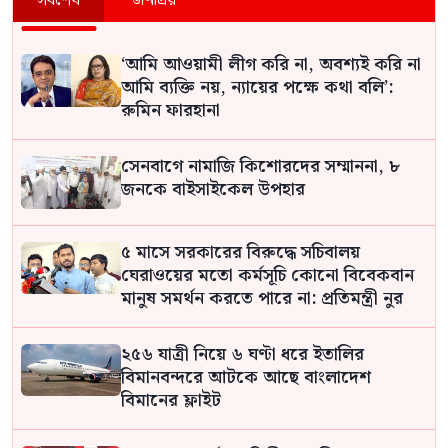
সর্বশেষ
জনপ্রিয়
‘আমি আওয়ামী লীগ করি না, অবশ্যই করি না
আমি ব্যক্তি নয়, ন্যায়ের পক্ষে কথা বলি’:
রুমিন ফারহানা
সেনবাগে নামাজি কিশোরদের সম্মাননা, ৮
জনকে বাইসাইকেল উপহার
৫ মাসে সরকারের বিরুদ্ধে সচিবালয়
ঘেরাওয়ের মতো কর্মসূচি কোনো বিবেকবান
মানুষ সমর্থন করতে পারে না: প্রতিমন্ত্রী নুর
২৫৬ যাত্রী নিয়ে ৬ ঘণ্টা ধরে ইতালির
বিমানবন্দরে আটকে আছে বাংলাদেশ
বিমানের ফ্লাইট