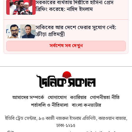
সরকারের ব্যর্থতায় দিল্লীতে হাসিনা প্রেস
ব্রিফিং করেছে: নাহিদ ইসলাম
সাকিবের আর দেশে ফেরার সুযোগ নেই:
ক্রীড়া প্রতিমন্ত্রী
সর্বশেষ সব দেখুন
সরকার জনগণের আস্থা হারাচ্ছে, কাঠামোগত
সংস্কার না হলে এই সরকারও স্বৈরাচারী হবে :
নাহিদ ইসলাম
এই দল যে পরিমাণ অত্যাচারিত হয়েছে,
সেখানে আ.লীগের প্রতি নমনীয় হওয়ার
কোনো কারণ নেই: সমাজকল্যাণ প্রতিমন্ত্রী
আমাদের সম্পর্কে
যোগাযোগ
ক্যারিয়ার
গোপনীয়তা নীতি
শর্তাবলি ও নীতিমালা
বাংলা কনভার্টার
জুলাই আন্দোলনের শহীদদের আত্মত্যাগ বৃথা
ইডিবি ট্রেড সেন্টার, ৯৩ কাজী নজরুল ইসলাম এভিনিউ, কারওয়ান বাজার,
যেতে দেব না: এমপি দিপু
ঢাকা-১২১৫