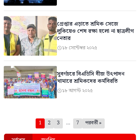
গ্রেপ্তার এড়াতে শ্রমিক সেজে
লুকিয়েও শেষ রক্ষা হলো না ছাত্রলীগ
নেতার
১৮ সেপ্টেম্বর ২০২৫

সুবর্ণচরে বিএডিসি বীজ উৎপাদন
খামারে শ্রমিকদের কর্মবিরতি
১৮ আগস্ট ২০২৫

পেজিনেশন
1
2
3
…
7
পরবর্তী »