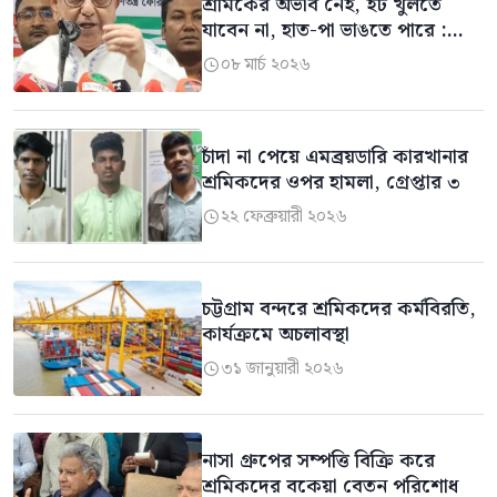
শ্রমিকের অভাব নেই, ইট খুলতে
যাবেন না, হাত-পা ভাঙতে পারে :
মির্জা আব্বাস
০৮ মার্চ ২০২৬

চাঁদা না পেয়ে এমব্রয়ডারি কারখানার
শ্রমিকদের ওপর হামলা, গ্রেপ্তার ৩
২২ ফেব্রুয়ারী ২০২৬

চট্টগ্রাম বন্দরে শ্রমিকদের কর্মবিরতি,
কার্যক্রমে অচলাবস্থা
৩১ জানুয়ারী ২০২৬

নাসা গ্রুপের সম্পত্তি বিক্রি করে
শ্রমিকদের বকেয়া বেতন পরিশোধ