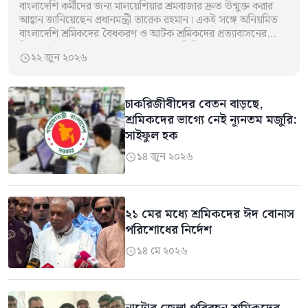
বাংলাদেশি কর্মীদের জন্য মালয়েশিয়ার শ্রমবাজার দ্রুত উন্মুক্ত করার
আহ্বান জানিয়েছেন প্রধানমন্ত্রী তারেক রহমান। একই সঙ্গে অনিয়মিত
বাংলাদেশি শ্রমিকদের বৈধকরণ ও আটক শ্রমিকদের প্রত্যাবাসনের
বিষয়েও উদ্যোগ নেওয়ার অনুরোধ জানান তিনি। সোমবার…
২২ জুন ২০২৬

চাকরিজীবীদের বেতন বাড়ছে,
শ্রমিকদের ভাগ্যে নেই ন্যূনতম মজুরি:
সাইফুল হক
১৪ জুন ২০২৬

২১ মের মধ্যে শ্রমিকদের ঈদ বোনাস
পরিশোধের নির্দেশ
১৪ মে ২০২৬
