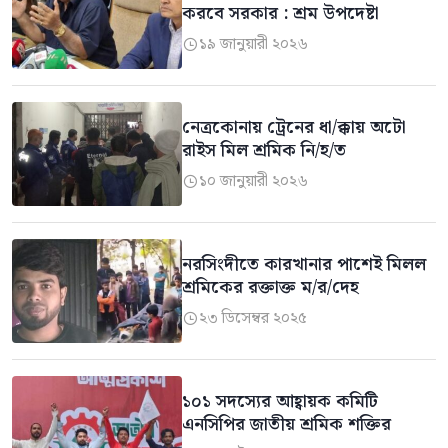
করবে সরকার : শ্রম উপদেষ্টা
১৯ জানুয়ারী ২০২৬

নেত্রকোনায় ট্রেনের ধা/ক্কায় অটো
রাইস মিল শ্রমিক নি/হ/ত
১০ জানুয়ারী ২০২৬

নরসিংদীতে কারখানার পাশেই মিলল
শ্রমিকের রক্তাক্ত ম/র/দেহ
২৩ ডিসেম্বর ২০২৫

১০১ সদস্যের আহ্বায়ক কমিটি
এনসিপির জাতীয় শ্রমিক শক্তির