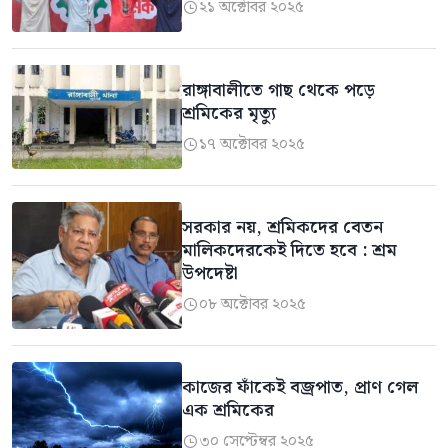
২১ অক্টোবর ২০২৫

রাঙ্গাবালীতে গাছ থেকে পড়ে
শ্রমিকের মৃত্যু
১৭ অক্টোবর ২০২৫

সরকার নয়, শ্রমিকদের বেতন
মালিকদেরকেই দিতে হবে : শ্রম
উপদেষ্টা
০৮ অক্টোবর ২০২৫

কাজের ফাঁকেই বজ্রপাত, প্রাণ গেল
এক শ্রমিকের
৩০ সেপ্টেম্বর ২০২৫
