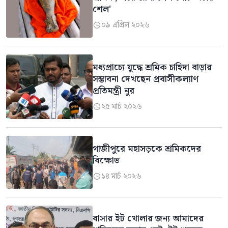
শেল'
০৯ এপ্রিল ২০২৬

মধ্যপ্রাচ্যে যুদ্ধে শ্রমিক চাহিদা বাড়ার
সম্ভাবনা দেখছেন প্রবাসীকল্যাণ
প্রতিমন্ত্রী নুর
২৫ মার্চ ২০২৬

গাজীপুরে মহাসড়কে শ্রমিকদের
বিক্ষোভ
১৪ মার্চ ২০২৬

বাসার ইট খোলার জন্য আমাদের