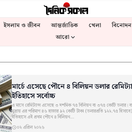
ইসলাম ও জীবন
আন্তর্জাতিক
খেলা
বিনোদন
আরো
মার্চে এসেছে পৌনে ৪ বিলিয়ন ডলার রেমিট্যান
ইতিহাসে সর্বোচ্চ
এ মাসে রেমিট্যান্স এসেছে ৩ দশমিক ৭৫ বিলিয়ন বা ৩৭৫ কোটি ডলার। ব
মুদ্রায় এর পরিমাণ ৪৬ হাজার ৯২ কোটি টাকা (ডলারপ্রতি ১২২.৭৫ হিসাবে
ইতিহাসে এই প্রথম পৌনে ৪ বিলিয়ন…
০২ এপ্রিল ২০২৬
