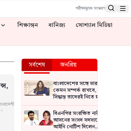


পরীক্ষামূলক সংস্করণ
শিক্ষাঙ্গন
বানিজ্য
সোশ্যাল মিডিয়া
সর্বশেষ
জনপ্রিয়
বাংলাদেশের সঙ্গে ভারত
্স,
কেমন সম্পর্ক রাখবে, সেই
সিদ্ধান্ত তাদেরই নিতে হবে:
পররাষ্ট্র প্রতিমন্ত্রী
াংলাদেশী
)।
বিএনপির সংরক্ষিত নারী
আসনের সংসদ সদস্যকে
আইনি নোটিশ দিলেন