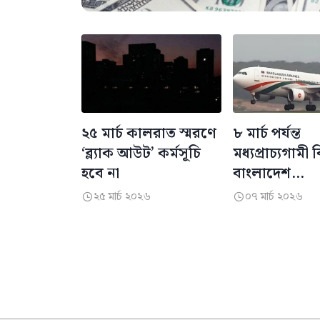
২৫ মার্চ কালরাত স্মরণে
৮ মার্চ পর্যন্ত
‘ব্ল্যাক আউট’ কর্মসূচি
মধ্যপ্রাচ্যগামী 
হবে না
বাংলাদেশ
এয়ারলাইন্সের
২৫ মার্চ ২০২৬
০৭ মার্চ ২০২৬


ফ্লাইট বাতিল