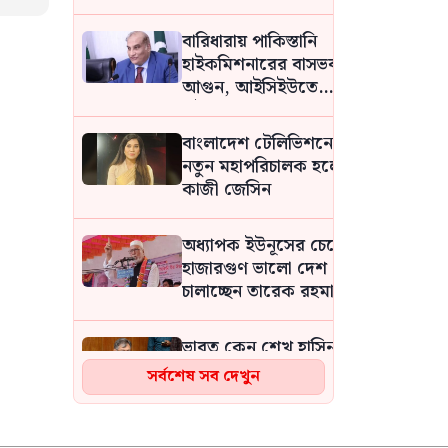
আসিফ মাহমুদ
বারিধারায় পাকিস্তানি
হাইকমিশনারের বাসভবনে
আগুন, আইসিইউতে
হাইকমিশনার
বাংলাদেশ টেলিভিশনের
নতুন মহাপরিচালক হলেন
কাজী জেসিন
অধ্যাপক ইউনূসের চেয়ে
হাজারগুণ ভালো দেশ
চালাচ্ছেন তারেক রহমান:
কাদের সিদ্দিকী
ভারত কেন শেখ হাসিনাকে
কথা বলার সুযোগ দিল,
সর্বশেষ সব দেখুন
প্রশ্ন স্বরাষ্ট্রমন্ত্রীর