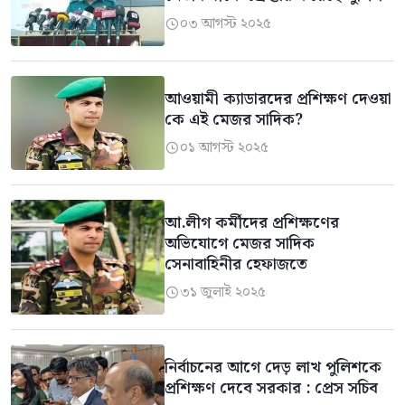
০৩ আগস্ট ২০২৫

আওয়ামী ক্যাডারদের প্রশিক্ষণ দেওয়া
কে এই মেজর সাদিক?
০১ আগস্ট ২০২৫

আ.লীগ কর্মীদের প্রশিক্ষণের
অভিযোগে মেজর সাদিক
সেনাবাহিনীর হেফাজতে
৩১ জুলাই ২০২৫

নির্বাচনের আগে দেড় লাখ পুলিশকে
প্রশিক্ষণ দেবে সরকার : প্রেস সচিব