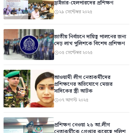
ড্রাইভার-হেলপারদের প্রশিক্ষণ
২৯ সেপ্টেম্বর ২০২৫

জাতীয় নির্বাচনে দায়িত্ব পালনের জন্য
দেড় লাখ পুলিশকে বিশেষ প্রশিক্ষণ
০৫ সেপ্টেম্বর ২০২৫

আওয়ামী লীগ নেতাকর্মীদের
প্রশিক্ষণের অভিযোগে মেজর
সাদিকের স্ত্রী আটক
০৭ আগস্ট ২০২৫

প্রশিক্ষণ নেওয়া ২৬ আ.লীগ
নেতাকর্মীকে গ্রেপ্তার করেছে পুলিশ