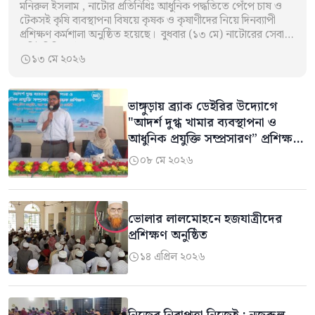
মনিরুল ইসলাম , নাটোর প্রতিনিধিঃ আধুনিক পদ্ধতিতে পেঁপে চাষ ও
টেকসই কৃষি ব্যবস্থাপনা বিষয়ে কৃষক ও কৃষাণীদের নিয়ে দিনব্যাপী
প্রশিক্ষণ কর্মশালা অনুষ্ঠিত হয়েছে। বুধবার (১৩ মে) নাটোরের সেবা
কমিউনিটি সেন্টারে ব্র্যাক…
১৩ মে ২০২৬

ভাঙ্গুড়ায় ব্র্যাক ডেইরির উদ্যোগে
"আদর্শ দুগ্ধ খামার ব্যবস্থাপনা ও
আধুনিক প্রযুক্তি সম্প্রসারণ” প্রশিক্ষণ
অনুষ্ঠিত
০৮ মে ২০২৬

ভোলার লালমোহনে হজযাত্রীদের
প্রশিক্ষণ অনুষ্ঠিত
১৪ এপ্রিল ২০২৬
