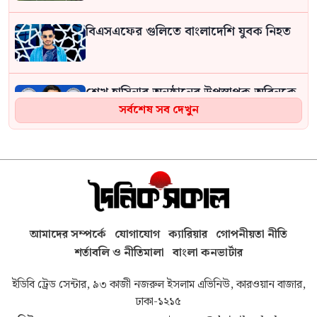
বিএসএফের গুলিতে বাংলাদেশি যুবক নিহত
শেখ হাসিনার অনুষ্ঠানের উপস্থাপক অরিনকে
ঘিরে সাতক্ষীরায় আলোচনা
সর্বশেষ সব দেখুন
বেসরকারি খাতে জ্বালানি তেল আমদানি
নীতিমালার খবরকে ‘কাল্পনিক ও অসত্য’ বলল
সরকার
মানুষ বোঝেই না বিরোধী দল কিসের
আমাদের সম্পর্কে
যোগাযোগ
ক্যারিয়ার
গোপনীয়তা নীতি
বিরোধিতা করে: মাহমুদুর রহমান মান্না
শর্তাবলি ও নীতিমালা
বাংলা কনভার্টার
ইডিবি ট্রেড সেন্টার, ৯৩ কাজী নজরুল ইসলাম এভিনিউ, কারওয়ান বাজার,
টুকরা করে ১১টি পলিথিনে ভরা হয়েছে নারীর
লাশ, এখনো উদ্ধার হয়নি মাথা ও পা
ঢাকা-১২১৫