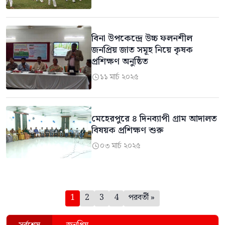
বিনা উপকেন্দ্রে উচ্চ ফলনশীল
জনপ্রিয় জাত সমূহ নিয়ে কৃষক
প্রশিক্ষণ অনুষ্ঠিত
১১ মার্চ ২০২৫

মেহেরপুরে ৪ দিনব্যাপী গ্রাম আদালত
বিষয়ক প্রশিক্ষণ শুরু
০৩ মার্চ ২০২৫

পেজিনেশন
1
2
3
4
পরবর্তী »