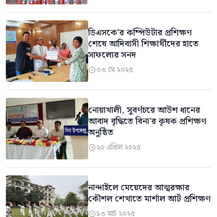
ডিএসকে’র কম্পিউটার প্রশিক্ষণ
শেষে আদিবাসী শিক্ষার্থীদের হাতে
সাফল্যের সনদ
০৩ মে ২০২৫

নোয়াখালী, সুবর্ণচরে আউশ ধানের
আবাদ বৃদ্ধিতে বিনা’র কৃষক প্রশিক্ষণ
অনুষ্ঠিত
২০ এপ্রিল ২০২৫

নান্দাইলে মেয়েদের আত্মরক্ষার
কৌশল শেখাতে মার্শাল আর্ট প্রশিক্ষণ
১৩ মার্চ ২০২৫
