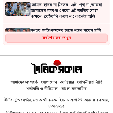
‘আমরা হারব না জিতব, এটা প্রশ্ন না,আমরা
আমাদের জায়গা থেকে এই জাতির সঙ্গে
কখনো বেইমানি করব না: কর্নেল অলি
বন্যায় ক্ষতিগ্রস্তদের হাতে নতুন ঘরের চাবি
তুলে দিলেন প্রধানমন্ত্রী তারেক রহমান
সর্বশেষ সব দেখুন
স্ট্রোকে গুরুতর অসুস্থ রাবি শিক্ষার্থী, এয়ার
অ্যাম্বুল্যান্সে ঢাকায়
ইলিশ মাছ ধরতেও বিএনপির নেতাকে দিতে
হবে চাঁদা
আমাদের সম্পর্কে
যোগাযোগ
ক্যারিয়ার
গোপনীয়তা নীতি
শর্তাবলি ও নীতিমালা
বাংলা কনভার্টার
স্বামীর প্রতি অভিমানের চিরকুট লিখে গৃহবধূর
ইডিবি ট্রেড সেন্টার, ৯৩ কাজী নজরুল ইসলাম এভিনিউ, কারওয়ান বাজার,
আত্মহত্যা
ঢাকা-১২১৫