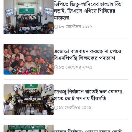
ভিপিতে জিতু-আদিবের হাড্ডাহাড্ডি
লড়াই, জিএসে এগিয়ে শিবিরের
মাজহার
১৩ সেপ্টেম্বর ২০২৫

এজেন্ডা বাস্তবায়ন করতে না পেরে
বিএনপিপন্থি শিক্ষকের পদত্যাগ
১৩ সেপ্টেম্বর ২০২৫

জাকসু নির্বাচনে রাতেই ফল ঘোষণা,
হাতে ভোট গণনায় ধীরগতি
১২ সেপ্টেম্বর ২০২৫
