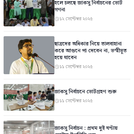
হলে চলছে জাকসু নির্বাচনের ভোট
গণনা
১২ সেপ্টেম্বর ২০২৫

ছাত্রদের অধিকার নিয়ে তালবাহানা
করে আগুনে পা দেবেন না, ভস্মীভূত
হয়ে যাবেন
১১ সেপ্টেম্বর ২০২৫

জাকসু নির্বাচনে ভোটগ্রহণ শুরু
১১ সেপ্টেম্বর ২০২৫

জাকসু নির্বাচন : প্রথম দুই ঘণ্টায়