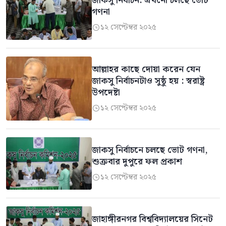
জাকসু নির্বাচন: এখনো চলছে ভোট
গণনা
১২ সেপ্টেম্বর ২০২৫

আল্লাহর কাছে দোয়া করেন যেন
জাকসু নির্বাচনটাও সুষ্ঠু হয় : স্বরাষ্ট্র
উপদেষ্টা
১২ সেপ্টেম্বর ২০২৫

জাকসু নির্বাচনে চলছে ভোট গণনা,
শুক্রবার দুপুরে ফল প্রকাশ
১২ সেপ্টেম্বর ২০২৫

জাহাঙ্গীরনগর বিশ্ববিদ্যালয়ের সিনেট