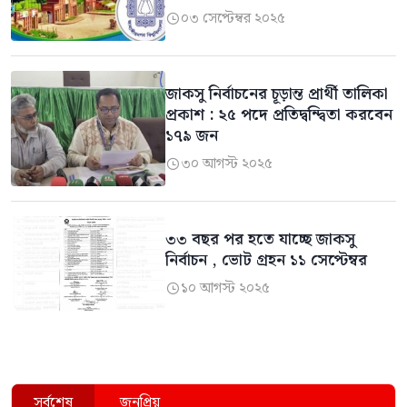
০৩ সেপ্টেম্বর ২০২৫

জাকসু নির্বাচনের চূড়ান্ত প্রার্থী তালিকা
প্রকাশ : ২৫ পদে প্রতিদ্বন্দ্বিতা করবেন
১৭৯ জন
৩০ আগস্ট ২০২৫

৩৩ বছর পর হতে যাচ্ছে জাকসু
নির্বাচন , ভোট গ্রহন ১১ সেপ্টেম্বর
১০ আগস্ট ২০২৫

সর্বশেষ
জনপ্রিয়