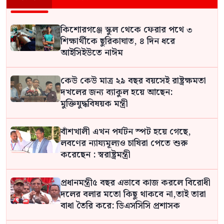
কিশোরগঞ্জে স্কুল থেকে ফেরার পথে ৩
শিক্ষার্থীকে ছুরিকাঘাত, ৪ দিন ধরে
আইসিইউতে নাঈম
কেউ কেউ মাত্র ২৯ বছর বয়সেই রাষ্ট্রক্ষমতা
দখলের জন্য ব্যাকুল হয়ে আছেন:
মুক্তিযুদ্ধবিষয়ক মন্ত্রী
বাঁশখালী এখন পর্যটন স্পট হয়ে গেছে,
লবণের ন্যায্যমূল্যও চাষিরা পেতে শুরু
করেছেন : স্বরাষ্ট্রমন্ত্রী
প্রধানমন্ত্রী৫ বছর এভাবে কাজ করলে বিরোধী
দলের বলার মতো কিছু থাকবে না,তাই তারা
বাধা তৈরি করে: ডিএসসিসি প্রশাসক