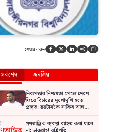
শেয়ার করুন





সর্বশেষ
জনপ্রিয়
নিরাপত্তার নিশ্চয়তা পেলে দেশে
ফিরে বিচারের মুখোমুখি হতে
প্রস্তুত: রয়টার্সকে সাকিব আল
হাসান
গণতান্ত্রিক ব্যবস্থা ব্যাহত করা যাবে
না: ভারপ্রাপ্ত রাষ্ট্রপতি