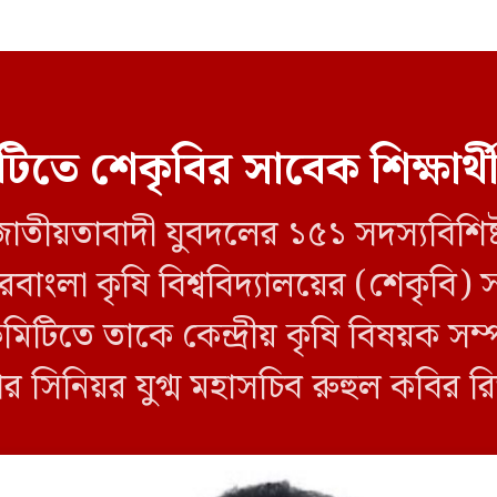
িটিতে শেকৃবির সাবেক শিক্ষার্থ
ীয়তাবাদী যুবদলের ১৫১ সদস্যবিশিষ্ট পূর্ণ
াংলা কৃষি বিশ্ববিদ্যালয়ের (শেকৃবি) সা
তে তাকে কেন্দ্রীয় কৃষি বিষয়ক সম্পা
 সিনিয়র যুগ্ম মহাসচিব রুহুল কবির রিজ
য়টি জানানো হয়। কমিটিতে আব্দুল মো