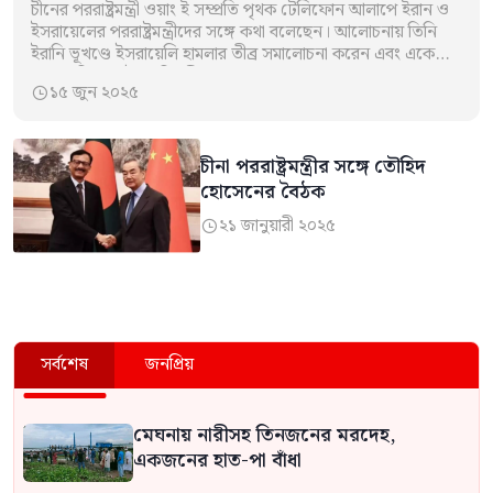
চীনের পররাষ্ট্রমন্ত্রী ওয়াং ই সম্প্রতি পৃথক টেলিফোন আলাপে ইরান ও
ইসরায়েলের পররাষ্ট্রমন্ত্রীদের সঙ্গে কথা বলেছেন। আলোচনায় তিনি
ইরানি ভূখণ্ডে ইসরায়েলি হামলার তীব্র সমালোচনা করেন এবং একে
আন্তর্জাতিক আইন পরিপন্থী আখ্যা…
১৫ জুন ২০২৫

চীনা পররাষ্ট্রমন্ত্রীর সঙ্গে তৌহিদ
হোসেনের বৈঠক
২১ জানুয়ারী ২০২৫

সর্বশেষ
জনপ্রিয়
মেঘনায় নারীসহ তিনজনের মরদেহ,
একজনের হাত-পা বাঁধা