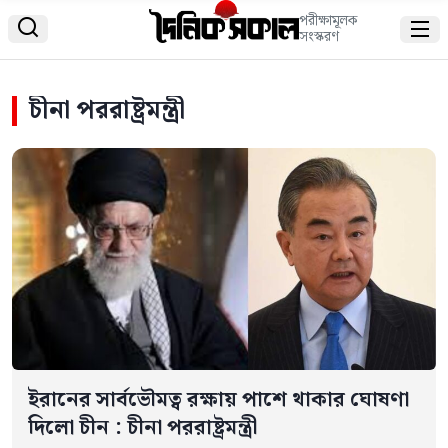
পরীক্ষামূলক


সংস্করণ
চীনা পররাষ্ট্রমন্ত্রী
ইরানের সার্বভৌমত্ব রক্ষায় পাশে থাকার ঘোষণা
দিলো চীন : চীনা পররাষ্ট্রমন্ত্রী