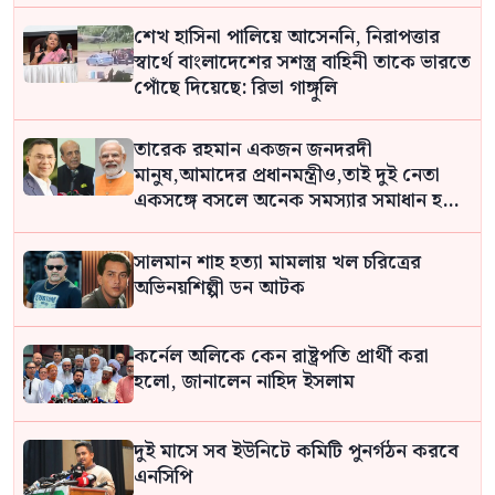
শেখ হাসিনা পালিয়ে আসেননি, নিরাপত্তার
স্বার্থে বাংলাদেশের সশস্ত্র বাহিনী তাকে ভারতে
পোঁছে দিয়েছে: রিভা গাঙ্গুলি
তারেক রহমান একজন জনদরদী
মানুষ,আমাদের প্রধানমন্ত্রীও,তাই দুই নেতা
একসঙ্গে বসলে অনেক সমস্যার সমাধান হবে:
দীনেশ ত্রিবেদী
সালমান শাহ হত্যা মামলায় খল চরিত্রের
অভিনয়শিল্পী ডন আটক
কর্নেল অলিকে কেন রাষ্ট্রপতি প্রার্থী করা
হলো, জানালেন নাহিদ ইসলাম
দুই মাসে সব ইউনিটে কমিটি পুনর্গঠন করবে
এনসিপি