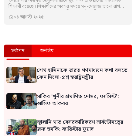
উপজেলার অন্তর্গত চরকুশলী গ্রামে দুই শিক্ষা প্রতিষ্ঠানের সহস্রাধিক
শিক্ষার্থী রয়েছে। শিক্ষার্থীদের অবসর সময়ে মন-মেজাজ ভালো রাখতে
প্রয়োজন খেলাধুলা। অথচ, চরকুশলি গ্রামে নেই স্থায়ী…
০৯ আগস্ট ২০২৫

সর্বশেষ
জনপ্রিয়
শেখ হাসিনাকে ভারত গণমাধ্যমে কথা বলতে
কেন দিলো-প্রশ্ন স্বরাষ্ট্রমন্ত্রীর
সাকিব ‘খুনীর প্রমাণিত দোসর, ফ্যাসিস্ট’:
আসিফ আকবর
জ্বালানি খাত বেসরকারিকরণ সার্বভৌমত্বের
জন্য হুমকি: ব্যারিস্টার ফুয়াদ