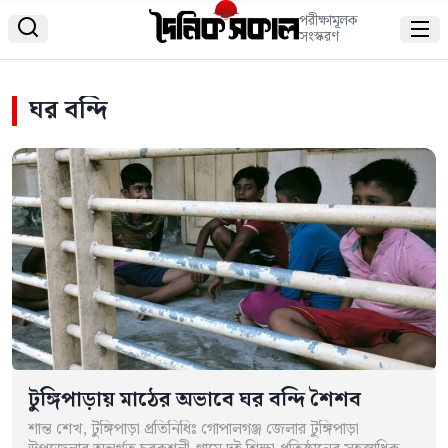
পরীক্ষামূলক


সংস্করণ
ঘর বন্দি
টুঙ্গিপাড়ায় মাঠের অভাবে ঘর বন্দি শৈশব
শান্ত শেখ, টুঙ্গিপাড়া প্রতিনিধিঃ গোপালগঞ্জ জেলার টুঙ্গিপাড়া