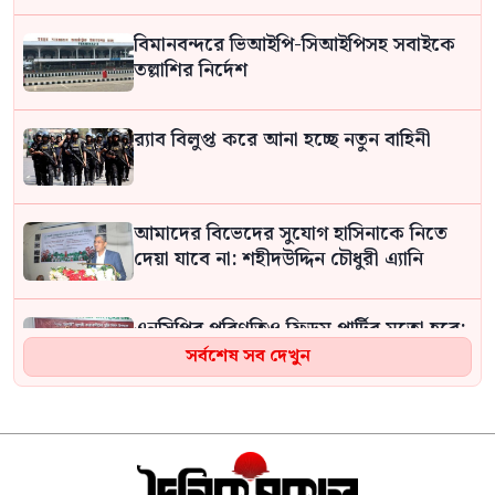
বিমানবন্দরে ভিআইপি-সিআইপিসহ সবাইকে
তল্লাশির নির্দেশ
র‍্যাব বিলুপ্ত করে আনা হচ্ছে নতুন বাহিনী
আমাদের বিভেদের সুযোগ হাসিনাকে নিতে
দেয়া যাবে না: শহীদউদ্দিন চৌধুরী এ্যানি
এনসিপির পরিণতিও ফ্রিডম পার্টির মতো হবে:
প্রতিমন্ত্রী নুর
সর্বশেষ সব দেখুন
বিটিভির নতুন মহাপরিচালক হিসেবে নিয়োগ
পেলেন কাজী জেসিন