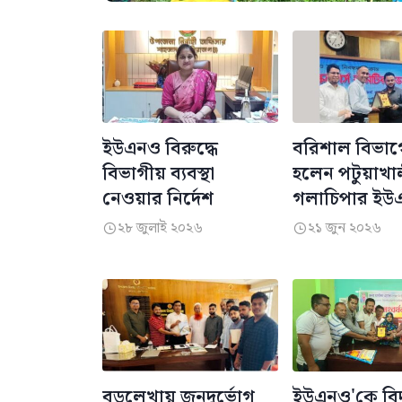
ইউএনও বিরুদ্ধে
বরিশাল বিভাগের
বিভাগীয় ব্যবস্থা
হলেন পটুয়াখা
নেওয়ার নির্দেশ
গলাচিপার ইউ
২৮ জুলাই ২০২৬
২১ জুন ২০২৬


বড়লেখায় জনদুর্ভোগ
ইউএনও'কে বিদ