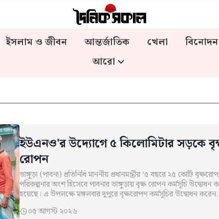
ইসলাম ও জীবন
আন্তর্জাতিক
খেলা
বিনোদন
আরো
ইউএনও'র উদ্যোগে ৫ কিলোমিটার সড়কে বৃক
রোপন
ভাঙ্গুড়া (পাবনা) প্রতিনিধি মাননীয় প্রধানমন্ত্রীর ‘৫ বছরে ২৫ কোটি বৃক্ষরো
পরিকল্পনার অংশ হিসেবে পাবনার ভাঙ্গুড়ায় বৃক্ষ রোপন কর্মসূচি উদ্বোধন ক
হয়েছে। এ উপলক্ষে মঙ্গলবার দুপুরে বৃক্ষরোপণ কর্মসূচির উদ্বোধন করেন
উপজেলা…
০৫ আগস্ট ২০২৬
