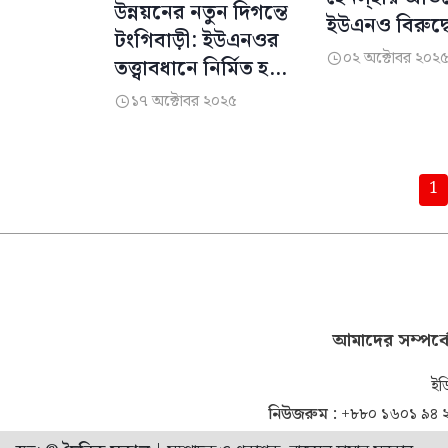
উন্নয়নের নতুন দিগন্তে
ইউএনও বিরুদ্ধ
টংগিবাড়ী: ইউএনওর
মানববন্ধন
০২ অক্টোবর ২০২

তত্ত্বাবধানে নির্মিত হচ্ছে
শিশু পার্ক
১৭ অক্টোবর ২০২৫

পেজিনেশন
1
আমাদের সম্পর্ক
ইড
নিউজরুম :
+৮৮০ ১৬০১ ৯৪ 