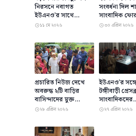
নিরসনে নবাগত
সংবর্ধনা দিল 
ইউএনও’র সাথে
সাংবাদিক ফো
নিসচা’র মতবিনিময়
১১ মে ২০২৬
৩০ এপ্রিল ২০২৬


প্রচারিত নিউজ দেখে
ইউএনও’র সঙ্গ
অবরুদ্ধ ২টি বাড়ির
টঙ্গীবাড়ী প্রেস
বাসিন্দাদের মুক্ত
সাংবাদিকদের
করলেন ইউএনও
মতবিনিময় সভ
২৮ এপ্রিল ২০২৬
২৭ এপ্রিল ২০২৬

