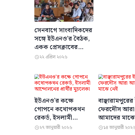
সেনবাগে সাংবাদিকদের
সঙ্গে ইউএনও’র বৈঠক,
একক প্রেসক্লাবের
প্রস্তাব
২২ এপ্রিল ২০২৬

ইউএনও'র কক্ষে
বাঞ্ছারামপুরে
গোপনে কথোপকথন
ফেরদৌস আর
রেকর্ড, ইসলামী
আমাদের মাঝে
আন্দোলনের প্রার্থীর
২৭ জানুয়ারী ২০২৬
১৪ জানুয়ারী ২০২


মুচলেকা