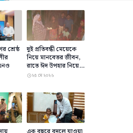
 শ্রেষ্ঠ
দুই প্রতিবন্ধী মেয়েকে
লীর
নিয়ে মানবেতর জীবন,
এনও
রাতে ঈদ উপহার নিয়ে
হাজির ইউএনও
২৫ মে ২০২৬

ায়
এক বছরে বদলে যাওয়া