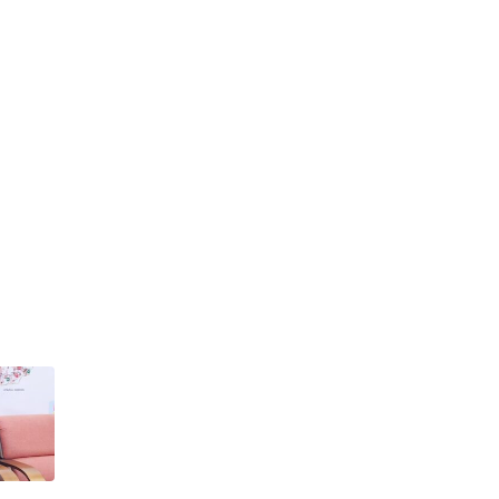
আইনি নোটিশ দিলেন
আসিফ মাহমুদ
নেত্রকোনায় ভাড়া বাসা
থেকে ওয়ালটন কর্মীর
রক্তাক্ত লাশ উদ্ধার
জুলাই শহীদদের স্মরণে
বড়লেখায় মাসব্যাপী
নিসচার বৃক্ষরোপণ
কর্মসূচির উদ্বোধন
পুকুরের মাছ চুরির বিরোধে
বড় ভাইয়ের মারধরে ছোট
ভাইয়ের মৃত্যু
জিয়ানগরে ফেরিঘাটে
দুর্ঘটনা, নদীতে পড়ে ৩