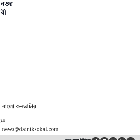
লাখ টাকার গরুর মৃত্যু
উএনওর
েবী
বাংলা কনভার্টার
২১৫
|
news@dainiksokal.com