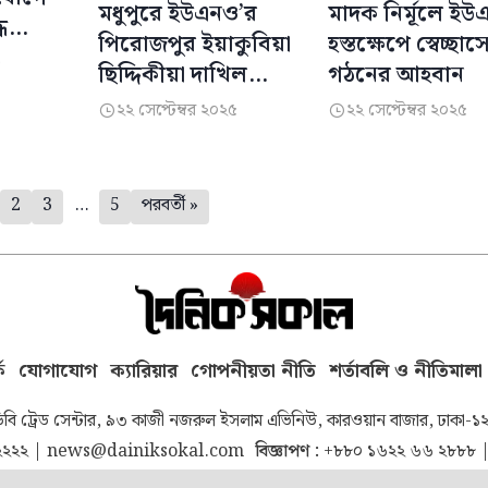
মধুপুরে ইউএনও’র
মাদক নির্মূলে ই
ে
পিরোজপুর ইয়াকুবিয়া
হস্তক্ষেপে স্বেচ্ছাস
৫
ছিদ্দিকীয়া দাখিল
গঠনের আহবান
মাদরাসা পরিদর্শন
২২ সেপ্টেম্বর ২০২৫
২২ সেপ্টেম্বর ২০২৫


2
3
…
5
পরবর্তী »
ে
যোগাযোগ
ক্যারিয়ার
গোপনীয়তা নীতি
শর্তাবলি ও নীতিমালা
িবি ট্রেড সেন্টার, ৯৩ কাজী নজরুল ইসলাম এভিনিউ, কারওয়ান বাজার, ঢাকা-১
২২২২
|
news@dainiksokal.com
বিজ্ঞাপণ :
+৮৮০ ১৬২২ ৬৬ ২৮৮৮