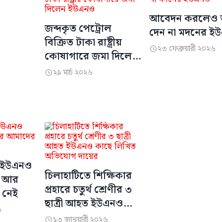
আবেদন করলেও ত
জব্দকৃত পেট্রোল
দেন না মদনের ই
বিক্রিত টাকা রাষ্ট্রীয়
২৩ ফেব্রুয়ারী ২০২৬

কোষাগারে জমা দিলেন
ইউএনও
২৯ মার্চ ২০২৬

র ইউএনও
চিলাহাটিতে শিক্ষিকার
া আর
প্রহারে চতুর্থ শ্রেণীর ৩
 নেই
ছাত্রী আহত ইউএনও
৬
কাছে লিখিত অভিযোগ
১৩ জানুয়ারী ২০২৬
