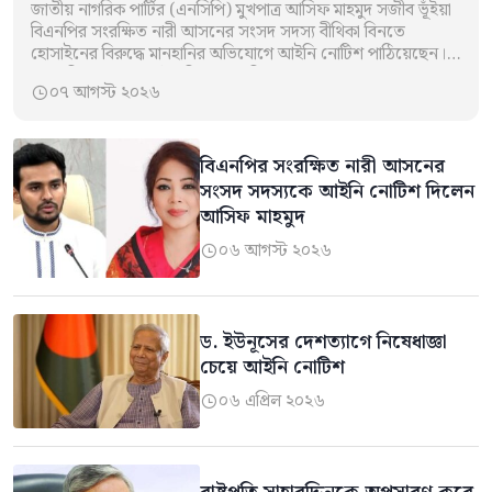
জাতীয় নাগরিক পার্টির (এনসিপি) মুখপাত্র আসিফ মাহমুদ সজীব ভূঁইয়া
বিএনপির সংরক্ষিত নারী আসনের সংসদ সদস্য বীথিকা বিনতে
হোসাইনের বিরুদ্ধে মানহানির অভিযোগে আইনি নোটিশ পাঠিয়েছেন।
বৃহস্পতিবার (৬ আগস্ট) নিজের ভেরিফায়েড ফেসবুক…
০৭ আগস্ট ২০২৬

বিএনপির সংরক্ষিত নারী আসনের
সংসদ সদস্যকে আইনি নোটিশ দিলেন
আসিফ মাহমুদ
০৬ আগস্ট ২০২৬

ড. ইউনূসের দেশত্যাগে নিষেধাজ্ঞা
চেয়ে আইনি নোটিশ
০৬ এপ্রিল ২০২৬
