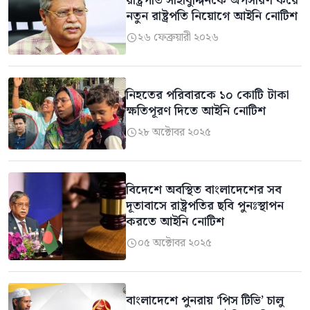
রাষ্ট্রপতি সাহাবুদ্দিনকে অপসারণ করে
নতুন রাষ্ট্রপতি নিয়োগে আইনি নোটিশ
২৬ ফেব্রুয়ারী ২০২৬

নিহতের পরিবারকে ১০ কোটি টাকা
ক্ষতিপূরণ দিতে আইনি নোটিশ
২৮ অক্টোবর ২০২৫

বিদেশে অবস্থিত বাংলাদেশের সব
দূতাবাসে রাষ্ট্রপতির ছবি পুনঃস্থাপন
করতে আইনি নোটিশ
০৫ অক্টোবর ২০২৫

বাংলাদেশে পুনরায় ‘পিস টিভি’ চালু