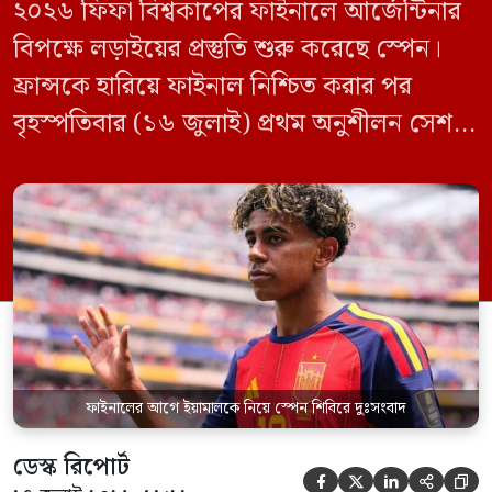
২০২৬ ফিফা বিশ্বকাপের ফাইনালে আর্জেন্টিনার
বিপক্ষে লড়াইয়ের প্রস্তুতি শুরু করেছে স্পেন।
ফ্রান্সকে হারিয়ে ফাইনাল নিশ্চিত করার পর
বৃহস্পতিবার (১৬ জুলাই) প্রথম অনুশীলন সেশনে
মাঠে নামে লা রোজারা। তবে দলের দুই
গুরুত্বপূর্ণ ফুটবলার লামিনে ইয়ামাল ও পেদ্রো
পোরোকে মূল অনুশীলনে দেখা যায়নি। স্প্যানিশ
কোচিং স্টাফ জানিয়েছে, টানা ম্যাচ খেলার ফলে
পেশিতে অতিরিক্ত চাপ অনুভব করায়
সতর্কতামূলক […]
ফাইনালের আগে ইয়ামালকে নিয়ে স্পেন শিবিরে দুঃসংবাদ
ডেস্ক রিপোর্ট




