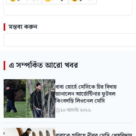
মন্তব্য করুন
এ সম্পর্কিত আরো খবর
বাবা হোর্হে মেসিকে চির বিদায়
জানালেন আর্জেন্টিনার ফুটবল
কিংবদন্তি লিওনেল মেসি
১০ আগস্ট ২০২৬

বাবাকে হারিয়ে নীরব মেসি,শেষবিদায়