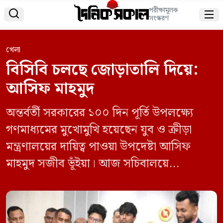
পরীক্ষামূলক


সংস্করণ
খেলা
বিসিবি চলছে জোড়াতালি দিয়ে:
আসিফ মাহমুদ
অন্তর্বর্তী সরকারের ১০০ দিন পূর্তি উপলক্ষ্যে
গণমাধ্যমের মুখোমুখি হয়েছেন যুব ও ক্রীড়া
মন্ত্রণালয়ের দায়িত্ব পাওয়া উপদেষ্টা আসিফ
মাহমুদ সজীব ভূঁইয়া। আজ সচিবালয়ে
আয়োজিত সংবাদ সম্মেলনে বিসিবি প্রসঙ্গে এক
প্রশ্নের জবাবে বলেন, বাংলাদেশ ক্রিকেট বোর্ড
(বিসিবি) জোড়াতালি দিয়ে চলছে। দেশের