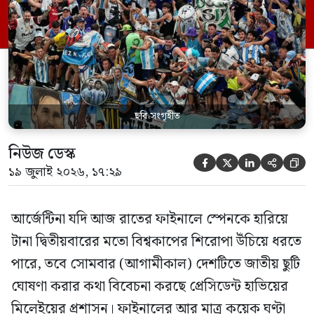
ঘণ্টা বাকি থাকতে সরকারের নীতিনির্ধারণী মহলে
এই নিয়ে জোর গুঞ্জন ও প্রস্তুতি চলছে।
আর্জেন্টাইন সংবাদপত্র ক্লারিন-এর প্রতিবেদন
অনুযায়ী, ছুটি ঘোষণার বিষয়টি […]
ছবি সংগৃহীত
নিউজ ডেস্ক





১৯ জুলাই ২০২৬, ১৭:২৯
আর্জেন্টিনা যদি আজ রাতের ফাইনালে স্পেনকে হারিয়ে
টানা দ্বিতীয়বারের মতো বিশ্বকাপের শিরোপা উঁচিয়ে ধরতে
পারে, তবে সোমবার (আগামীকাল) দেশটিতে জাতীয় ছুটি
ঘোষণা করার কথা বিবেচনা করছে প্রেসিডেন্ট হাভিয়ের
মিলেইয়ের প্রশাসন। ফাইনালের আর মাত্র কয়েক ঘণ্টা