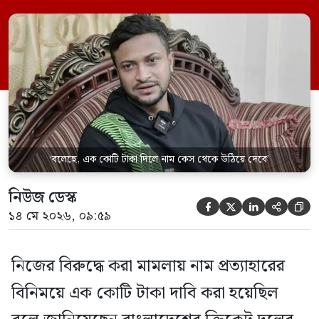
সাক্ষাৎকারে দেশের রাজনীতি, মামলা, জাতীয়
দলে ফেরা এবং নিজের বর্তমান জীবন নিয়ে
খোলামেলা আলোচনায় তিনি এমন দাবি করেন।
২০২৪ সালের ৫ আগস্ট আওয়ামী লীগ […]
‘বলেছে, এক কোটি টাকা দিলে নাম কেস থেকে উঠিয়ে দেবে’
নিউজ ডেস্ক





১৪ মে ২০২৬, ০৯:৫৯
নিজের বিরুদ্ধে করা মামলায় নাম প্রত্যাহারের
বিনিময়ে এক কোটি টাকা দাবি করা হয়েছিল