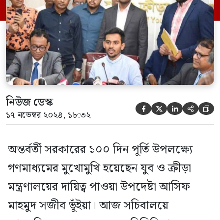
অন্যতম শীর্ষ ফেডারেশন ক্রিকেট বোর্ড। গত ৫
আগস্টের গণঅভ্যুত্থানের পর অন্য সেক্টরের মতো
বিসিবিতেও রদবদল হয়েছে। […]
নিউজ ডেস্ক





১৭ নভেম্বর ২০২৪, ১৮:৩২
অন্তর্বর্তী সরকারের ১০০ দিন পূর্তি উপলক্ষ্যে
গণমাধ্যমের মুখোমুখি হয়েছেন যুব ও ক্রীড়া
মন্ত্রণালয়ের দায়িত্ব পাওয়া উপদেষ্টা আসিফ
মাহমুদ সজীব ভূঁইয়া। আজ সচিবালয়ে