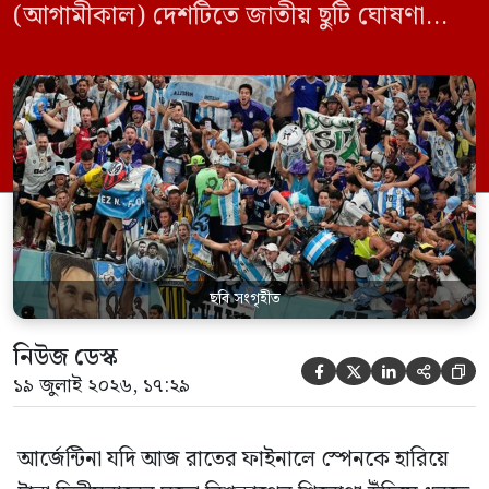
(আগামীকাল) দেশটিতে জাতীয় ছুটি ঘোষণা
করার কথা বিবেচনা করছে প্রেসিডেন্ট হাভিয়ের
মিলেইয়ের প্রশাসন। ফাইনালের আর মাত্র কয়েক
ঘণ্টা বাকি থাকতে সরকারের নীতিনির্ধারণী মহলে
এই নিয়ে জোর গুঞ্জন ও প্রস্তুতি চলছে।
আর্জেন্টাইন সংবাদপত্র ক্লারিন-এর প্রতিবেদন
অনুযায়ী, ছুটি ঘোষণার বিষয়টি […]
ছবি সংগৃহীত
নিউজ ডেস্ক





১৯ জুলাই ২০২৬, ১৭:২৯
আর্জেন্টিনা যদি আজ রাতের ফাইনালে স্পেনকে হারিয়ে