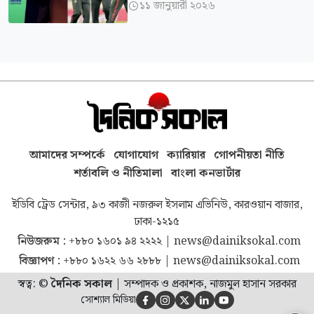
১১ জানুয়ারী ২০২৬

আমাদের সম্পর্কে
যোগাযোগ
ক্যারিয়ার
গোপনীয়তা নীতি
শর্তাবলি ও নীতিমালা
বাংলা কনভার্টার
ইডিবি ট্রেড সেন্টার, ৯৩ কাজী নজরুল ইসলাম এভিনিউ, কারওয়ান বাজার,
ঢাকা-১২১৫
নিউজরুম :
+৮৮০ ১৬০১ ৯৪ ২২২২
|
news@dainiksokal.com
বিজ্ঞাপণ :
+৮৮০ ১৬২২ ৬৬ ২৮৮৮
|
news@dainiksokal.com
স্বত্ব: ©
দৈনিক সকাল
|
সম্পাদক ও প্রকাশক, নাজমুল হাসান সরকার
সোশ্যাল মিডিয়া




