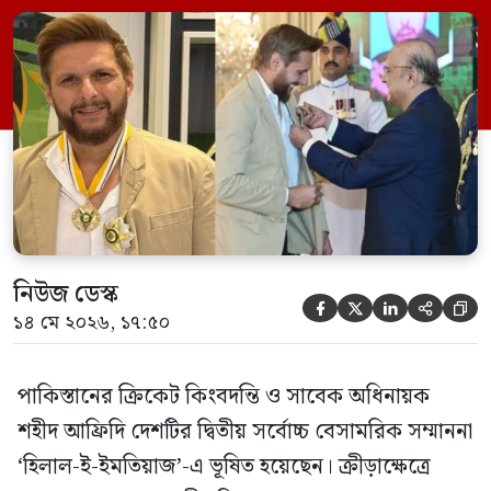
পাকিস্তানের রাষ্ট্রপতি ভবনে (আইওয়ান-এ-সদর)
আয়োজিত এক জমকালো অনুষ্ঠানে রাষ্ট্রপতি
আসিফ আলি জারদারি আফ্রিদির হাতে এ পদক
তুলে দেন। ২০০৯ সালের টি-টোয়েন্টি বিশ্বকাপ
জয়ে পাকিস্তানের ঐতিহাসিক সাফল্যে আফ্রিদির
অসামান্য ভূমিকার […]
নিউজ ডেস্ক





১৪ মে ২০২৬, ১৭:৫০
পাকিস্তানের ক্রিকেট কিংবদন্তি ও সাবেক অধিনায়ক
শহীদ আফ্রিদি দেশটির দ্বিতীয় সর্বোচ্চ বেসামরিক সম্মাননা
‘হিলাল-ই-ইমতিয়াজ’-এ ভূষিত হয়েছেন। ক্রীড়াক্ষেত্রে