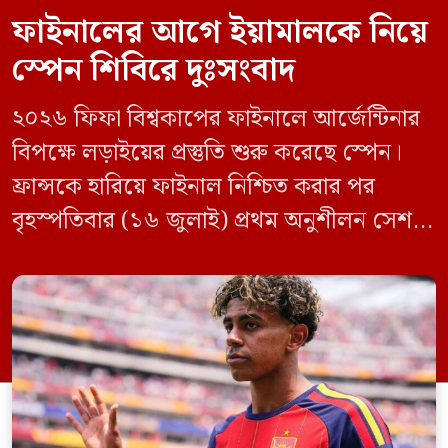
ফাইনালের আগে ইয়ামালকে নিয়ে
স্পেন শিবিরে দুঃসংবাদ
২০২৬ ফিফা বিশ্বকাপের ফাইনালে আর্জেন্টিনার
বিপক্ষে লড়াইয়ের প্রস্তুতি শুরু করেছে স্পেন।
ফ্রান্সকে হারিয়ে ফাইনাল নিশ্চিত করার পর
বৃহস্পতিবার (১৬ জুলাই) প্রথম অনুশীলন সেশনে
মাঠে নামে লা রোজারা। তবে দলের দুই
গুরুত্বপূর্ণ ফুটবলার লামিনে ইয়ামাল ও পেদ্রো
পোরোকে মূল অনুশীলনে দেখা যায়নি। স্প্যানিশ
কোচিং স্টাফ জানিয়েছে, টানা ম্যাচ খেলার ফলে
পেশিতে অতিরিক্ত চাপ অনুভব করায়
সতর্কতামূলক […]