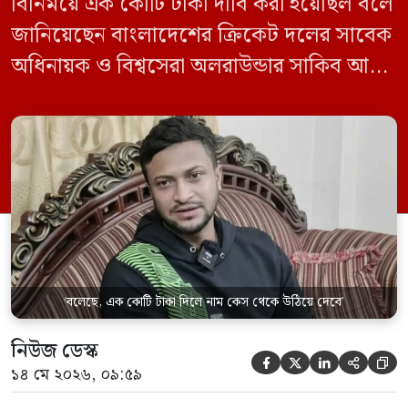
বিনিময়ে এক কোটি টাকা দাবি করা হয়েছিল বলে
জানিয়েছেন বাংলাদেশের ক্রিকেট দলের সাবেক
অধিনায়ক ও বিশ্বসেরা অলরাউন্ডার সাকিব আল
হাসান। সংবাদমাধ্যম প্রথম আলোতে দেওয়া এক
সাক্ষাৎকারে দেশের রাজনীতি, মামলা, জাতীয়
দলে ফেরা এবং নিজের বর্তমান জীবন নিয়ে
খোলামেলা আলোচনায় তিনি এমন দাবি করেন।
২০২৪ সালের ৫ আগস্ট আওয়ামী লীগ […]
‘বলেছে, এক কোটি টাকা দিলে নাম কেস থেকে উঠিয়ে দেবে’
নিউজ ডেস্ক





১৪ মে ২০২৬, ০৯:৫৯