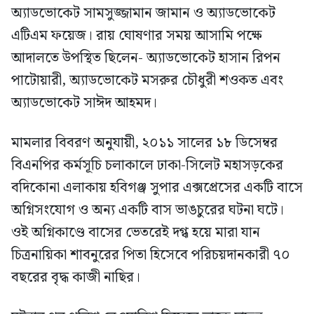
অ্যাডভোকেট সামসুজ্জামান জামান ও অ্যাডভোকেট
এটিএম ফয়েজ। রায় ঘোষণার সময় আসামি পক্ষে
আদালতে উপস্থিত ছিলেন- অ্যাডভোকেট হাসান রিপন
পাটোয়ারী, অ্যাডভোকেট মসরুর চৌধুরী শওকত এবং
অ্যাডভোকেট সাঈদ আহমদ।
মামলার বিবরণ অনুযায়ী, ২০১১ সালের ১৮ ডিসেম্বর
বিএনপির কর্মসূচি চলাকালে ঢাকা-সিলেট মহাসড়কের
বদিকোনা এলাকায় হবিগঞ্জ সুপার এক্সপ্রেসের একটি বাসে
অগ্নিসংযোগ ও অন্য একটি বাস ভাঙচুরের ঘটনা ঘটে।
ওই অগ্নিকাণ্ডে বাসের ভেতরেই দগ্ধ হয়ে মারা যান
চিত্রনায়িকা শাবনুরের পিতা হিসেবে পরিচয়দানকারী ৭০
বছরের বৃদ্ধ কাজী নাছির।