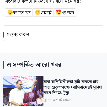
সংবাদটি কতটা নির্ভরযোগ্য বলে মনে হয়?
ভুল মনে হচ্ছে
মোটামুটি
খুব ভালো
মন্তব্য করুন
এ সম্পর্কিত আরো খবর
যারা অস্থিতিশীলতা সৃষ্টি করতে চায়,
তারা প্রকৃতপক্ষে ফ্যাসিবাদেরই সুবিধা
করে দিচ্ছে: টুকু
০৫ আগস্ট ২০২৬
