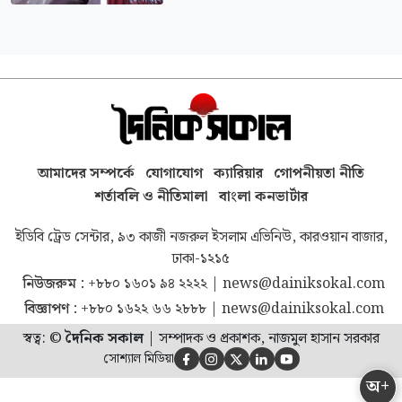
আমাদের সম্পর্কে
যোগাযোগ
ক্যারিয়ার
গোপনীয়তা নীতি
শর্তাবলি ও নীতিমালা
বাংলা কনভার্টার
ইডিবি ট্রেড সেন্টার, ৯৩ কাজী নজরুল ইসলাম এভিনিউ, কারওয়ান বাজার,
ঢাকা-১২১৫
নিউজরুম :
+৮৮০ ১৬০১ ৯৪ ২২২২
|
news@dainiksokal.com
বিজ্ঞাপণ :
+৮৮০ ১৬২২ ৬৬ ২৮৮৮
|
news@dainiksokal.com
স্বত্ব: ©
দৈনিক সকাল
|
সম্পাদক ও প্রকাশক, নাজমুল হাসান সরকার
সোশ্যাল মিডিয়া





অ+