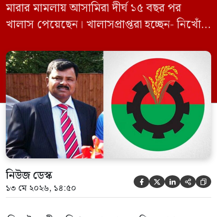
মারার মামলায় আসামিরা দীর্ঘ ১৫ বছর পর
খালাস পেয়েছেন। খালাসপ্রাপ্তরা হচ্ছেন- নিখোঁজ
বিএনপি নেতা এম ইলিয়াস আলী ও ছাত্রদল নেতা
ইফতেখার আহমদ দিনারসহ ৩৮ জন নেতাকর্মী।
মঙ্গলবার দুপুরে মামলার দীর্ঘ শুনানি ও সাক্ষ্য-
প্রমাণ জেরা শেষে আসামিরা নির্দোষ প্রমাণিত
হওয়ায় খালাস দেন বিচারক। মানবপাচার […]
নিউজ ডেস্ক





১৩ মে ২০২৬, ১৪:৫০