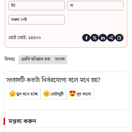
হ্যাঁ
না
মন্তব্য নেই
মোট ভোট: ১৪৫০০





বিষয়ঃ
এমপি মনিরুল হক
সংসদ
সংবাদটি কতটা নির্ভরযোগ্য বলে মনে হয়?
ভুল মনে হচ্ছে
মোটামুটি
খুব ভালো
মন্তব্য করুন