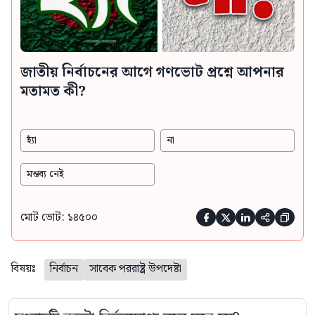
জাতীয় নির্বাচনের আগে গণভোট প্রশ্নে আপনার
মতামত কী?
হ্যাঁ
না
মন্তব্য নেই
মোট ভোট: ১৪৫০০





বিষয়ঃ
নির্বাচন
সাবেক পররাষ্ট্র উপদেষ্টা