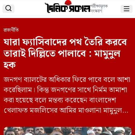
পরীক্ষামূলক


সংস্করণ
রাজনীতি
যারা ফ্যাসিবাদের পথ তৈরি করবে
তারাই দিল্লিতে পালাবে : মামুনুল
হক
জনগণ ব্যালটের অধিকার ফিরে পাবে বলে আশা
করেছিলাম। কিন্তু জনগণের সাথে নির্মম তামাশা
করা হয়েছে বলে মন্তব্য করেছেন বাংলাদেশ
খেলাফত মজলিসের আমির মাওলানা মামুনুল
হক। তিনি বলেন, এই নির্বাচনের পর সারা দেশে
পৈশাচিকতা হয়েছে। নারীদের নিপীড়ন, বাড়িঘর