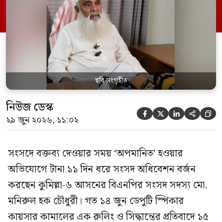
পর্যন্ত তিনি সংসদে যাননি। মনিরুল হক চৌধুরী
বলেন, ‘আমাকে সংসদে অপমান করা হয়েছে।
স্পিকার ফোন […]
ছবি সংগৃহীত
নিউজ ডেস্ক





২৯ জুন ২০২৬, ১১:০২
সংসদে বক্তব্য দেওয়ার সময় ‘অপমানিত’ হওয়ার
অভিযোগে টানা ১১ দিন ধরে সংসদ অধিবেশন বর্জন
করছেন কুমিল্লা-৬ আসনের বিএনপির সংসদ সদস্য মো.
মনিরুল হক চৌধুরী। গত ১৪ জুন ডেপুটি স্পিকার
কায়সার কামালের এক রুলিং ও সিদ্ধান্তের প্রতিবাদে ১৫