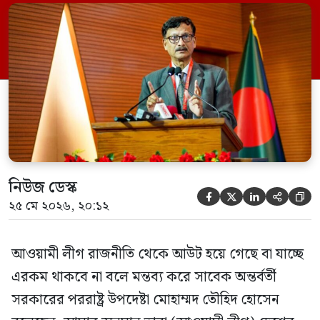
নির্বাচনে অংশ নেবে। সম্প্রতি দেশের একটি
বেসরকারি টেলিভিশনে দেয়া সাক্ষাৎকারে তিনি
এসব কথা বলেন। আওয়ামী লীগ সরকারের সময়
হওয়া অত্যাচার-নিপীড়ন মানুষ ভুলে যাবে এমন
[…]
নিউজ ডেস্ক





২৫ মে ২০২৬, ২০:১২
আওয়ামী লীগ রাজনীতি থেকে আউট হয়ে গেছে বা যাচ্ছে
এরকম থাকবে না বলে মন্তব্য করে সাবেক অন্তর্বর্তী
সরকারের পররাষ্ট্র উপদেষ্টা মোহাম্মদ তৌহিদ হোসেন