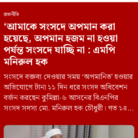
রাজনীতি
‘আমাকে সংসদে অপমান করা
হয়েছে, অপমান হজম না হওয়া
পর্যন্ত সংসদে যাচ্ছি না : এমপি
মনিরুল হক
সংসদে বক্তব্য দেওয়ার সময় ‘অপমানিত’ হওয়ার
অভিযোগে টানা ১১ দিন ধরে সংসদ অধিবেশন
বর্জন করছেন কুমিল্লা-৬ আসনের বিএনপির
সংসদ সদস্য মো. মনিরুল হক চৌধুরী। গত ১৪
জুন ডেপুটি স্পিকার কায়সার কামালের এক
রুলিং ও সিদ্ধান্তের প্রতিবাদে ১৫ থেকে ২৫ জুন