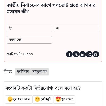
জাতীয় নির্বাচনের আগে গণভোট প্রশ্নে আপনার
মতামত কী?
হ্যাঁ
না
মন্তব্য নেই
মোট ভোট: ১৪৫০০





বিষয়ঃ
ফ্যাসিবাদ
মামুনুল হক
সংবাদটি কতটা নির্ভরযোগ্য বলে মনে হয়?
ভুল মনে হচ্ছে
মোটামুটি
খুব ভালো