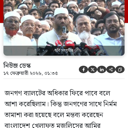
জ্বালানোর মাধ্যমে ফ্যাসিবাদ ফেরানোর চেষ্টা
চলছে। কিন্তু জনগণ ফ্যাসিবাদ প্রতিরোধ করবে।
যারা ফ্যাসিবাদের পথ তৈরি করবে তারাই সে […]
ছবি সংগৃহীত
নিউজ ডেস্ক





১৭ ফেব্রুয়ারী ২০২৬, ০১:৩৫
জনগণ ব্যালটের অধিকার ফিরে পাবে বলে
আশা করেছিলাম। কিন্তু জনগণের সাথে নির্মম
তামাশা করা হয়েছে বলে মন্তব্য করেছেন
বাংলাদেশ খেলাফত মজলিসের আমির