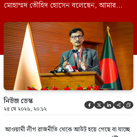
মোহাম্মদ তৌহিদ হোসেন বলেছেন, আমার
অনুমান তারা (আওয়ামী লীগ) দেশের আগামী
নির্বাচনে অংশ নেবে। সম্প্রতি দেশের একটি
বেসরকারি টেলিভিশনে দেয়া সাক্ষাৎকারে তিনি
এসব কথা বলেন। আওয়ামী লীগ সরকারের সময়
হওয়া অত্যাচার-নিপীড়ন মানুষ ভুলে যাবে এমন
[…]
নিউজ ডেস্ক





২৫ মে ২০২৬, ২০:১২
আওয়ামী লীগ রাজনীতি থেকে আউট হয়ে গেছে বা যাচ্ছে