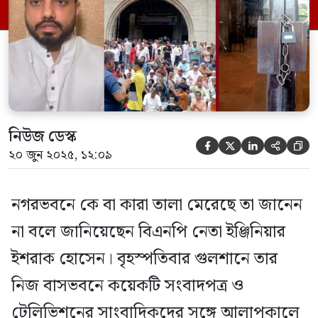
মেয়র ঘোষণা করেছেন। শপথ পড়াতে আইনি
কোনো বাধা ছিল না। কিন্তু অন্তর্বর্তী […]
নিউজ ডেস্ক





২০ জুন ২০২৫, ১২:০৯
নগরভবনে কে বা কারা তালা মেরেছে তা জানেন
না বলে জানিয়েছেন বিএনপি নেতা ইঞ্জিনিয়ার
ইশরাক হোসেন। বৃহস্পতিবার গুলশানে তার
নিজ বাসভবনে কয়েকটি সংবাদপত্র ও
টেলিভিশনের সাংবাদিকদের সঙ্গে আলাপকালে