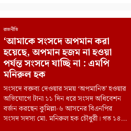
রাজনীতি
‘আমাকে সংসদে অপমান করা
হয়েছে, অপমান হজম না হওয়া
পর্যন্ত সংসদে যাচ্ছি না : এমপি
মনিরুল হক
সংসদে বক্তব্য দেওয়ার সময় ‘অপমানিত’ হওয়ার
অভিযোগে টানা ১১ দিন ধরে সংসদ অধিবেশন
বর্জন করছেন কুমিল্লা-৬ আসনের বিএনপির
সংসদ সদস্য মো. মনিরুল হক চৌধুরী। গত ১৪
জুন ডেপুটি স্পিকার কায়সার কামালের এক