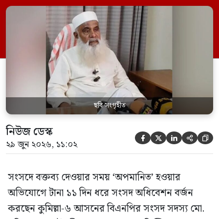
রুলিং ও সিদ্ধান্তের প্রতিবাদে ১৫ থেকে ২৫ জুন
পর্যন্ত তিনি সংসদে যাননি। মনিরুল হক চৌধুরী
বলেন, ‘আমাকে সংসদে অপমান করা হয়েছে।
স্পিকার ফোন […]
ছবি সংগৃহীত
নিউজ ডেস্ক





২৯ জুন ২০২৬, ১১:০২
সংসদে বক্তব্য দেওয়ার সময় ‘অপমানিত’ হওয়ার
অভিযোগে টানা ১১ দিন ধরে সংসদ অধিবেশন বর্জন
করছেন কুমিল্লা-৬ আসনের বিএনপির সংসদ সদস্য মো.