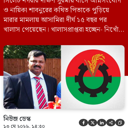
সিলেট নগরীর দক্ষিণ সুরমায় বাসে অগ্নিসংযোগ
ও নায়িকা শাবনুরের কথিত পিতাকে পুড়িয়ে
মারার মামলায় আসামিরা দীর্ঘ ১৫ বছর পর
খালাস পেয়েছেন। খালাসপ্রাপ্তরা হচ্ছেন- নিখোঁজ
বিএনপি নেতা এম ইলিয়াস আলী ও ছাত্রদল নেতা
ইফতেখার আহমদ দিনারসহ ৩৮ জন নেতাকর্মী।
মঙ্গলবার দুপুরে মামলার দীর্ঘ শুনানি ও সাক্ষ্য-
প্রমাণ জেরা শেষে আসামিরা নির্দোষ প্রমাণিত
হওয়ায় খালাস দেন বিচারক। মানবপাচার […]
নিউজ ডেস্ক





১৩ মে ২০২৬, ১৪:৫০