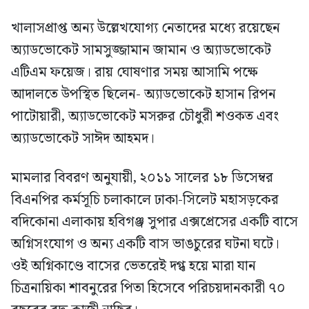
খালাসপ্রাপ্ত অন্য উল্লেখযোগ্য নেতাদের মধ্যে রয়েছেন
অ্যাডভোকেট সামসুজ্জামান জামান ও অ্যাডভোকেট
এটিএম ফয়েজ। রায় ঘোষণার সময় আসামি পক্ষে
আদালতে উপস্থিত ছিলেন- অ্যাডভোকেট হাসান রিপন
পাটোয়ারী, অ্যাডভোকেট মসরুর চৌধুরী শওকত এবং
অ্যাডভোকেট সাঈদ আহমদ।
মামলার বিবরণ অনুযায়ী, ২০১১ সালের ১৮ ডিসেম্বর
বিএনপির কর্মসূচি চলাকালে ঢাকা-সিলেট মহাসড়কের
বদিকোনা এলাকায় হবিগঞ্জ সুপার এক্সপ্রেসের একটি বাসে
অগ্নিসংযোগ ও অন্য একটি বাস ভাঙচুরের ঘটনা ঘটে।
ওই অগ্নিকাণ্ডে বাসের ভেতরেই দগ্ধ হয়ে মারা যান
চিত্রনায়িকা শাবনুরের পিতা হিসেবে পরিচয়দানকারী ৭০