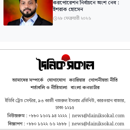
করপোরেশন নির্বাচনে অংশ নেব :
ইশরাক হোসেন
২৮ ফেব্রুয়ারী ২০২৬

আমাদের সম্পর্কে
যোগাযোগ
ক্যারিয়ার
গোপনীয়তা নীতি
শর্তাবলি ও নীতিমালা
বাংলা কনভার্টার
ইডিবি ট্রেড সেন্টার, ৯৩ কাজী নজরুল ইসলাম এভিনিউ, কারওয়ান বাজার,
ঢাকা-১২১৫
নিউজরুম :
+৮৮০ ১৬০১ ৯৪ ২২২২
|
news@dainiksokal.com
বিজ্ঞাপণ :
+৮৮০ ১৬২২ ৬৬ ২৮৮৮
|
news@dainiksokal.com