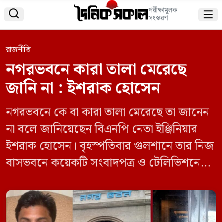
পরীক্ষামূলক


সংস্করণ
রাজনীতি
নগরভবনে কারা তালা মেরেছে
জানি না : ইশরাক হোসেন
নগরভবনে কে বা কারা তালা মেরেছে তা জানেন
না বলে জানিয়েছেন বিএনপি নেতা ইঞ্জিনিয়ার
ইশরাক হোসেন। বৃহস্পতিবার গুলশানে তার নিজ
বাসভবনে কয়েকটি সংবাদপত্র ও টেলিভিশনের
সাংবাদিকদের সঙ্গে আলাপকালে তিনি এ কথা
জানান। ইঞ্জিনিয়ার ইশরাক বলেন, আদালতের
রায়ের পর নির্বাচন কমিশন গেজেট করে তাকে