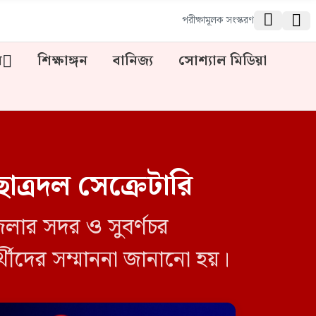


পরীক্ষামূলক সংস্করণ
ন
শিক্ষাঙ্গন
বানিজ্য
সোশ্যাল মিডিয়া
 ছাত্রদল সেক্রেটারি
লার সদর ও সুবর্ণচর
র্থীদের সম্মাননা জানানো হয়।