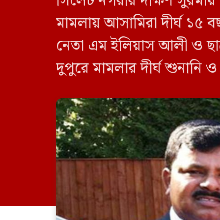
সিলেট নগরীর দক্ষিণ সুরমায়
মামলায় আসামিরা দীর্ঘ ১৫ ব
নেতা এম ইলিয়াস আলী ও ছা
দুপুরে মামলার দীর্ঘ শুনানি 
দেন বিচারক। মানবপাচার [