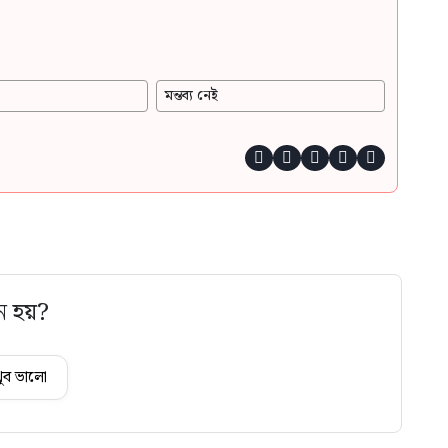
মন্তব্য নেই





ে হয়?
ুব ভালো