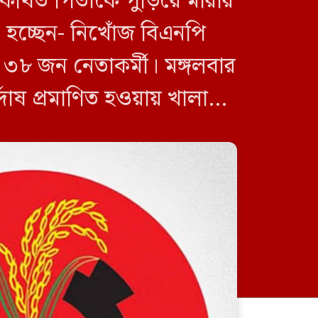
 কথিত পিতাকে পুড়িয়ে মারার
া হচ্ছেন- নিখোঁজ বিএনপি
৮ জন নেতাকর্মী। মঙ্গলবার
র্দোষ প্রমাণিত হওয়ায় খালাস
জুলাই শহীদদের স্মরণে বড়লেখায়
মাসব্যাপী নিসচার বৃক্ষরোপণ
কর্মসূচির উদ্বোধন