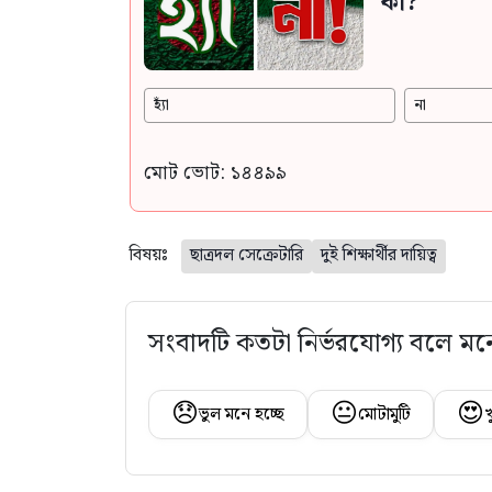
কী?
হ্যাঁ
না
মোট ভোট: ১৪৪৯৯
বিষয়ঃ
ছাত্রদল সেক্রেটারি
দুই শিক্ষার্থীর দায়িত্ব
সংবাদটি কতটা নির্ভরযোগ্য বলে মন
😞
😐
😍
ভুল মনে হচ্ছে
মোটামুটি
খ