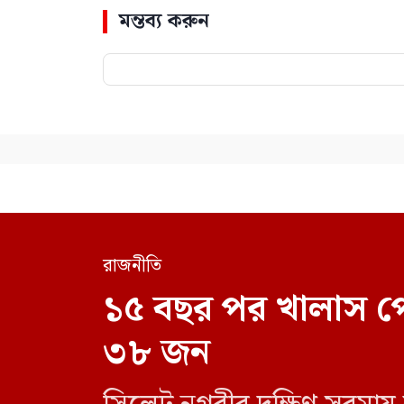
মন্তব্য করুন
রাজনীতি
১৫ বছর পর খালাস প
৩৮ জন