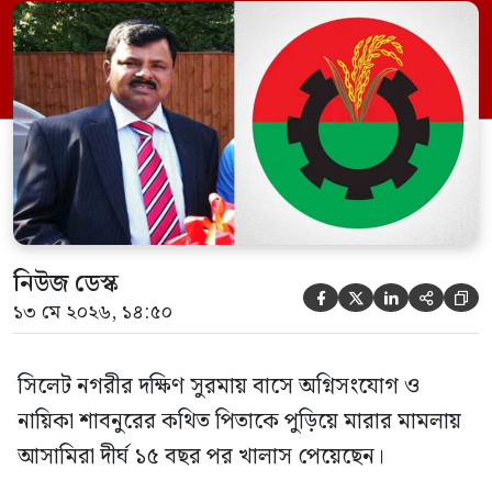
ইফতেখার আহমদ দিনারসহ ৩৮ জন নেতাকর্মী।
মঙ্গলবার দুপুরে মামলার দীর্ঘ শুনানি ও সাক্ষ্য-
প্রমাণ জেরা শেষে আসামিরা নির্দোষ প্রমাণিত
হওয়ায় খালাস দেন বিচারক। মানবপাচার […]
নিউজ ডেস্ক





১৩ মে ২০২৬, ১৪:৫০
সিলেট নগরীর দক্ষিণ সুরমায় বাসে অগ্নিসংযোগ ও
নায়িকা শাবনুরের কথিত পিতাকে পুড়িয়ে মারার মামলায়
আসামিরা দীর্ঘ ১৫ বছর পর খালাস পেয়েছেন।