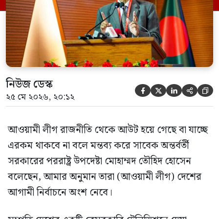
হওয়া অত্যাচার-নিপীড়ন মানুষ ভুলে যাবে এমন
[…]
নিউজ ডেস্ক





২৫ মে ২০২৬, ২০:১২
আওয়ামী লীগ রাজনীতি থেকে আউট হয়ে গেছে বা যাচ্ছে
এরকম থাকবে না বলে মন্তব্য করে সাবেক অন্তর্বর্তী
সরকারের পররাষ্ট্র উপদেষ্টা মোহাম্মদ তৌহিদ হোসেন
বলেছেন, আমার অনুমান তারা (আওয়ামী লীগ) দেশের
আগামী নির্বাচনে অংশ নেবে।