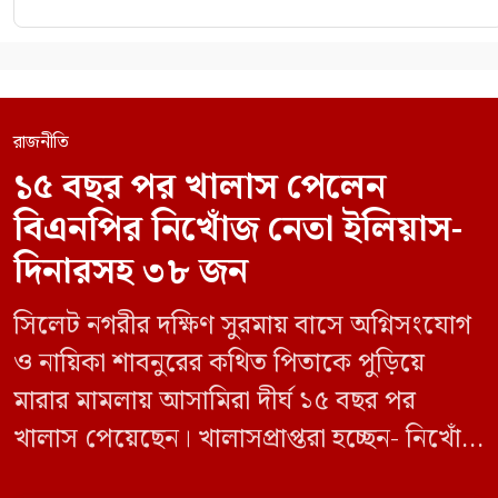
রাজনীতি
১৫ বছর পর খালাস পেলেন
বিএনপির নিখোঁজ নেতা ইলিয়াস-
দিনারসহ ৩৮ জন
সিলেট নগরীর দক্ষিণ সুরমায় বাসে অগ্নিসংযোগ
ও নায়িকা শাবনুরের কথিত পিতাকে পুড়িয়ে
মারার মামলায় আসামিরা দীর্ঘ ১৫ বছর পর
খালাস পেয়েছেন। খালাসপ্রাপ্তরা হচ্ছেন- নিখোঁজ
বিএনপি নেতা এম ইলিয়াস আলী ও ছাত্রদল নেতা