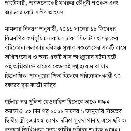
পাটোয়ারী, অ্যাডভোকেট মসরুর চৌধুরী শওকত এবং
অ্যাডভোকেট সাঈদ আহমদ।
মামলার বিবরণ অনুযায়ী, ২০১১ সালের ১৮ ডিসেম্বর
বিএনপির কর্মসূচি চলাকালে ঢাকা-সিলেট মহাসড়কের
বদিকোনা এলাকায় হবিগঞ্জ সুপার এক্সপ্রেসের একটি বাসে
অগ্নিসংযোগ ও অন্য একটি বাস ভাঙচুরের ঘটনা ঘটে।
ওই অগ্নিকাণ্ডে বাসের ভেতরেই দগ্ধ হয়ে মারা যান
চিত্রনায়িকা শাবনুরের পিতা হিসেবে পরিচয়দানকারী ৭০
বছরের বৃদ্ধ কাজী নাছির।
ঘটনার পর পুলিশ বেওয়ারিশ হিসেবে তাকে দাফন
করলেও ১৩ দিন পর ২০১২ সালের ১ জানুয়ারি নিহতের
দ্বিতীয় স্ত্রী জ্যোৎস্না বেগম দক্ষিণ সুরমা থানায় এসে ছবি ও
ব্যবহার্য জিনিসপত্র দেখে স্বামীর পরিচয় শনাক্ত করেন।