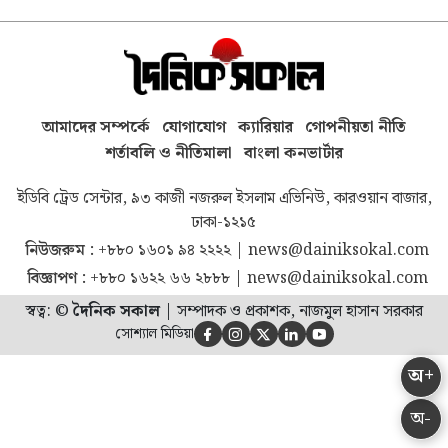
আমাদের সম্পর্কে
যোগাযোগ
ক্যারিয়ার
গোপনীয়তা নীতি
শর্তাবলি ও নীতিমালা
বাংলা কনভার্টার
ইডিবি ট্রেড সেন্টার, ৯৩ কাজী নজরুল ইসলাম এভিনিউ, কারওয়ান বাজার,
ঢাকা-১২১৫
নিউজরুম :
+৮৮০ ১৬০১ ৯৪ ২২২২
|
news@dainiksokal.com
বিজ্ঞাপণ :
+৮৮০ ১৬২২ ৬৬ ২৮৮৮
|
news@dainiksokal.com
স্বত্ব: ©
দৈনিক সকাল
|
সম্পাদক ও প্রকাশক, নাজমুল হাসান সরকার
সোশ্যাল মিডিয়া





অ+
অ-