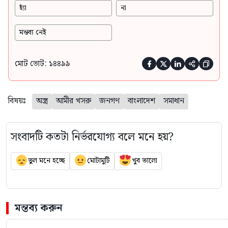
হ্যাঁ
না
মন্তব্য নেই
মোট ভোট: ১৪৪৯৯





বিষয়ঃ
অস্ত্র
আমীর খসরু
জনগণ
বাংলাদেশ
সমাধান
সংবাদটি কতটা নির্ভরযোগ্য বলে মনে হয়?
ভুল মনে হচ্ছে
মোটামুটি
খুব ভালো
মন্তব্য করুন