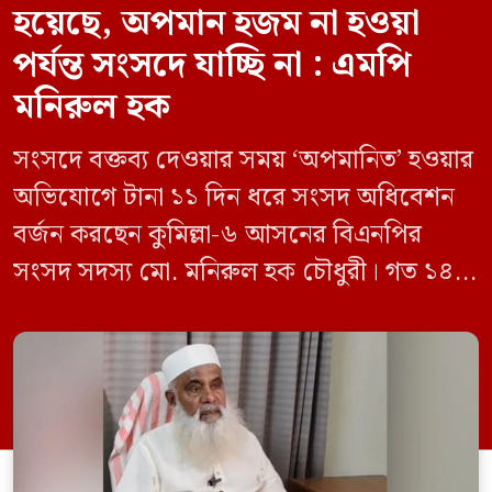
হয়েছে, অপমান হজম না হওয়া
পর্যন্ত সংসদে যাচ্ছি না : এমপি
মনিরুল হক
সংসদে বক্তব্য দেওয়ার সময় ‘অপমানিত’ হওয়ার
অভিযোগে টানা ১১ দিন ধরে সংসদ অধিবেশন
বর্জন করছেন কুমিল্লা-৬ আসনের বিএনপির
সংসদ সদস্য মো. মনিরুল হক চৌধুরী। গত ১৪
জুন ডেপুটি স্পিকার কায়সার কামালের এক
রুলিং ও সিদ্ধান্তের প্রতিবাদে ১৫ থেকে ২৫ জুন
পর্যন্ত তিনি সংসদে যাননি। মনিরুল হক চৌধুরী
বলেন, ‘আমাকে সংসদে অপমান করা হয়েছে।
স্পিকার ফোন […]