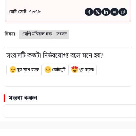
মোট ভোট: ৭৩৭৮





বিষয়ঃ
এমপি মনিরুল হক
সংসদ
সংবাদটি কতটা নির্ভরযোগ্য বলে মনে হয়?
ভুল মনে হচ্ছে
মোটামুটি
খুব ভালো
মন্তব্য করুন