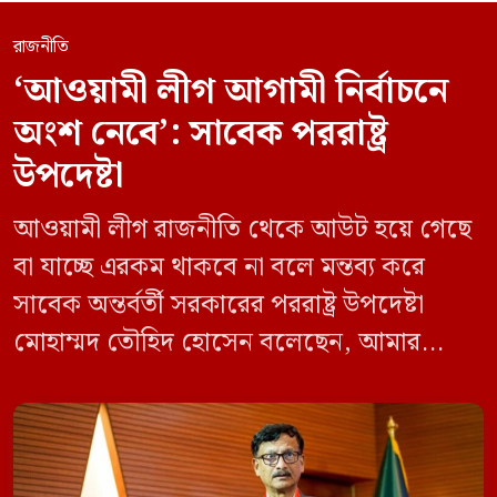
রাজনীতি
‘আওয়ামী লীগ আগামী নির্বাচনে
অংশ নেবে’: সাবেক পররাষ্ট্র
উপদেষ্টা
আওয়ামী লীগ রাজনীতি থেকে আউট হয়ে গেছে
বা যাচ্ছে এরকম থাকবে না বলে মন্তব্য করে
সাবেক অন্তর্বর্তী সরকারের পররাষ্ট্র উপদেষ্টা
মোহাম্মদ তৌহিদ হোসেন বলেছেন, আমার
অনুমান তারা (আওয়ামী লীগ) দেশের আগামী
নির্বাচনে অংশ নেবে। সম্প্রতি দেশের একটি
বেসরকারি টেলিভিশনে দেয়া সাক্ষাৎকারে তিনি
এসব কথা বলেন। আওয়ামী লীগ সরকারের সময়