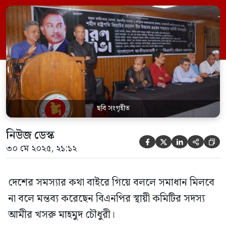
ছবি সংগৃহীত
নিউজ ডেস্ক





৩০ মে ২০২৫, ২১:১২
দেশের সমস্যার কথা বাইরে গিয়ে বললে সমাধান মিলবে
না বলে মন্তব্য করেছেন বিএনপির স্থায়ী কমিটির সদস্য
আমীর খসরু মাহমুদ চৌধুরী।