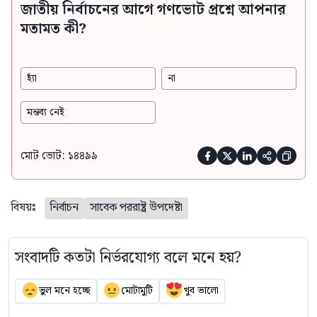
জাতীয় নির্বাচনের আগে গণভোট প্রশ্নে আপনার
মতামত কী?
হ্যাঁ
না
মন্তব্য নেই
মোট ভোট: ১৪৪৯৯





বিষয়ঃ
নির্বাচন
সাবেক পররাষ্ট্র উপদেষ্টা
সংবাদটি কতটা নির্ভরযোগ্য বলে মনে হয়?
ভুল মনে হচ্ছে
মোটামুটি
খুব ভালো