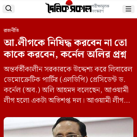
পরীক্ষামূলক


সংস্করণ
রাজনীতি
আ.লীগকে নিষিদ্ধ করবেন না তো
কাকে করবেন, কর্নেল অলির প্রশ্ন
অন্তর্বর্তীকালীন সরকারকে উদ্দেশ্য করে লিবারেল
ডেমোক্রেটিক পার্টির (এলডিপি) প্রেসিডেন্ট ড.
কর্নেল (অব.) অলি আহমদ বলেছেন, আওয়ামী
লীগ হলো একটা অভিশপ্ত দল। আওয়ামী লীগ
হাজার হাজার মানুষকে খুন করেছে। ৩০ হাজার
মানুষকে আহত করেছে। তাহলে আপনারা
আওয়ামী লীগকে নিষিদ্ধ করবেন না তো কাকে