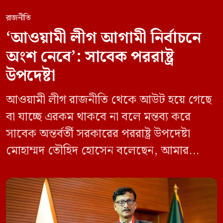
রাজনীতি
‘আওয়ামী লীগ আগামী নির্বাচনে
অংশ নেবে’: সাবেক পররাষ্ট্র
উপদেষ্টা
আওয়ামী লীগ রাজনীতি থেকে আউট হয়ে গেছে
বা যাচ্ছে এরকম থাকবে না বলে মন্তব্য করে
সাবেক অন্তর্বর্তী সরকারের পররাষ্ট্র উপদেষ্টা
মোহাম্মদ তৌহিদ হোসেন বলেছেন, আমার
অনুমান তারা (আওয়ামী লীগ) দেশের আগামী
নির্বাচনে অংশ নেবে। সম্প্রতি দেশের একটি
বেসরকারি টেলিভিশনে দেয়া সাক্ষাৎকারে তিনি
এসব কথা বলেন। আওয়ামী লীগ সরকারের সময়