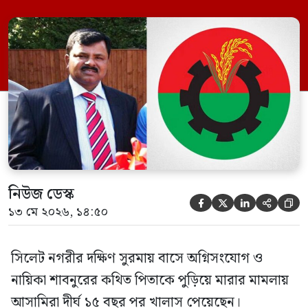
বিএনপি নেতা এম ইলিয়াস আলী ও ছাত্রদল নেতা
ইফতেখার আহমদ দিনারসহ ৩৮ জন নেতাকর্মী।
মঙ্গলবার দুপুরে মামলার দীর্ঘ শুনানি ও সাক্ষ্য-
প্রমাণ জেরা শেষে আসামিরা নির্দোষ প্রমাণিত
হওয়ায় খালাস দেন বিচারক। মানবপাচার […]
নিউজ ডেস্ক





১৩ মে ২০২৬, ১৪:৫০
সিলেট নগরীর দক্ষিণ সুরমায় বাসে অগ্নিসংযোগ ও
নায়িকা শাবনুরের কথিত পিতাকে পুড়িয়ে মারার মামলায়
আসামিরা দীর্ঘ ১৫ বছর পর খালাস পেয়েছেন।