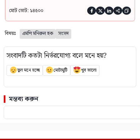
মোট ভোট: ১৪৫০০





বিষয়ঃ
এমপি মনিরুল হক
সংসদ
সংবাদটি কতটা নির্ভরযোগ্য বলে মনে হয়?
ভুল মনে হচ্ছে
মোটামুটি
খুব ভালো
মন্তব্য করুন