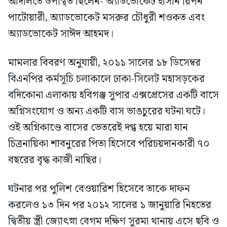
আদালতে উপস্থিত ছিলেন- অ্যাডভোকেট হাসান রিপন
পাটোয়ারী, অ্যাডভোকেট মসরুর চৌধুরী শওকত এবং
অ্যাডভোকেট সাঈদ আহমদ।
মামলার বিবরণ অনুযায়ী, ২০১১ সালের ১৮ ডিসেম্বর
বিএনপির কর্মসূচি চলাকালে ঢাকা-সিলেট মহাসড়কের
বদিকোনা এলাকায় হবিগঞ্জ সুপার এক্সপ্রেসের একটি বাসে
অগ্নিসংযোগ ও অন্য একটি বাস ভাঙচুরের ঘটনা ঘটে।
ওই অগ্নিকাণ্ডে বাসের ভেতরেই দগ্ধ হয়ে মারা যান
চিত্রনায়িকা শাবনুরের পিতা হিসেবে পরিচয়দানকারী ৭০
বছরের বৃদ্ধ কাজী নাছির।
ঘটনার পর পুলিশ বেওয়ারিশ হিসেবে তাকে দাফন
করলেও ১৩ দিন পর ২০১২ সালের ১ জানুয়ারি নিহতের
দ্বিতীয় স্ত্রী জ্যোৎস্না বেগম দক্ষিণ সুরমা থানায় এসে ছবি ও