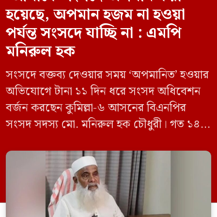
হয়েছে, অপমান হজম না হওয়া
পর্যন্ত সংসদে যাচ্ছি না : এমপি
মনিরুল হক
সংসদে বক্তব্য দেওয়ার সময় ‘অপমানিত’ হওয়ার
অভিযোগে টানা ১১ দিন ধরে সংসদ অধিবেশন
বর্জন করছেন কুমিল্লা-৬ আসনের বিএনপির
সংসদ সদস্য মো. মনিরুল হক চৌধুরী। গত ১৪
জুন ডেপুটি স্পিকার কায়সার কামালের এক
রুলিং ও সিদ্ধান্তের প্রতিবাদে ১৫ থেকে ২৫ জুন
পর্যন্ত তিনি সংসদে যাননি। মনিরুল হক চৌধুরী
বলেন, ‘আমাকে সংসদে অপমান করা হয়েছে।
স্পিকার ফোন […]