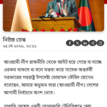
হওয়া অত্যাচার-নিপীড়ন মানুষ ভুলে যাবে এমন
[…]
নিউজ ডেস্ক





২৫ মে ২০২৬, ২০:১২
আওয়ামী লীগ রাজনীতি থেকে আউট হয়ে গেছে বা যাচ্ছে
এরকম থাকবে না বলে মন্তব্য করে সাবেক অন্তর্বর্তী
সরকারের পররাষ্ট্র উপদেষ্টা মোহাম্মদ তৌহিদ হোসেন
বলেছেন, আমার অনুমান তারা (আওয়ামী লীগ) দেশের
আগামী নির্বাচনে অংশ নেবে।
সম্প্রতি দেশের একটি বেসরকারি টেলিভিশনে দেয়া