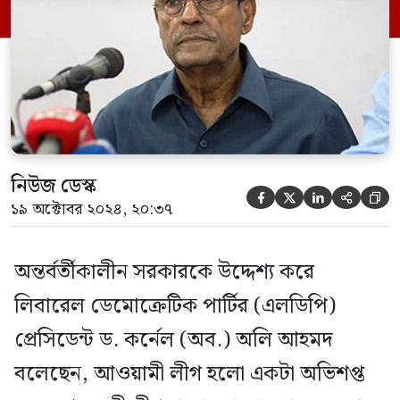
নিষিদ্ধ করবেন? আর কয়টা লাশ পড়লে আপনারা
তাদের নিষিদ্ধ করবেন। জাতীয় পার্টিও দালাল।
[…]
নিউজ ডেস্ক





১৯ অক্টোবর ২০২৪, ২০:৩৭
অন্তর্বর্তীকালীন সরকারকে উদ্দেশ্য করে
লিবারেল ডেমোক্রেটিক পার্টির (এলডিপি)
প্রেসিডেন্ট ড. কর্নেল (অব.) অলি আহমদ
বলেছেন, আওয়ামী লীগ হলো একটা অভিশপ্ত