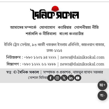
আমাদের সম্পর্কে
যোগাযোগ
ক্যারিয়ার
গোপনীয়তা নীতি
শর্তাবলি ও নীতিমালা
বাংলা কনভার্টার
ইডিবি ট্রেড সেন্টার, ৯৩ কাজী নজরুল ইসলাম এভিনিউ, কারওয়ান বাজার,
ঢাকা-১২১৫
নিউজরুম :
+৮৮০ ১৬০১ ৯৪ ২২২২
|
news@dainiksokal.com
বিজ্ঞাপণ :
+৮৮০ ১৬২২ ৬৬ ২৮৮৮
|
news@dainiksokal.com
স্বত্ব: ©
দৈনিক সকাল
|
সম্পাদক ও প্রকাশক, নাজমুল হাসান সরকার
সোশ্যাল মিডিয়া





অ+
অ-