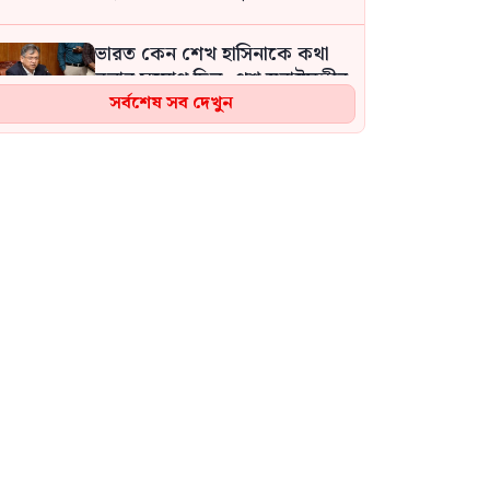
ভারত কেন শেখ হাসিনাকে কথা
বলার সুযোগ দিল, প্রশ্ন স্বরাষ্ট্রমন্ত্রীর
সর্বশেষ সব দেখুন
অন্তর্বর্তী সরকারের উদ্যোগের
বাইরে আপনি এবং আপনার
মন্ত্রণালয় জুলাই শহীদ পরিবারের
জন্য কি কি করেছেন? সারজিস
বিমানবন্দরে ভিআইপি-সিআইপিসহ
সবাইকে তল্লাশির নির্দেশ:
আফরোজা খানম
শেখ হাসিনার দেশে ফেরার গুঞ্জনে
ক্ষতিগ্রস্ত হচ্ছেন নিরীহ নেতাকর্মীরা:
কাদের সিদ্দিকী
আওয়ামী লীগ আমাদের শত্রু নয়,