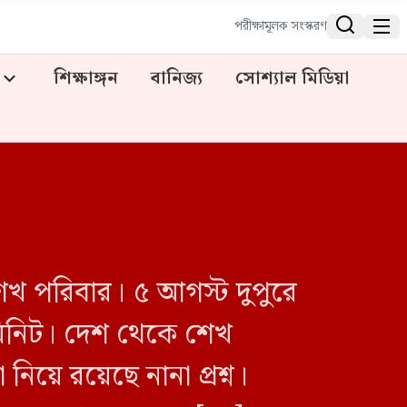


পরীক্ষামূলক সংস্করণ
শিক্ষাঙ্গন
বানিজ্য
সোশ্যাল মিডিয়া
খ পরিবার। ৫ আগস্ট দুপুরে
মিনিট। দেশ থেকে শেখ
য়ে রয়েছে নানা প্রশ্ন।