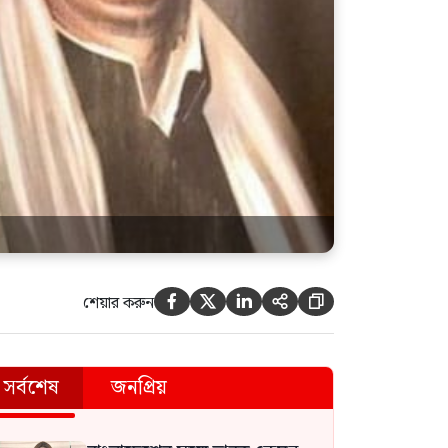
শেয়ার করুন





সর্বশেষ
জনপ্রিয়