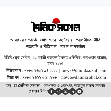
আমাদের সম্পর্কে
যোগাযোগ
ক্যারিয়ার
গোপনীয়তা নীতি
শর্তাবলি ও নীতিমালা
বাংলা কনভার্টার
ইডিবি ট্রেড সেন্টার, ৯৩ কাজী নজরুল ইসলাম এভিনিউ, কারওয়ান বাজার,
ঢাকা-১২১৫
নিউজরুম :
+৮৮০ ১৬০১ ৯৪ ২২২২
|
news@dainiksokal.com
বিজ্ঞাপণ :
+৮৮০ ১৬২২ ৬৬ ২৮৮৮
|
news@dainiksokal.com
স্বত্ব: ©
দৈনিক সকাল
|
সম্পাদক ও প্রকাশক, নাজমুল হাসান সরকার
সোশ্যাল মিডিয়া




