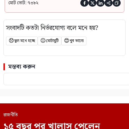
মোট ভোট: ৭৩৮২





সংবাদটি কতটা নির্ভরযোগ্য বলে মনে হয়?
😞
😐
😍
ভুল মনে হচ্ছে
মোটামুটি
খুব ভালো
মন্তব্য করুন
রাজনীতি
১৫ বছর পর খালাস পেলেন