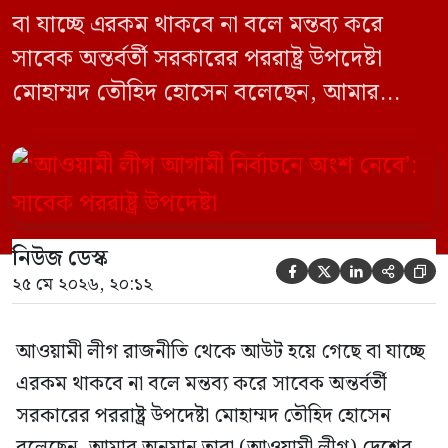
বা যাচ্ছে এরকম থাকবে না বলে মন্তব্য করে
সাবেক অন্তর্বর্তী সরকারের পররাষ্ট্র উপদেষ্টা
মোহাম্মদ তৌহিদ হোসেন বলেছেন, আমার
অনুমান তারা (আওয়ামী লীগ) দেশের আগামী
নির্বাচনে অংশ নেবে। সম্প্রতি দেশের একটি
বেসরকারি টেলিভিশনে দেয়া সাক্ষাৎকারে তিনি
এসব কথা বলেন। আওয়ামী লীগ সরকারের সময়
নিউজ ডেস্ক
হওয়া অত্যাচার-নিপীড়ন মানুষ ভুলে যাবে এমন





২৫ মে ২০২৬, ২০:১২
[…]
আওয়ামী লীগ রাজনীতি থেকে আউট হয়ে গেছে বা যাচ্ছে
এরকম থাকবে না বলে মন্তব্য করে সাবেক অন্তর্বর্তী
সরকারের পররাষ্ট্র উপদেষ্টা মোহাম্মদ তৌহিদ হোসেন