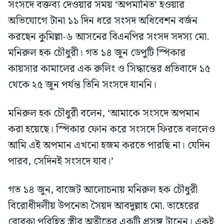
সংসদে বক্তব্য দেওয়ার সময় ‘অপমানিত’ হওয়ার
অভিযোগে টানা ১১ দিন ধরে সংসদ অধিবেশন বর্জন
করছেন কুমিল্লা-৬ আসনের বিএনপির সংসদ সদস্য মো.
মনিরুল হক চৌধুরী। গত ১৪ জুন ডেপুটি স্পিকার
কায়সার কামালের এক রুলিং ও সিদ্ধান্তের প্রতিবাদে ১৫
থেকে ২৫ জুন পর্যন্ত তিনি সংসদে যাননি।
মনিরুল হক চৌধুরী বলেন, ‘আমাকে সংসদে অপমান
করা হয়েছে। স্পিকার ফোন করে সংসদে ফিরতে বললেও
আমি এই অপমান এখনো হজম করতে পারছি না। যেদিন
পারব, সেদিনই সংসদে যাব।’
গত ১৪ জুন, বাজেট আলোচনায় মনিরুল হক চৌধুরী
বিরোধীদলীয় উপনেতা সৈয়দ আবদুল্লাহ মো. তাহেরের
বোরকা পরিহিত স্ত্রীর অতীতের একটি প্রসঙ্গ টানেন। একই