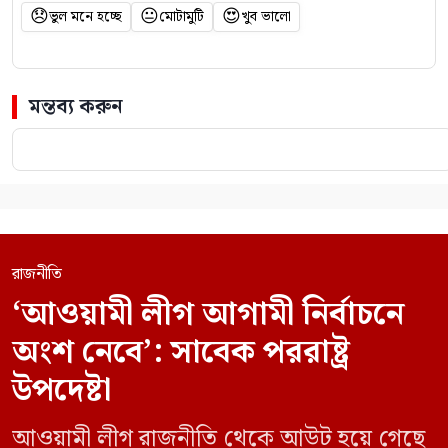
😞
😐
😍
ভুল মনে হচ্ছে
মোটামুটি
খুব ভালো
মন্তব্য করুন
রাজনীতি
‘আওয়ামী লীগ আগামী নির্বাচনে
অংশ নেবে’: সাবেক পররাষ্ট্র
উপদেষ্টা
আওয়ামী লীগ রাজনীতি থেকে আউট হয়ে গেছে