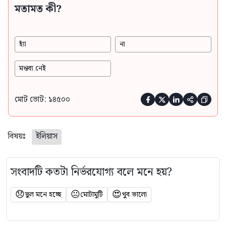
মতামত কী?
হ্যাঁ
না
মন্তব্য নেই
মোট ভোট: ১৪৫০০





বিষয়ঃ
ইলিয়াস
সংবাদটি কতটা নির্ভরযোগ্য বলে মনে হয়?
😞
😐
😍
ভুল মনে হচ্ছে
মোটামুটি
খুব ভালো