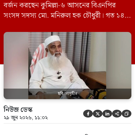
বর্জন করছেন কুমিল্লা-৬ আসনের বিএনপির
সংসদ সদস্য মো. মনিরুল হক চৌধুরী। গত ১৪
জুন ডেপুটি স্পিকার কায়সার কামালের এক
রুলিং ও সিদ্ধান্তের প্রতিবাদে ১৫ থেকে ২৫ জুন
পর্যন্ত তিনি সংসদে যাননি। মনিরুল হক চৌধুরী
বলেন, ‘আমাকে সংসদে অপমান করা হয়েছে।
স্পিকার ফোন […]
ছবি সংগৃহীত
নিউজ ডেস্ক





২৯ জুন ২০২৬, ১১:০২