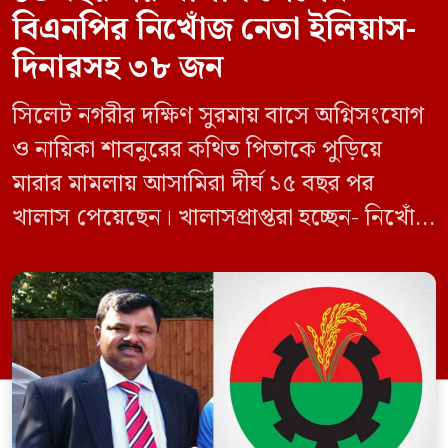
বিএনপির নিখোঁজ নেতা ইলিয়াস-
দিনারসহ ৩৮ জন
সিলেট নগরীর দক্ষিণ সুরমায় বাসে অগ্নিসংযোগ
ও নায়িকা শাবনুরের কথিত পিতাকে পুড়িয়ে
মারার মামলায় আসামিরা দীর্ঘ ১৫ বছর পর
খালাস পেয়েছেন। খালাসপ্রাপ্তরা হচ্ছেন- নিখোঁজ
বিএনপি নেতা এম ইলিয়াস আলী ও ছাত্রদল নেতা
ইফতেখার আহমদ দিনারসহ ৩৮ জন নেতাকর্মী।
মঙ্গলবার দুপুরে মামলার দীর্ঘ শুনানি ও সাক্ষ্য-
প্রমাণ জেরা শেষে আসামিরা নির্দোষ প্রমাণিত
হওয়ায় খালাস দেন বিচারক। মানবপাচার […]