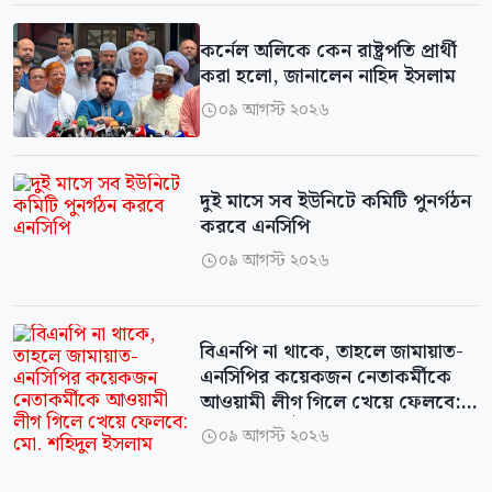
কর্নেল অলিকে কেন রাষ্ট্রপতি প্রার্থী
করা হলো, জানালেন নাহিদ ইসলাম
০৯ আগস্ট ২০২৬

দুই মাসে সব ইউনিটে কমিটি পুনর্গঠন
করবে এনসিপি
০৯ আগস্ট ২০২৬

বিএনপি না থাকে, তাহলে জামায়াত-
এনসিপির কয়েকজন নেতাকর্মীকে
আওয়ামী লীগ গিলে খেয়ে ফেলবে:
মো. শহিদুল ইসলাম
০৯ আগস্ট ২০২৬
