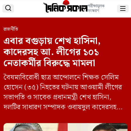
পরীক্ষামূলক


সংস্করণ
রাজনীতি
এবার বগুড়ায় শেখ হাসিনা,
কাদেরসহ আ. লীগের ১০১
নেতাকর্মীর বিরুদ্ধে মামলা
বৈষম্যবিরোধী ছাত্র আন্দোলনে শিক্ষক সেলিম
হোসেন (৩৫) নিহতের ঘটনায় আওয়ামী লীগের
সভাপতি ও সাবেক প্রধানমন্ত্রী শেখ হাসিনা,
দলটির সাধারণ সম্পাদক ওবায়দুল কাদেরসহ
১০১ জনের বিরুদ্ধে হত্যা মামলা করা হয়েছে।
নিহত সেলিম হোসেনের বাড়ি বগুড়ার শিবগঞ্জ