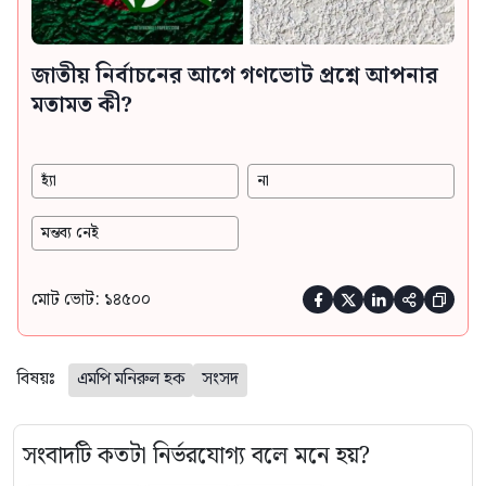
জাতীয় নির্বাচনের আগে গণভোট প্রশ্নে আপনার
মতামত কী?
হ্যাঁ
না
মন্তব্য নেই
মোট ভোট: ১৪৫০০





বিষয়ঃ
এমপি মনিরুল হক
সংসদ
সংবাদটি কতটা নির্ভরযোগ্য বলে মনে হয়?