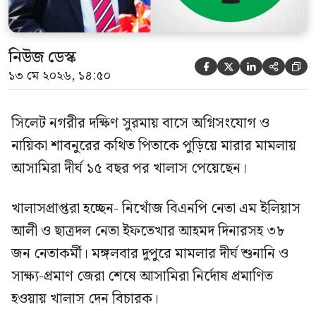
নিউজ ডেস্ক





১৩ মে ২০২৬, ১৪:৫০
সিলেট নগরীর দক্ষিণ সুরমায় বাসে অগ্নিসংযোগ ও
নায়িকা শাবনুরের কথিত পিতাকে পুড়িয়ে মারার মামলায়
আসামিরা দীর্ঘ ১৫ বছর পর খালাস পেয়েছেন।
খালাসপ্রাপ্তরা হচ্ছেন- নিখোঁজ বিএনপি নেতা এম ইলিয়াস
আলী ও ছাত্রদল নেতা ইফতেখার আহমদ দিনারসহ ৩৮
জন নেতাকর্মী। মঙ্গলবার দুপুরে মামলার দীর্ঘ শুনানি ও
সাক্ষ্য-প্রমাণ জেরা শেষে আসামিরা নির্দোষ প্রমাণিত
হওয়ায় খালাস দেন বিচারক।