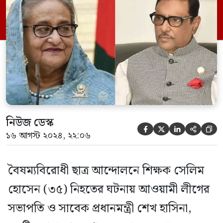
উপজেলার পীরব ইউনিয়নের পালিকান্দা গ্রামে।
শুক্রবার (১৬ আগস্ট) বগুড়া সদর থানায়
মামলাটি করেছেন নিহত সেলিম হোসেনের বাবা
সেকেন্দার আলী। মামলায় […]
নিউজ ডেস্ক





১৬ আগস্ট ২০২৪, ২২:০৬
বৈষম্যবিরোধী ছাত্র আন্দোলনে শিক্ষক সেলিম
হোসেন (৩৫) নিহতের ঘটনায় আওয়ামী লীগের
সভাপতি ও সাবেক প্রধানমন্ত্রী শেখ হাসিনা,