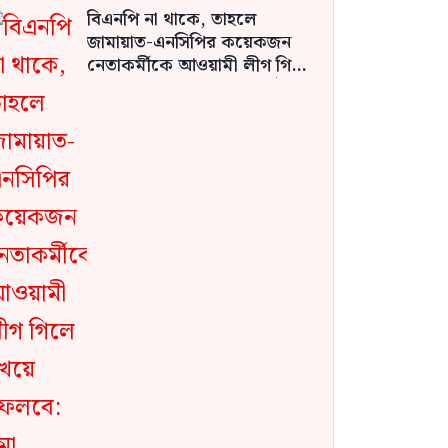
বিএনপি না থাকে, তাহলে
জামায়াত-এনসিপির কয়েকজন
নেতাকর্মীকে আওয়ামী লীগ গিলে
খেয়ে ফেলবে: মো. শহিদুল ইসলাম