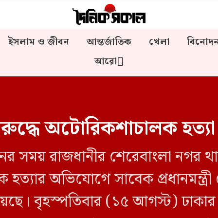
ইসলাম ও জীবন
আন্তর্জাতিক
খেলা
বিনোদ
আরো
িরুদ্ধে অটোরিকশাচালক হত্যা
নের সময় রাজধানীর শেরেবাংলা নগর থান
ত্যার অভিযোগে সাবেক প্রধানমন্ত্র
য়েছে। বৃহস্পতিবার (১৫ আগস্ট) ঢাকার ম