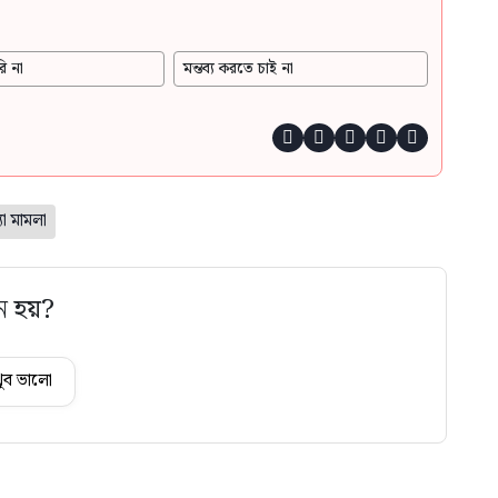
ি না
মন্তব্য করতে চাই না





া মামলা
ে হয়?
ুব ভালো