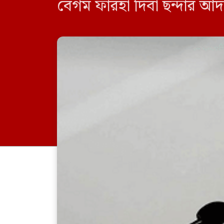
বেগম ফারহা দিবা ছন্দার আ
আদালত বাদীর জবানবন্দি গ্