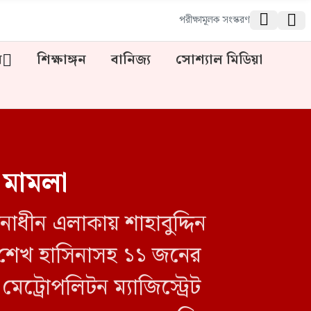


পরীক্ষামূলক সংস্করণ
ন
শিক্ষাঙ্গন
বানিজ্য
সোশ্যাল মিডিয়া
 মামলা
াধীন এলাকায় শাহাবুদ্দিন
ী শেখ হাসিনাসহ ১১ জনের
েট্রোপলিটন ম্যাজিস্ট্রেট