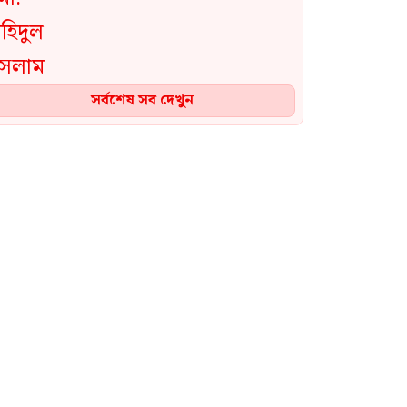
সর্বশেষ সব দেখুন
রাষ্ট্রপতি নির্বাচনে ১১ দলীয় জোটের
প্রার্থী এলডিপির কর্নেল অলি
আহমদ