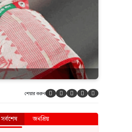
শেয়ার করুন





সর্বশেষ
জনপ্রিয়