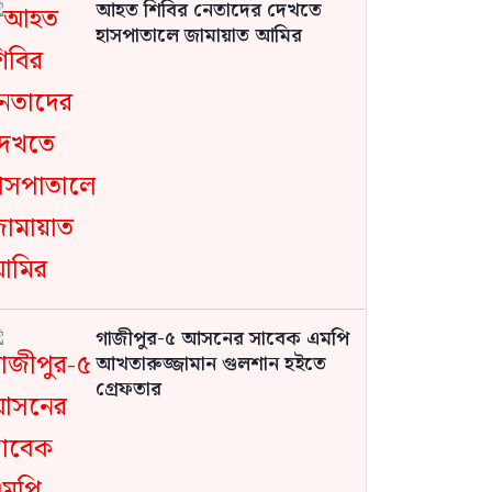
আহত শিবির নেতাদের দেখতে
হাসপাতালে জামায়াত আমির
গাজীপুর-৫ আসনের সাবেক এমপি
আখতারুজ্জামান গুলশান হইতে
গ্রেফতার