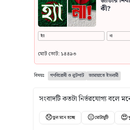
জাতীয় নির
কী?
হ্যাঁ
না
মোট ভোট: ১৪৪৯৩
বিষয়ঃ
গণবিরোধী ও লুটপাট
জামায়াতে ইসলামী
সংবাদটি কতটা নির্ভরযোগ্য বলে মন
😞
😐
😍
ভুল মনে হচ্ছে
মোটামুটি
খ