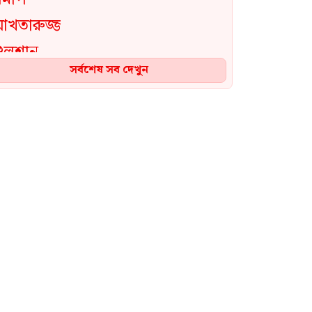
সর্বশেষ সব দেখুন
বিএনপি ও জামায়াত জুলাই
আন্দোলনে ছিল না,জুলাইয়ের শুরু
থেকেই আমরা প্রকাশ্যে রাজপথে
ছিলাম: ফয়জুল করীম