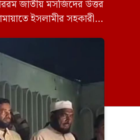
কাররম জাতীয় মসজিদের উত্তর
জামায়াতে ইসলামীর সহকারী