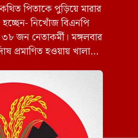
 কথিত পিতাকে পুড়িয়ে মারার
া হচ্ছেন- নিখোঁজ বিএনপি
৮ জন নেতাকর্মী। মঙ্গলবার
র্দোষ প্রমাণিত হওয়ায় খালাস