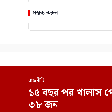
মন্তব্য করুন
রাজনীতি
১৫ বছর পর খালাস প
৩৮ জন