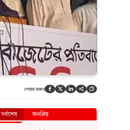
শেয়ার করুন





সর্বশেষ
জনপ্রিয়