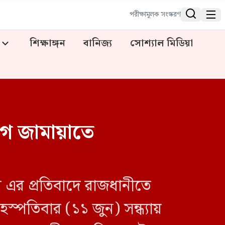


পরীক্ষামূলক সংস্করণ
শিক্ষাঙ্গন
বানিজ্য
সোশ্যাল মিডিয়া
োগ জামায়াতে
 এর প্রতিবাদে রাজধানীতে
্পতিবার (১১ জুন) সন্ধ্যায়