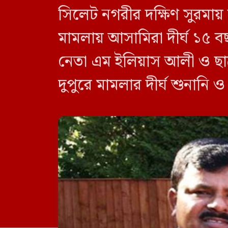
সিলেট নগরীর দক্ষিণ সুরমায়
মামলায় আসামিরা দীর্ঘ ১৫ ব
নেতা এম ইলিয়াস আলী ও ছা
দুপুরে মামলার দীর্ঘ শুনানি 
দেন বিচারক। মানবপাচার [