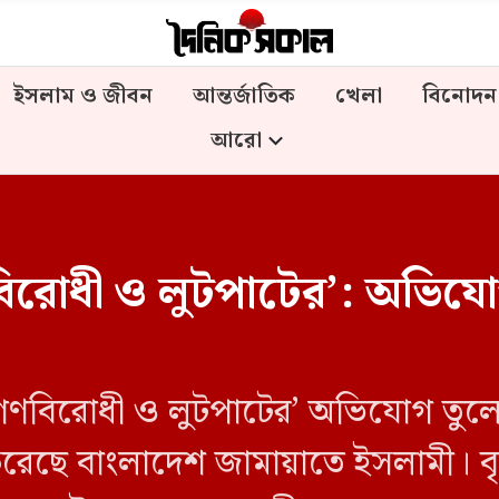
ইসলাম ও জীবন
আন্তর্জাতিক
খেলা
বিনোদন
আরো
গণবিরোধী ও লুটপাটের’: অভিয
 ‘গণবিরোধী ও লুটপাটের’ অভিযোগ তুলে
েছে বাংলাদেশ জামায়াতে ইসলামী। বৃহস