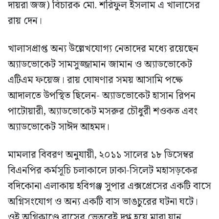
দায়রা জজ) বিচারক মো. শরিফুল ইসলাম এ খালাসের
রায় দেন।
খালাসপ্রাপ্ত অন্য উল্লেখযোগ্য নেতাদের মধ্যে রয়েছেন
অ্যাডভোকেট সামসুজ্জামান জামান ও অ্যাডভোকেট
এটিএম ফয়েজ। রায় ঘোষণার সময় আসামি পক্ষে
আদালতে উপস্থিত ছিলেন- অ্যাডভোকেট হাসান রিপন
পাটোয়ারী, অ্যাডভোকেট মসরুর চৌধুরী শওকত এবং
অ্যাডভোকেট সাঈদ আহমদ।
মামলার বিবরণ অনুযায়ী, ২০১১ সালের ১৮ ডিসেম্বর
বিএনপির কর্মসূচি চলাকালে ঢাকা-সিলেট মহাসড়কের
বদিকোনা এলাকায় হবিগঞ্জ সুপার এক্সপ্রেসের একটি বাসে
অগ্নিসংযোগ ও অন্য একটি বাস ভাঙচুরের ঘটনা ঘটে।
ওই অগ্নিকাণ্ডে বাসের ভেতরেই দগ্ধ হয়ে মারা যান