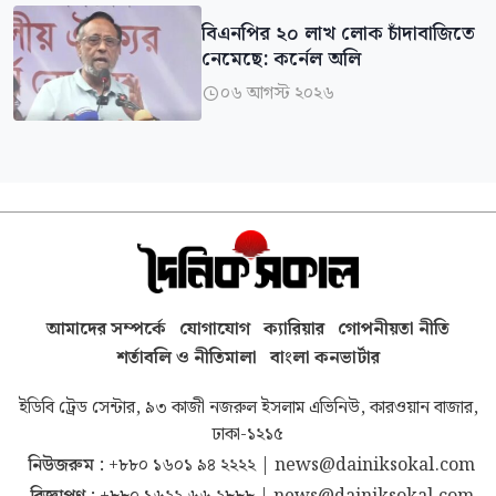
বিএনপির ২০ লাখ লোক চাঁদাবাজিতে
নেমেছে: কর্নেল অলি
০৬ আগস্ট ২০২৬

আমাদের সম্পর্কে
যোগাযোগ
ক্যারিয়ার
গোপনীয়তা নীতি
শর্তাবলি ও নীতিমালা
বাংলা কনভার্টার
ইডিবি ট্রেড সেন্টার, ৯৩ কাজী নজরুল ইসলাম এভিনিউ, কারওয়ান বাজার,
ঢাকা-১২১৫
নিউজরুম :
+৮৮০ ১৬০১ ৯৪ ২২২২
|
news@dainiksokal.com