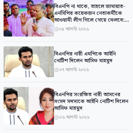
বিএনপি না থাকে, তাহলে জামায়াত-
এনসিপির কয়েকজন নেতাকর্মীকে
আওয়ামী লীগ গিলে খেয়ে ফেলবে:
মো. শহিদুল ইসলাম
০৯ আগস্ট ২০২৬

বিএনপির নারী এমপিকে আইনি
নোটিশ দিলেন আসিফ মাহমুদ
০৭ আগস্ট ২০২৬

বিএনপির সংরক্ষিত নারী আসনের
সংসদ সদস্যকে আইনি নোটিশ দিলেন
আসিফ মাহমুদ
০৬ আগস্ট ২০২৬
