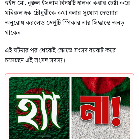
হুইপ মো. নূরুল ইসলাম বিষয়টি হালকা করার চেষ্টা করে
মনিরুল হক চৌধুরীকে কথা বলার সুযোগ দেওয়ার
অনুরোধ করলেও ডেপুটি স্পিকার তার সিদ্ধান্তে অনড়
থাকেন।
এই ঘটনার পর থেকেই ক্ষোভে সংসদ বয়কট করে
চলেছেন এই সংসদ সদস্য।