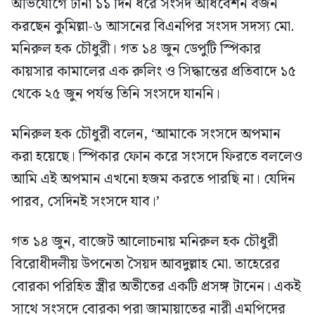
অভিযোগে টানা ১১ দিন ধরে সংসদ অধিবেশন বর্জন
করছেন কুমিল্লা-৬ আসনের বিএনপির সংসদ সদস্য মো.
মনিরুল হক চৌধুরী। গত ১৪ জুন ডেপুটি স্পিকার
কায়সার কামালের এক রুলিং ও সিদ্ধান্তের প্রতিবাদে ১৫
থেকে ২৫ জুন পর্যন্ত তিনি সংসদে যাননি।
মনিরুল হক চৌধুরী বলেন, ‘আমাকে সংসদে অপমান
করা হয়েছে। স্পিকার ফোন করে সংসদে ফিরতে বললেও
আমি এই অপমান এখনো হজম করতে পারছি না। যেদিন
পারব, সেদিনই সংসদে যাব।’
গত ১৪ জুন, বাজেট আলোচনায় মনিরুল হক চৌধুরী
বিরোধীদলীয় উপনেতা সৈয়দ আবদুল্লাহ মো. তাহেরের
বোরকা পরিহিত স্ত্রীর অতীতের একটি প্রসঙ্গ টানেন। একই
সাথে সংসদে বোরকা পরা জামায়াতের নারী এমপিদের