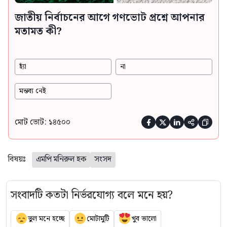
জাতীয় নির্বাচনের আগে গণভোট প্রশ্নে আপনার
মতামত কী?
হ্যাঁ
না
মন্তব্য নেই
মোট ভোট: ১৪৫০০





বিষয়ঃ
এমপি মনিরুল হক
সংসদ
সংবাদটি কতটা নির্ভরযোগ্য বলে মনে হয়?
ভুল মনে হচ্ছে
মোটামুটি
খুব ভালো