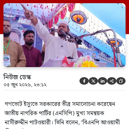
শহীদ হয়েছেন, খালেদা জিয়া মৃত্যুর মুখে পতিত
হয়েছেন। প্রধানমন্ত্রী তারেক রহমান আমরা
আপনাকে হুঁশে আসতে বলি।’ শুক্রবার (৫ জুন)
চাঁদপুরের মতলব উত্তর উপজেলার ছেংগারচর
সরকারি মডেল উচ্চ […]
নিউজ ডেস্ক





০৫ জুন ২০২৬, ২৩:১২
গণভোট ইস্যুতে সরকারের তীব্র সমালোচনা করেছেন
জাতীয় নাগরিক পার্টির (এনসিপি) মুখ্য সমন্বয়ক
নাসীরুদ্দীন পাটওয়ারী। তিনি বলেন, ‘বিএনপি আওয়ামী