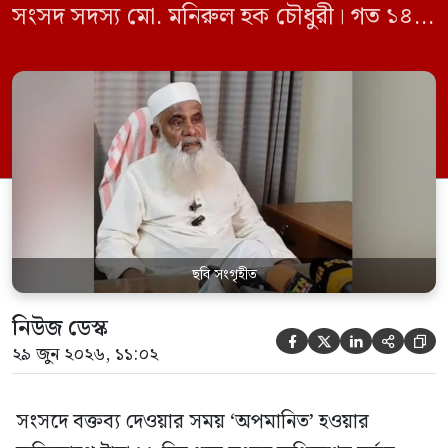
সংসদ সদস্য মো. মনিরুল হক চৌধুরী। গত ১৪
জুন ডেপুটি স্পিকার কায়সার কামালের এক
রুলিং ও সিদ্ধান্তের প্রতিবাদে ১৫ থেকে ২৫ জুন
পর্যন্ত তিনি সংসদে যাননি। মনিরুল হক চৌধুরী
বলেন, ‘আমাকে সংসদে অপমান করা হয়েছে।
স্পিকার ফোন […]
ছবি সংগৃহীত
নিউজ ডেস্ক





২৯ জুন ২০২৬, ১১:০২
সংসদে বক্তব্য দেওয়ার সময় ‘অপমানিত’ হওয়ার