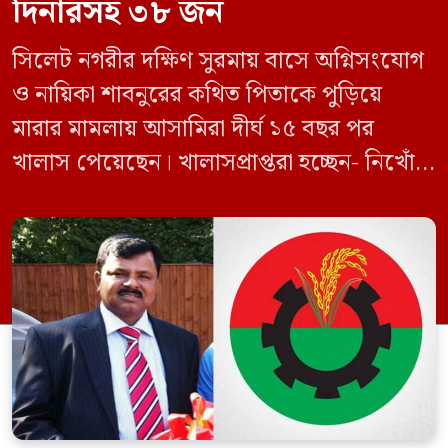
দিনারসহ ৩৮ জন
সিলেট নগরীর দক্ষিণ সুরমায় বাসে অগ্নিসংযোগ
ও নায়িকা শাবনুরের কথিত পিতাকে পুড়িয়ে
মারার মামলায় আসামিরা দীর্ঘ ১৫ বছর পর
খালাস পেয়েছেন। খালাসপ্রাপ্তরা হচ্ছেন- নিখোঁজ
বিএনপি নেতা এম ইলিয়াস আলী ও ছাত্রদল নেতা
ইফতেখার আহমদ দিনারসহ ৩৮ জন নেতাকর্মী।
মঙ্গলবার দুপুরে মামলার দীর্ঘ শুনানি ও সাক্ষ্য-
প্রমাণ জেরা শেষে আসামিরা নির্দোষ প্রমাণিত
হওয়ায় খালাস দেন বিচারক। মানবপাচার […]