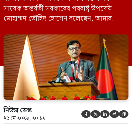
সাবেক অন্তর্বর্তী সরকারের পররাষ্ট্র উপদেষ্টা
মোহাম্মদ তৌহিদ হোসেন বলেছেন, আমার
অনুমান তারা (আওয়ামী লীগ) দেশের আগামী
নির্বাচনে অংশ নেবে। সম্প্রতি দেশের একটি
বেসরকারি টেলিভিশনে দেয়া সাক্ষাৎকারে তিনি
এসব কথা বলেন। আওয়ামী লীগ সরকারের সময়
হওয়া অত্যাচার-নিপীড়ন মানুষ ভুলে যাবে এমন
[…]
নিউজ ডেস্ক





২৫ মে ২০২৬, ২০:১২