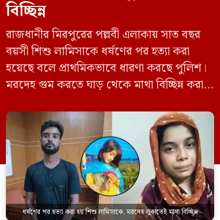
বিচ্ছিন্ন
রাজধানীর মিরপুরের পল্লবী এলাকায় সাত বছর
বয়সী শিশু লামিসাকে ধর্ষণের পর হত্যা করা
হয়েছে বলে প্রাথমিকভাবে ধারণা করছে পুলিশ।
মরদেহ গুম করতে ঘাড় থেকে মাথা বিচ্ছিন্ন করা
হয় এবং শরীরের অন্য অংশও টুকরো করার চেষ্টা
চালানো হয় এই নৃশংস হত্যাকাণ্ডে পাশের ফ্ল্যাটের
ভাড়াটিয়া সোহেল রানা (৩০) ও তার স্ত্রী স্বপ্না
আক্তারকে (২৬) মাত্র ৭ ঘণ্টার […]
ধর্ষণের পর হত্যা করা হয় শিশু লামিসাকে, মরদেহ লুকাতেই মাথা বিচ্ছিন্ন