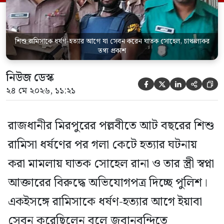
পরিদর্শক অহিদুজ্জামান এ তথ্য নিছিত করেন।
তিনি বলেন, […]
শিশু রামিসাকে ধর্ষণ-হত্যার আগে যা সেবন করেন ঘাতক সোহেল, চাঞ্চল্যকর
তথ্য প্রকাশ
নিউজ ডেস্ক





২৪ মে ২০২৬, ১১:২১
রাজধানীর মিরপুরের পল্লবীতে আট বছরের শিশু
রামিসা ধর্ষণের পর গলা কেটে হত্যার ঘটনায়
করা মামলায় ঘাতক সোহেল রানা ও তার স্ত্রী স্বপ্না
আক্তারের বিরুদ্ধে অভিযোগপত্র দিচ্ছে পুলিশ।
একইসঙ্গে রামিসাকে ধর্ষণ-হত্যার আগে ইয়াবা
সেবন করেছিলেন বলে জবানবন্দিতে