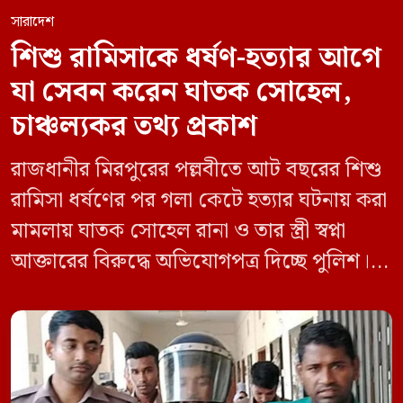
সারাদেশ
শিশু রামিসাকে ধর্ষণ-হত্যার আগে
যা সেবন করেন ঘাতক সোহেল,
চাঞ্চল্যকর তথ্য প্রকাশ
রাজধানীর মিরপুরের পল্লবীতে আট বছরের শিশু
রামিসা ধর্ষণের পর গলা কেটে হত্যার ঘটনায় করা
মামলায় ঘাতক সোহেল রানা ও তার স্ত্রী স্বপ্না
আক্তারের বিরুদ্ধে অভিযোগপত্র দিচ্ছে পুলিশ।
একইসঙ্গে রামিসাকে ধর্ষণ-হত্যার আগে ইয়াবা
সেবন করেছিলেন বলে জবানবন্দিতে
জানিয়েছেন আসামি। রোববার (২৪ মে) সকালে
মামলার তদন্ত কর্মকর্তা পল্লবী থানার উপ-