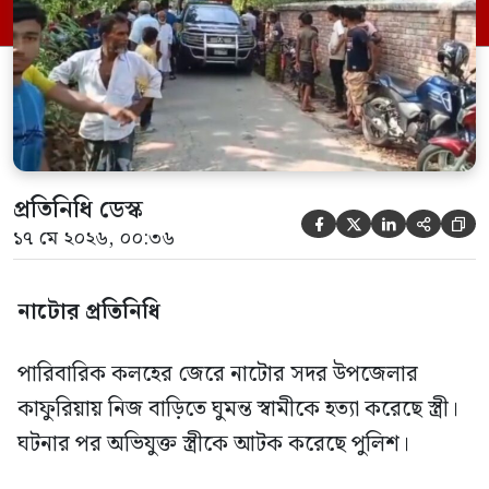
উঠেছে স্ত্রীর বিরুদ্ধে। এ ঘটনায় অভিযুক্ত স্ত্রী
অতেজান বেগম (৬৫) কে আটক করেছে
পুলিশ। […]
প্রতিনিধি ডেস্ক





১৭ মে ২০২৬, ০০:৩৬
নাটোর প্রতিনিধি
পারিবারিক কলহের জেরে নাটোর সদর উপজেলার
কাফুরিয়ায় নিজ বাড়িতে ঘুমন্ত স্বামীকে হত্যা করেছে স্ত্রী।
ঘটনার পর অভিযুক্ত স্ত্রীকে আটক করেছে পুলিশ।