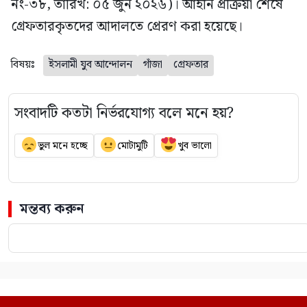
নং-৩৮, তারিখ: ০৫ জুন ২০২৬)। আইনি প্রক্রিয়া শেষে
গ্রেফতারকৃতদের আদালতে প্রেরণ করা হয়েছে।
বিষয়ঃ
ইসলামী যুব আন্দোলন
গাঁজা
গ্রেফতার
সংবাদটি কতটা নির্ভরযোগ্য বলে মনে হয়?
ভুল মনে হচ্ছে
মোটামুটি
খুব ভালো
মন্তব্য করুন