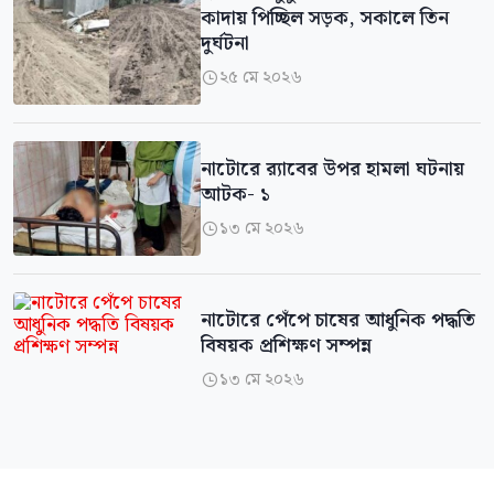
কাদায় পিচ্ছিল সড়ক, সকালে তিন
দুর্ঘটনা
২৫ মে ২০২৬

নাটোরে র‍্যাবের উপর হামলা ঘটনায়
আটক- ১
১৩ মে ২০২৬

নাটোরে পেঁপে চাষের আধুনিক পদ্ধতি
বিষয়ক প্রশিক্ষণ সম্পন্ন
১৩ মে ২০২৬
