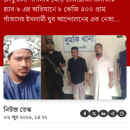
র‍্যাব-৮ এর অভিযানে ৮ কেজি ৪০০ গ্রাম
গাঁজাসহ ইসলামী যুব আন্দোলনের এক নেতাকে
গ্রেফতার করা হয়েছে। পরে তার দেওয়া তথ্যের
ভিত্তিতে অভিযান চালিয়ে মাদক চক্রের আরও
এক সদস্যকে আটক করা হয়। র‍্যাব ও পুলিশ
সূত্রে জানা গেছে, শুক্রবার গোপন সংবাদের
ভিত্তিতে র‍্যাব-৮, সিপিসি-১ পটুয়াখালী ক্যাম্পের
[…]
নিউজ ডেস্ক





০৬ জুন ২০২৬, ১৪:২২