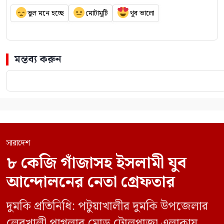
ভুল মনে হচ্ছে
মোটামুটি
খুব ভালো
মন্তব্য করুন
সারাদেশ
৮ কেজি গাঁজাসহ ইসলামী যুব
আন্দোলনের নেতা গ্রেফতার
দুমকি প্রতিনিধি: পটুয়াখালীর দুমকি উপজেলার
লেবুখালী পাগলার মোড় টোলপ্লাজা এলাকায়