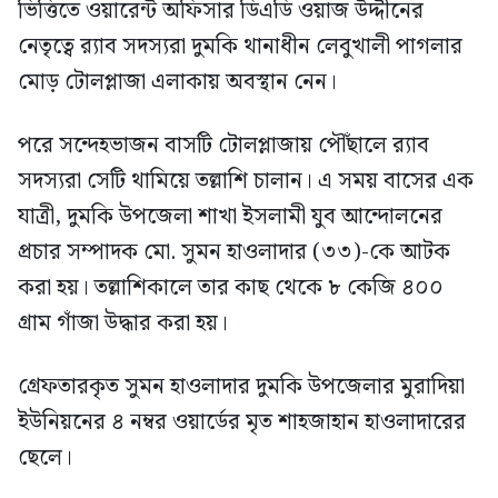
ভিত্তিতে ওয়ারেন্ট অফিসার ডিএডি ওয়াজ উদ্দীনের
নেতৃত্বে র‍্যাব সদস্যরা দুমকি থানাধীন লেবুখালী পাগলার
মোড় টোলপ্লাজা এলাকায় অবস্থান নেন।
পরে সন্দেহভাজন বাসটি টোলপ্লাজায় পৌঁছালে র‍্যাব
সদস্যরা সেটি থামিয়ে তল্লাশি চালান। এ সময় বাসের এক
যাত্রী, দুমকি উপজেলা শাখা ইসলামী যুব আন্দোলনের
প্রচার সম্পাদক মো. সুমন হাওলাদার (৩৩)-কে আটক
করা হয়। তল্লাশিকালে তার কাছ থেকে ৮ কেজি ৪০০
গ্রাম গাঁজা উদ্ধার করা হয়।
গ্রেফতারকৃত সুমন হাওলাদার দুমকি উপজেলার মুরাদিয়া
ইউনিয়নের ৪ নম্বর ওয়ার্ডের মৃত শাহজাহান হাওলাদারের
ছেলে।