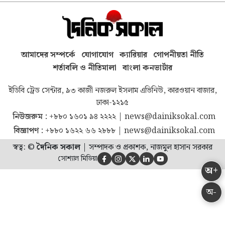
আমাদের সম্পর্কে
যোগাযোগ
ক্যারিয়ার
গোপনীয়তা নীতি
শর্তাবলি ও নীতিমালা
বাংলা কনভার্টার
ইডিবি ট্রেড সেন্টার, ৯৩ কাজী নজরুল ইসলাম এভিনিউ, কারওয়ান বাজার,
ঢাকা-১২১৫
নিউজরুম :
+৮৮০ ১৬০১ ৯৪ ২২২২
|
news@dainiksokal.com
বিজ্ঞাপণ :
+৮৮০ ১৬২২ ৬৬ ২৮৮৮
|
news@dainiksokal.com
স্বত্ব: ©
দৈনিক সকাল
|
সম্পাদক ও প্রকাশক, নাজমুল হাসান সরকার
সোশ্যাল মিডিয়া





অ+
অ-