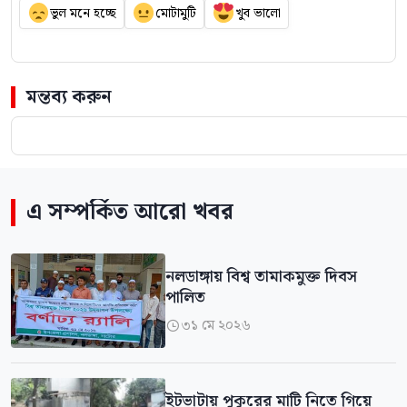
ভুল মনে হচ্ছে
মোটামুটি
খুব ভালো
মন্তব্য করুন
এ সম্পর্কিত আরো খবর
নলডাঙ্গায় বিশ্ব তামাকমুক্ত দিবস
পালিত
৩১ মে ২০২৬

ইটভাটায় পুকুরের মাটি নিতে গিয়ে