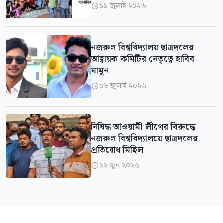
১৯ জুলাই ২০২৬

নজরুল বিশ্ববিদ্যালয় ছাত্রদলের
আহ্বায়ক কমিটির নেতৃত্বে হাবিব-
মামুন
০৮ জুলাই ২০২৬

নিষিদ্ধ আওয়ামী লীগের বিরুদ্ধে
নজরুল বিশ্ববিদ্যালয়ে ছাত্রদলের
প্রতিরোধ মিছিল
২২ জুন ২০২৬
