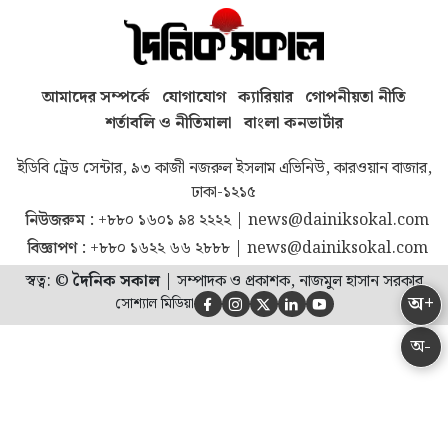
আমাদের সম্পর্কে
যোগাযোগ
ক্যারিয়ার
গোপনীয়তা নীতি
শর্তাবলি ও নীতিমালা
বাংলা কনভার্টার
ইডিবি ট্রেড সেন্টার, ৯৩ কাজী নজরুল ইসলাম এভিনিউ, কারওয়ান বাজার,
ঢাকা-১২১৫
নিউজরুম :
+৮৮০ ১৬০১ ৯৪ ২২২২
|
news@dainiksokal.com
বিজ্ঞাপণ :
+৮৮০ ১৬২২ ৬৬ ২৮৮৮
|
news@dainiksokal.com
স্বত্ব: ©
দৈনিক সকাল
|
সম্পাদক ও প্রকাশক, নাজমুল হাসান সরকার
অ+
সোশ্যাল মিডিয়া





অ-