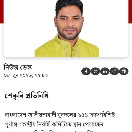
দায়িত্ব দেওয়া হয়েছে। বৃহস্পতিবার বিএনপির
সিনিয়র যুগ্ম মহাসচিব রুহুল কবির রিজভী
স্বাক্ষরিত এক বিজ্ঞপ্তিতে নতুন কমিটির
অনুমোদনের বিষয়টি জানানো হয়। কমিটিতে
আব্দুল মোনায়েম মুন্নাকে সভাপতি […]
নিউজ ডেস্ক





০৪ জুন ২০২৬, ২২:৪৮
শেকৃবি প্রতিনিধি
বাংলাদেশ জাতীয়তাবাদী যুবদলের ১৫১ সদস্যবিশিষ্ট
পূর্ণাঙ্গ কেন্দ্রীয় নির্বাহী কমিটিতে স্থান পেয়েছেন