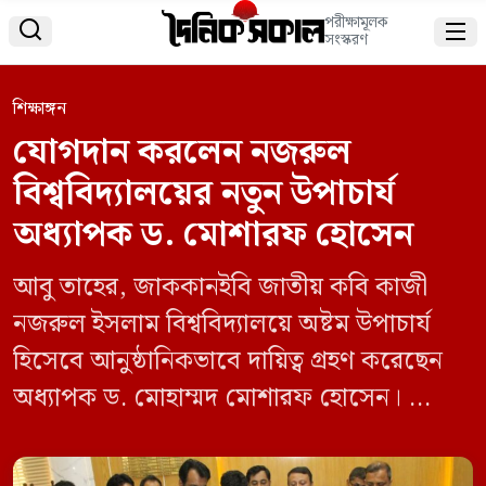
পরীক্ষামূলক


সংস্করণ
শিক্ষাঙ্গন
যোগদান করলেন নজরুল
বিশ্ববিদ্যালয়ের নতুন উপাচার্য
অধ্যাপক ড. মোশারফ হোসেন
আবু তাহের, জাককানইবি জাতীয় কবি কাজী
নজরুল ইসলাম বিশ্ববিদ্যালয়ে অষ্টম উপাচার্য
হিসেবে আনুষ্ঠানিকভাবে দায়িত্ব গ্রহণ করেছেন
অধ্যাপক ড. মোহাম্মদ মোশারফ হোসেন।
শনিবার (১৬ মে) বিশ্ববিদ্যালয়ে যোগদানের পর
তাঁকে উষ্ণ অভ্যর্থনা এবং ফুলেল শুভেচ্ছা জানিয়ে