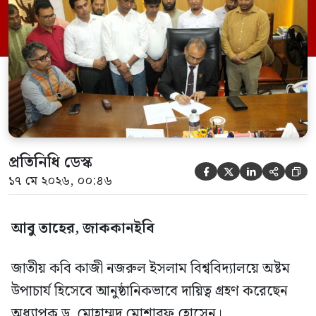
বরণ করে নেয় বিশ্ববিদ্যালয় পরিবার। এসময়
উপস্থিত ছিলেন বিশ্ববিদ্যালয়ের রেজিস্ট্রার,
বিভিন্ন অনুষদের ডিনরা। এর আগে গত
বৃহস্পতিবার (১৪ মে) শিক্ষা মন্ত্রণালয়ের […]
প্রতিনিধি ডেস্ক





১৭ মে ২০২৬, ০০:৪৬
আবু তাহের, জাককানইবি
জাতীয় কবি কাজী নজরুল ইসলাম বিশ্ববিদ্যালয়ে অষ্টম
উপাচার্য হিসেবে আনুষ্ঠানিকভাবে দায়িত্ব গ্রহণ করেছেন
অধ্যাপক ড. মোহাম্মদ মোশারফ হোসেন।