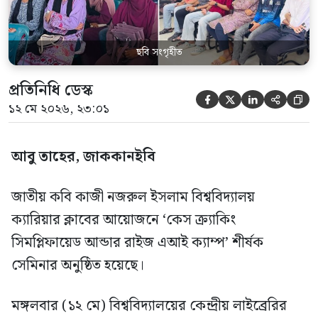
হ্যাক ম্যানেজার মো. ইয়াসিন আরাফাত। […]
ছবি সংগৃহীত
প্রতিনিধি ডেস্ক





১২ মে ২০২৬, ২৩:০১
আবু তাহের, জাককানইবি
জাতীয় কবি কাজী নজরুল ইসলাম বিশ্ববিদ্যালয়
ক্যারিয়ার ক্লাবের আয়োজনে ‘কেস ক্র্যাকিং
সিমপ্লিফায়েড আন্ডার রাইজ এআই ক্যাম্প’ শীর্ষক
সেমিনার অনুষ্ঠিত হয়েছে।
মঙ্গলবার (১২ মে) বিশ্ববিদ্যালয়ের কেন্দ্রীয় লাইব্রেরির