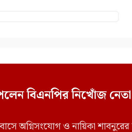
েলেন বিএনপির নিখোঁজ নেতা
 বাসে অগ্নিসংযোগ ও নায়িকা শাবনুরের