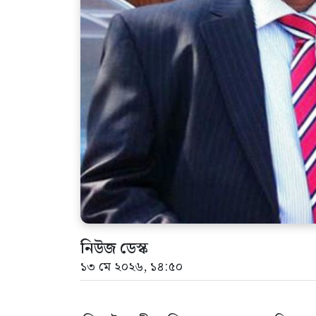
নিউজ ডেস্ক
১৩ মে ২০২৬, ১৪:৫০