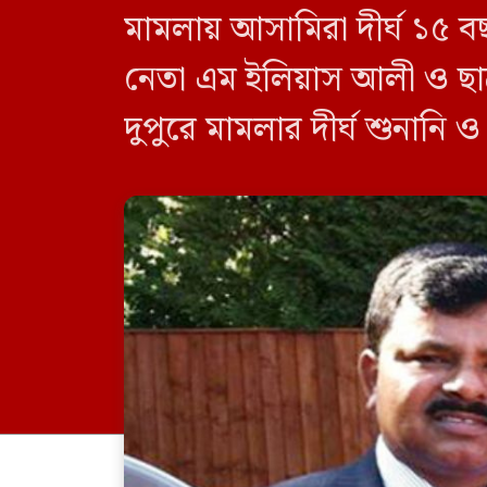
মামলায় আসামিরা দীর্ঘ ১৫ ব
নেতা এম ইলিয়াস আলী ও ছা
দুপুরে মামলার দীর্ঘ শুনানি 
দেন বিচারক। মানবপাচার [