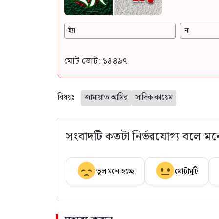
হ্যাঁ
না
মোট ভোট: ১৪৪৯৭
বিষয়ঃ
জামায়াত আমির
সাদিক কায়েম
সংবাদটি কতটা নির্ভরযোগ্য বলে মন
ভুল মনে হচ্ছে
মোটামুটি