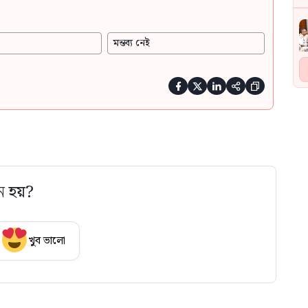
মন্তব্য নেই





ে হয়?
খুব ভালো