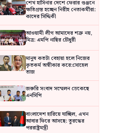
শেখ হাসিনার দেশে ফেরার গুঞ্জনে
ক্ষতিগ্রস্ত হচ্ছেন নিরীহ নেতাকর্মীরা:
কাদের সিদ্দিকী
আওয়ামী লীগ আমাদের শত্রু নয়,
মিত্র: এমপি নাছির চৌধুরী
মানুষ কতটা বেহায়া হলে নিজের
কৃতকর্ম অস্বীকার করে:সোহেল
তাজ
জরুরি সংবাদ সম্মেলন ডেকেছে
এনসিপি
বাংলাদেশ হারিয়ে যাচ্ছিল, এখন
আবার ফিরে আসছে: তুরস্কের
পররাষ্ট্রমন্ত্রী