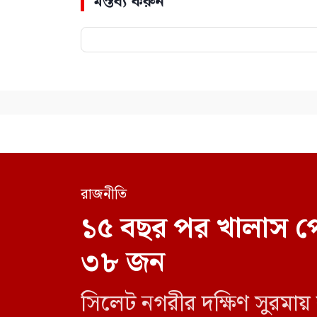
মন্তব্য করুন
রাজনীতি
১৫ বছর পর খালাস প
৩৮ জন
সিলেট নগরীর দক্ষিণ সুরমায়