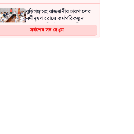
বুড়িগঙ্গাসহ রাজধানীর চারপাশের
নদীদূষণ রোধে কর্মপরিকল্পনা
প্রণয়নের নির্দেশ প্রধানমন্ত্রীর
সর্বশেষ সব দেখুন
লঞ্চঘাট এলাকায় ৬০ গ্রাম গাঁজাসহ
মাদক কারবারি গ্রেপ্তার
স্বপ্নজোড়া সামাজিক সংগঠনের
স্বপ্নজোড়া সবুজায়ন প্রতিযোগিতার
পুরস্কার বিতরণ
দীঘিনালা-মেরুং সড়কে পথচারীকে
বাঁচাতে গিয়ে অটোরিকশা উল্টে
আহত ৩
শিকলবিহীন গণতান্ত্রিক ব্যবস্থা