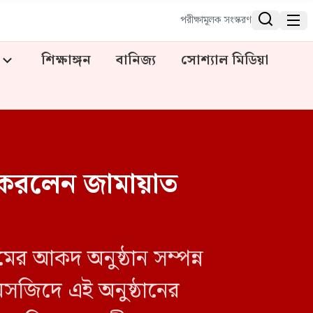


পরীক্ষামূলক সংস্করণ
শিক্ষাঙ্গন
বানিজ্য
সোশ্যাল মিডিয়া
করলেন জামায়াত
েমের আকদ অনুষ্ঠান সম্পন্ন
ে মসজিদে এই অনুষ্ঠানের