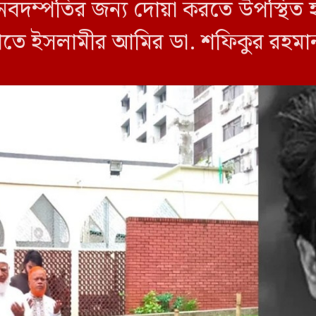
নবদম্পতির জন্য দোয়া করতে উপস্থিত 
াতে ইসলামীর আমির ডা. শফিকুর রহমান।
সলাম বুলবুলসহ […]