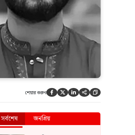
শেয়ার করুন





সর্বশেষ
জনপ্রিয়