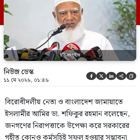
রবিবার (১০ মে) ফেসবুকে দেওয়া এক স্ট্যাটাসে
তিনি এসব কথা বলেন। ফেসবুক স্ট্যাটাসে
জামায়াত আমির বলেন, অতি সম্প্রতি নওগাঁ
জেলায় […]
ছবি সংগৃহীত
নিউজ ডেস্ক





১১ মে ২০২৬, ০১:৪৬
বিরোধীদলীয় নেতা ও বাংলাদেশ জামায়াতে
ইসলামীর আমির ডা. শফিকুর রহমান বলেছেন,
জনগণের নিরাপত্তাকে উপেক্ষা করে সরকারের
গৃহীত কোনও কর্মসূচিই সফল হওয়ার সম্ভাবনা