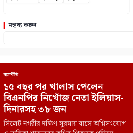
মন্তব্য করুন
রাজনীতি
১৫ বছর পর খালাস পেলেন
বিএনপির নিখোঁজ নেতা ইলিয়াস-
দিনারসহ ৩৮ জন
সিলেট নগরীর দক্ষিণ সুরমায় বাসে অগ্নিসংযোগ