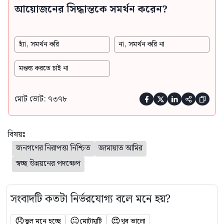
আয়োজনের সিদ্ধান্তকে সমর্থন করেন?
হ্যাঁ, সমর্থন করি
না, সমর্থন করি না
মন্তব্য করতে চাই না
মোট ভোট: ৭৩৭৮





বিষয়ঃ
জনগণের নিরাপত্তা নিশ্চিত
জামায়াত আমির
স্বচ্ছ উন্নয়নের পদক্ষেপ
সংবাদটি কতটা নির্ভরযোগ্য বলে মনে হয়?
😞
😐
😍
ভুল মনে হচ্ছে
মোটামুটি
খুব ভালো