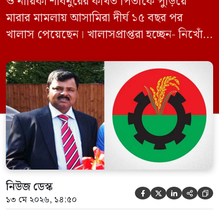
ও নায়িকা শাবনুরের কথিত পিতাকে পুড়িয়ে
মারার মামলায় আসামিরা দীর্ঘ ১৫ বছর পর
খালাস পেয়েছেন। খালাসপ্রাপ্তরা হচ্ছেন- নিখোঁজ
বিএনপি নেতা এম ইলিয়াস আলী ও ছাত্রদল নেতা
ইফতেখার আহমদ দিনারসহ ৩৮ জন নেতাকর্মী।
মঙ্গলবার দুপুরে মামলার দীর্ঘ শুনানি ও সাক্ষ্য-
প্রমাণ জেরা শেষে আসামিরা নির্দোষ প্রমাণিত
হওয়ায় খালাস দেন বিচারক। মানবপাচার […]
নিউজ ডেস্ক





১৩ মে ২০২৬, ১৪:৫০