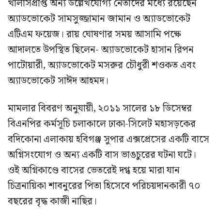
খালাসপ্রাপ্ত অন্য উল্লেখযোগ্য নেতাদের মধ্যে রয়েছেন
অ্যাডভোকেট সামসুজ্জামান জামান ও অ্যাডভোকেট
এটিএম ফয়েজ। রায় ঘোষণার সময় আসামি পক্ষে
আদালতে উপস্থিত ছিলেন- অ্যাডভোকেট হাসান রিপন
পাটোয়ারী, অ্যাডভোকেট মসরুর চৌধুরী শওকত এবং
অ্যাডভোকেট সাঈদ আহমদ।
মামলার বিবরণ অনুযায়ী, ২০১১ সালের ১৮ ডিসেম্বর
বিএনপির কর্মসূচি চলাকালে ঢাকা-সিলেট মহাসড়কের
বদিকোনা এলাকায় হবিগঞ্জ সুপার এক্সপ্রেসের একটি বাসে
অগ্নিসংযোগ ও অন্য একটি বাস ভাঙচুরের ঘটনা ঘটে।
ওই অগ্নিকাণ্ডে বাসের ভেতরেই দগ্ধ হয়ে মারা যান
চিত্রনায়িকা শাবনুরের পিতা হিসেবে পরিচয়দানকারী ৭০
বছরের বৃদ্ধ কাজী নাছির।