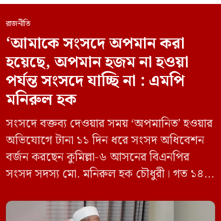
রাজনীতি
‘আমাকে সংসদে অপমান করা
হয়েছে, অপমান হজম না হওয়া
পর্যন্ত সংসদে যাচ্ছি না : এমপি
মনিরুল হক
সংসদে বক্তব্য দেওয়ার সময় ‘অপমানিত’ হওয়ার
অভিযোগে টানা ১১ দিন ধরে সংসদ অধিবেশন
বর্জন করছেন কুমিল্লা-৬ আসনের বিএনপির
সংসদ সদস্য মো. মনিরুল হক চৌধুরী। গত ১৪
জুন ডেপুটি স্পিকার কায়সার কামালের এক
রুলিং ও সিদ্ধান্তের প্রতিবাদে ১৫ থেকে ২৫ জুন