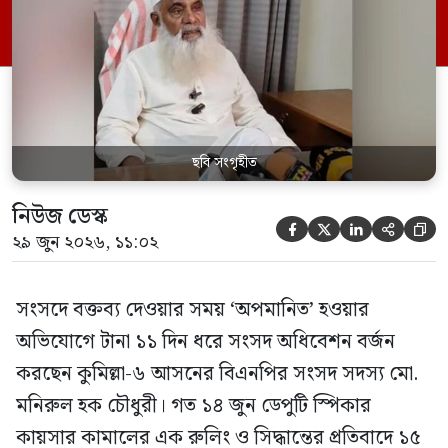
পর্যন্ত তিনি সংসদে যাননি। মনিরুল হক চৌধুরী
বলেন, ‘আমাকে সংসদে অপমান করা হয়েছে।
স্পিকার ফোন […]
ছবি সংগৃহীত
নিউজ ডেস্ক





২৯ জুন ২০২৬, ১১:০২
সংসদে বক্তব্য দেওয়ার সময় ‘অপমানিত’ হওয়ার
অভিযোগে টানা ১১ দিন ধরে সংসদ অধিবেশন বর্জন
করছেন কুমিল্লা-৬ আসনের বিএনপির সংসদ সদস্য মো.
মনিরুল হক চৌধুরী। গত ১৪ জুন ডেপুটি স্পিকার
কায়সার কামালের এক রুলিং ও সিদ্ধান্তের প্রতিবাদে ১৫