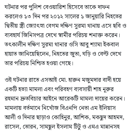
ঘটনার পর পুলিশ বেওয়ারিশ হিসেবে তাকে দাফন
করলেও ১৩ দিন পর ২০১২ সালের ১ জানুয়ারি নিহতের
দ্বিতীয় স্ত্রী জ্যোৎস্না বেগম দক্ষিণ সুরমা থানায় এসে ছবি ও
ব্যবহার্য জিনিসপত্র দেখে স্বামীর পরিচয় শনাক্ত করেন।
তৎকালীন দক্ষিণ সুরমা থানার ওসি আবু শ্যামা ইকবাল
হায়াত জানিয়েছিলেন, নিহতের জুতা, ঘড়ি ও বেল্ট দেখে
তার পরিচয় নিশ্চিত হওয়া গেছে।
ওই ঘটনার রাতে এসআই মো. হারুন মজুমদার বাদী হয়ে
একটি হত্যা মামলা এবং পরিবহণ ব্যবসায়ী শাহ নূরুর
রহমান দ্রুতবিচার আইনে আরেকটি মামলা দায়ের করেন।
মামলায় বর্তমানে নিখোঁজ বিএনপি নেতা এম ইলিয়াস
আলী ও দিনার ছাড়াও কোহিনুর, আশিক, মকছুদ আহমদ,
রাসেল, তোরন, সামছুল ইসলাম টিটু ও এমএ মান্নানসহ