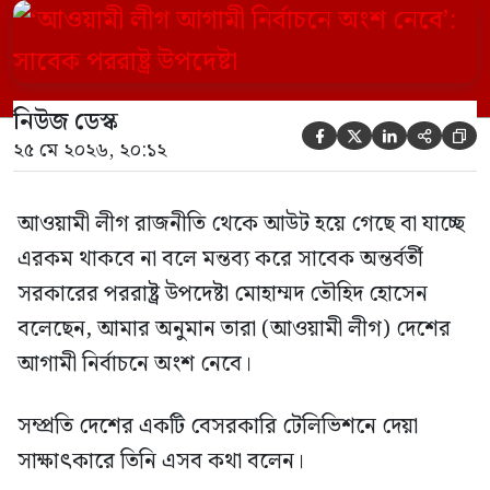
নির্বাচনে অংশ নেবে। সম্প্রতি দেশের একটি
বেসরকারি টেলিভিশনে দেয়া সাক্ষাৎকারে তিনি
এসব কথা বলেন। আওয়ামী লীগ সরকারের সময়
নিউজ ডেস্ক
হওয়া অত্যাচার-নিপীড়ন মানুষ ভুলে যাবে এমন





২৫ মে ২০২৬, ২০:১২
[…]
আওয়ামী লীগ রাজনীতি থেকে আউট হয়ে গেছে বা যাচ্ছে
এরকম থাকবে না বলে মন্তব্য করে সাবেক অন্তর্বর্তী
সরকারের পররাষ্ট্র উপদেষ্টা মোহাম্মদ তৌহিদ হোসেন
বলেছেন, আমার অনুমান তারা (আওয়ামী লীগ) দেশের
আগামী নির্বাচনে অংশ নেবে।
সম্প্রতি দেশের একটি বেসরকারি টেলিভিশনে দেয়া
সাক্ষাৎকারে তিনি এসব কথা বলেন।