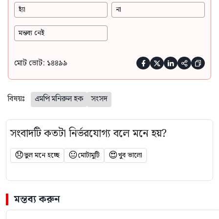
হ্যাঁ
না
মন্তব্য নেই
মোট ভোট: ১৪৪৯৯





বিষয়ঃ
এমপি মনিরুল হক
সংসদ
সংবাদটি কতটা নির্ভরযোগ্য বলে মনে হয়?
😞
😐
😍
ভুল মনে হচ্ছে
মোটামুটি
খুব ভালো
মন্তব্য করুন